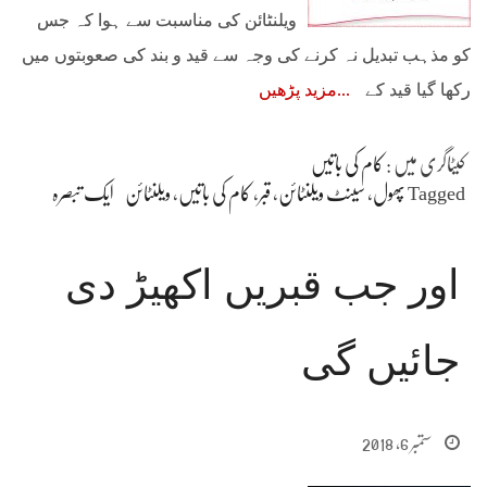
ویلنٹائن کی مناسبت سے ہوا کہ جس
کو مذہب تبدیل نہ کرنے کی وجہ سے قید و بند کی صعوبتوں میں
رکھا گیا قید کے
مزید پڑھیں
کیٹاگری میں :
کام کی باتیں
Tagged
پھول
،
سینٹ ویلنٹائن
،
قبر
،
کام کی باتیں
،
ویلنٹائن
ایک تبصرہ
اور جب قبریں اکھیڑ دی
جائیں گی
ستمبر 6, 2018