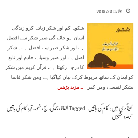
جولائ 20, 2019
شکوہ کم اور شکر زیادہ کرو زندگی
آسان ہو جائے گی صبر شکر سے افضل
ہے اور شکر صبر سے افضل ہے۔ شکر
اصل ہے اور صبر وسیلہ، خادم اور تابع
کا درجہ رکھتا ہے، قرآن کریم میں شکر
کو ایمان کے ساتھ مربوط کرکے بیان کیاگیا ہے ومن شکر فانما
یشکر لنفسہ، ومن کفر
مزید پڑھیں
کیٹاگری میں :
کام کی باتیں
Tagged
الفاظ
،
زندگی
،
سچ
،
شعور
،
قبر
،
کام کی باتیں
تبصرہ بھیجیں