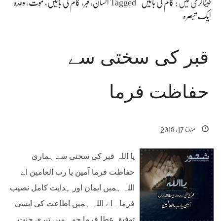
کیٹاگری میں :
کام کی باتیں
Tagged
انسان
،
قبر
،
کام کی باتیں
،
موت
،
وعدہ
ایک تبصرہ
قبر کی سختی سے
حفاظت فرما
مئ 17, 2018
یا اللہ قبر کی سختی سے ہماری
حفاظت فرما آمین یا رب العامین اے
اللہ ہمیں ایمان اور ہدایت کامل نصیب
فرما۔ اے اللہ ہمیں اطاعت کی ایسی
توفیق عطا فرما جو ہمیں تیری جنت