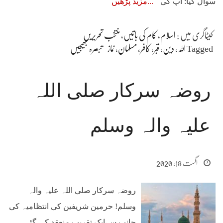
سوال کیا: آپ کی
مزید پڑھیں
کیٹاگری میں :
اسلام
،
کام کی باتیں
،
منتخب تحریریں
Tagged
اللہ
،
دین
،
قبر
،
کافر
،
مسلمان
،
نماز
تبصرہ بھیجیں
روضہ سرکار صلی اللہ
علیہ والہ وسلم
اگست 18, 2020
روضہ سرکار صلی اللہ علیہ والہ
وسلم! حرمین شریفین کی انتظامیہ کی
جانب سےایک تقریب منعقد کی گئی