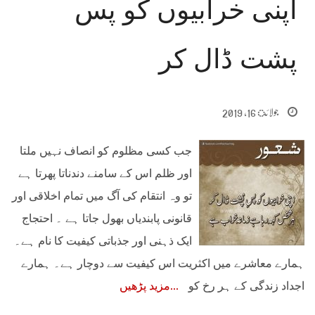
اپنی خرابیوں کو پس
پشت ڈال کر
جولائ 16, 2019
جب کسی مظلوم کو انصاف نہیں ملتا
اور ظلم اس کے سامنے دندناتا پھرتا ہے
تو وہ انتقام کی آگ میں تمام اخلاقی اور
قانونی پابندیاں بھول جاتا ہے ۔ احتجاج
ایک ذہنی اور جذباتی کیفیت کا نام ہے۔
ہمارے معاشرے میں اکثریت اس کیفیت سے دوچار ہے۔ ہمارے
اجداد زندگی کے ہر رخ کو
مزید پڑھیں