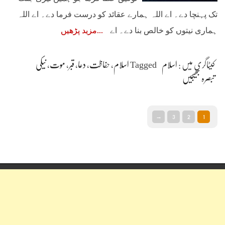
تک پہنچا دے۔ اے اللہ ہمارے عقائد کو درست فرما دے۔ اے اللہ
ہماری نیتوں کو خالص بنا دے۔ اے
مزید پڑھیں
کیٹاگری میں :
اسلام
Tagged
اسلام
،
حفاظت
،
دعا
،
قبر
،
موت
،
نیکی
تبصرہ بھیجیں
→
3
2
1