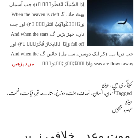
اِذَا السَّمَآءُ انْفَطَرَتۡۙ‏ ﴿۱﴾ جب آسمان
پھٹ جائے گا When the heaven is cleft
وَاِذَا الۡكَوَاكِبُ انْتَثَرَتۡۙ‏ ﴿۲﴾ اور جب
تارے جھڑ پڑیں گے And when the stars
fall off وَاِذَا الۡبِحَارُ فُجِّرَتۡۙ‏ ﴿۳﴾ اور
جب دریا بہہ (کر ایک دوسرے سے مل) جائیں گے And when the
seas are flown away وَاِذَا الۡقُبُوۡرُ بُعۡثِرَتۡۙ‏
مزید پڑھیں
کیٹاگری میں :
ویڈیو
Tagged
آسمان
،
انسان
،
انصاف
،
جنت
،
دوزخ
،
ستارے
،
قبر
،
قیامت
،
نعمت
،
ویڈیو
تبصرہ بھیجیں
موت وعدہ خلافی نہیں