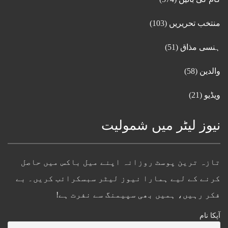
منتخب تحریریں
(103)
ہنسی مذاق
(51)
والدین
(58)
ویڈیو
(21)
نیوز لیٹر میں شمولیت
تازہ ترین پوسٹ روزانہ اپنے میل باکس میں حاصل
کرنے کے لیے ہمارا نیوز لیٹر سبسکرائب کریں۔ بے
فکر رہیں، ہمیں بھی سپیمنگ سے نفرت ہے!
آپکا نام