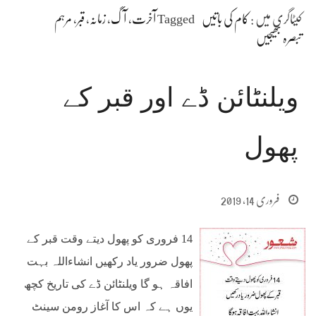
کیٹاگری میں :
کام کی باتیں
Tagged
آخرت
،
آگ
،
زمانہ
،
قبر
،
مرہم
تبصرہ بھیجیں
ویلنٹائن ڈے اور قبر کے
پھول
فروری 14, 2019
14 فروری کو پھول دیتے وقت قبر کے
پھول ضرور یاد رکھیں انشاءاللہ بہت
افاقہ ہو گا ویلنٹائن ڈے کی تاریخ کچھ
یوں ہے کہ اس کا آغاز رومن سینٹ