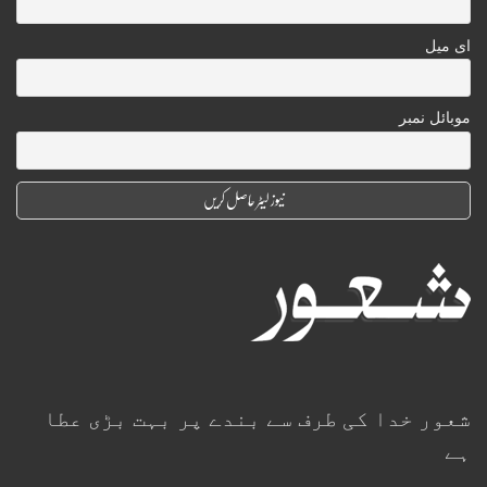
ای میل
موبائل نمبر
شعور خدا کی طرف سے بندے پر بہت بڑی عطا
ہے