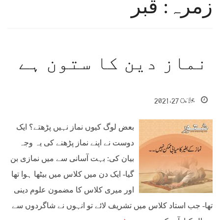
زمرہ: قبر
نماز دین کا ستون ہے
جولائ 27, 2021
بعض لوگ کیوں نماز نہیں پڑهتے؟ ایک
دوست نے اپنے نماز پڑهنے کی یہ وجہ
بیان کی: بہت آسانی سے میں نمازی بن
گیا- ایک دن میں کلاس میں بیٹھا ہوا تھا
اور میری کلاس کا مضمون علوم دينی
تھا- جب استاد کلاس میں تشریف لائے تو انہوں نے شاگردوں سے