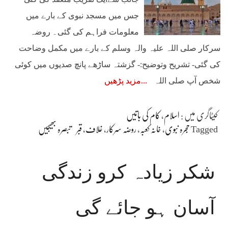
جس میں مسجد نبوی کے بارے میں
معلومات فراہم کی گئی۔ روضہ
سرکار صلی اللہ علیہ والہ وسلم کے بارے میں مکمل وضاحت
کی گئی- تشریح وتوضیح:- گزشتہ ساڑھے پانچ صدیوں میں کوئی
شخص آپ صلی اللہ
مزید پڑھیں
کیٹاگری میں :
اسلام
،
کام کی باتیں
Tagged
حجرہ نبوی
،
خانہ کعبہ
،
روضہ سرکار
،
غلاف
،
قبر
تبصرہ بھیجیں
شکر زیادہ کرو زندگی
آسان ہو جائے گی