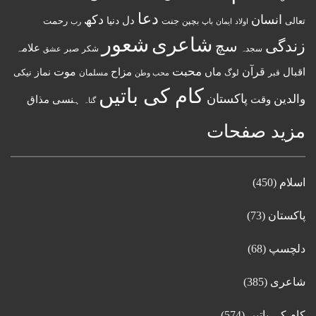
دعا
انسان
دکھ
دل
دنیا
تعالی
جنت
رحمت
اولاد
باپ
بچپن
رب
ایمان
شعور
شاعری
زندگی
سچ
علامہ
سجدہ
شکر
صبر
عشق
قرآن
محبت
اقبال
ماں
مزاح
موت
نماز
نیکی
مسلمان
قبر
لوگ
محب وطن
کام کی باتیں
پاکستان
والدین
وقت
ہنسی مذاق
گناہ
مزید صفحات
اسلام
(450)
پاکستان
(73)
دلچسپ
(68)
شاعری
(385)
کام کی باتیں
(574)