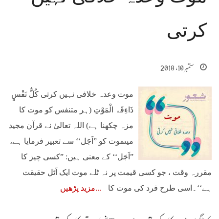
کرتی
ستمبر 10, 2018
موت وعدہ خلافی نہیں کرتی کُلُّ نَفْسٍ
ذَاءِقَۃ الْمَوْتِ (ہر متنفس کو موت کا
مزہ چکھنا ہے) اللہ تعالیٰ نے قرآن مجید
میںموت کو ”اَجَل‘‘ سے تعبیر فرمایا ہے،
”اَجَل‘‘ کے معنی ہیں: ”کسی چیز کا
مقررہ وقت ، جو کسی قیمت پر نہ ٹلے موت ایک اَٹل حقیقت
ہے‘‘۔اسی طرح فرد کی موت کا
مزید پڑھیں