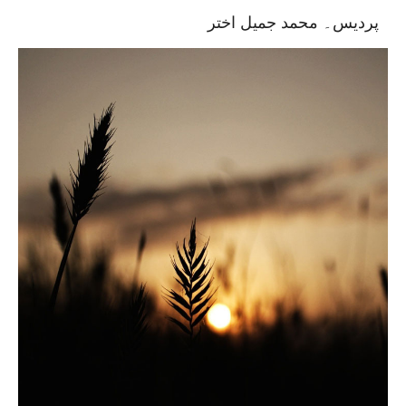
پردیس۔ محمد جمیل اختر