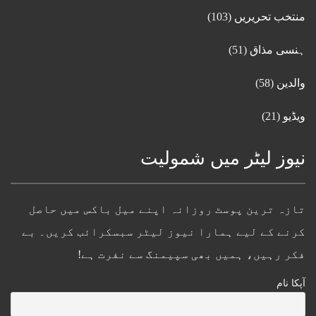
منتخب تحریریں
(103)
ہنسی مذاق
(51)
والدین
(58)
ویڈیو
(21)
نیوز لیٹر میں شمولیت
تازہ ترین پوسٹ روزانہ اپنے میل باکس میں حاصل
کرنے کے لیے ہمارا نیوز لیٹر سبسکرائب کریں۔ بے
فکر رہیں، ہمیں بھی سپیمنگ سے نفرت ہے!
آپکا نام