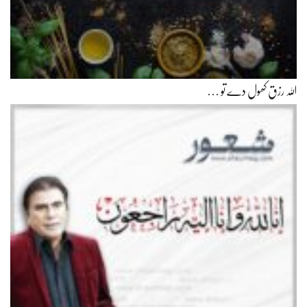
اللہ رزق کھول دے تو …