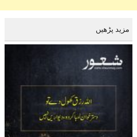
مزید پڑھیں