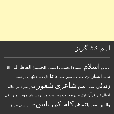
اہم کیٹا گریز
اسلام
اللہ
الفاظ
اسماء الحسنیٰ
اسماء الحسنى
اللہ
احساس
دعا
انسان
دکھ
دل
دنیا
تعالی
جنت
رحمت
اولاد
باپ
بچپن
رب
ایمان
شعور
شاعری
زندگی
سچ
علامہ
سجدہ
شکر
صبر
عشق
قرآن
محبت
اقبال
ماں
مزاح
موت
نماز
نیکی
مسلمان
قبر
لوگ
محب وطن
کام کی باتیں
پاکستان
والدین
وقت
ہنسی مذاق
گناہ