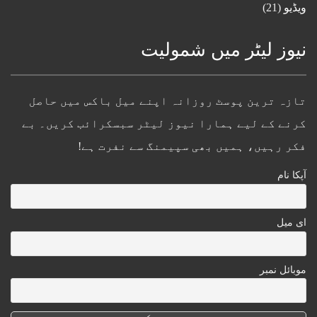
ویڈیو
(21)
نیوز لیٹر میں شمولیت
تازہ ترین پوسٹ روزانہ اپنے میل باکس میں حاصل
کرنے کے لیے ہمارا نیوز لیٹر سبسکرائب کریں۔ بے
فکر رہیں، ہمیں بھی سپیمنگ سے نفرت ہے!
آپکا نام
ای میل
موبائل نمبر