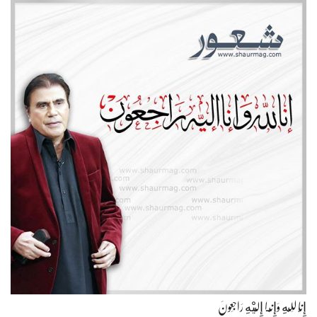
إِنَّا لِلّهِ وَإِنَّـا إِلَيْهِ رَاجِعونَ