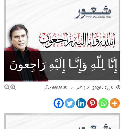
إِنَّا لِلّهِ وَإِنَّـا إِلَيْهِ رَاجِعونَ
جون 17, 2020
1 تبصرے
66058
مناظر