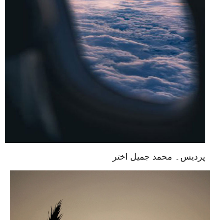
پردیس۔ محمد جمیل اختر