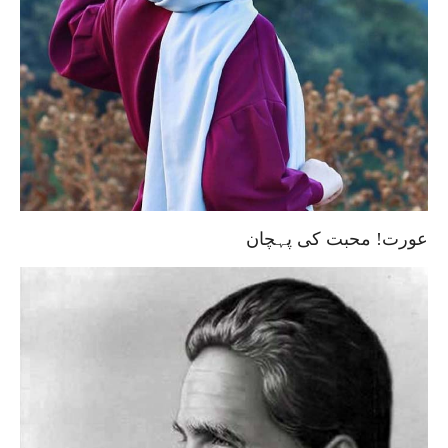
عورت! محبت کی پہچان