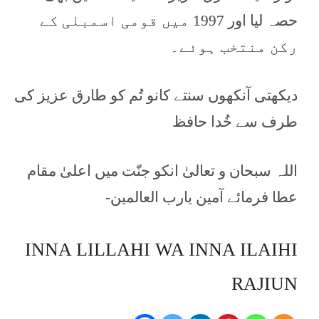
حصہ لیا اور 1997 میں قومی اسمبلی کے
رکن منتخب ہوئے۔
دیکھتی آنکھوں سنتے کانو تُم کو طارق عزیز کی
طرف سے خُدا حافظ
اللہ سبحان و تعالیٰ انکو جنّت میں اعلیٰ مقام
عطا فرمائے آمین یارب العالمین-
INNA LILLAHI WA INNA ILAIHI
RAJIUN