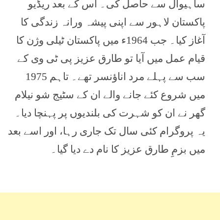
ساہیوال سے حاصل کی۔ اس کے بعد ریڈیو
پاکستان لاہور سے اپنی پیشہ ورانہ زندگی کا
آغاز کیا۔ جب 1964ء میں پاکستان ٹیلی وژن کا
قیام عمل میں آیا تو طارق عزیز پی ٹی وی کے
سب سے پہلے مرد اناؤنسر تھے۔ تاہم 1975
میں شروع کئے جانے والے ان کے سٹیج شو نیلام
گھر نے ان کو شہرت کی بلندیوں پر پہنچا دیا۔
یہ پروگرام کئی سال تک جاری رہا، اور اسے بعد
میں بزمِ طارق عزیز کا نام دے دیا گیا۔