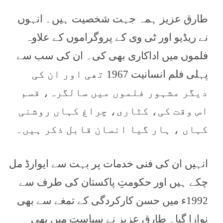
طارق عزیز ہمہ جہت شخصیت ہیں۔ انہوں
نے ریڈیو اور ٹی وی کے پروگراموں کے علاوہ
فلموں میں اداکاری بھی کی۔ ان کی سب سے
پہلی فلم انسانیت 1967‎ تھی اور ان کی
دیگر مشہور فلموں میں سالگرہ، قسم
اس وقت کی، کٹاری، چراغ کہاں روشنی
کہاں ، ہار گیا انسان قابل ذکر ہیں۔
انہیں ان کی فنی خدمات پر بہت سے ایوارڈ مل
چکے ہیں اور حکومتِ پاکستان کی طرف سے
1992ء میں حسن کارکردگی کے تمغے سے بھی
نوازا گیا۔ طارق عزیز نے سیاست میں بھی