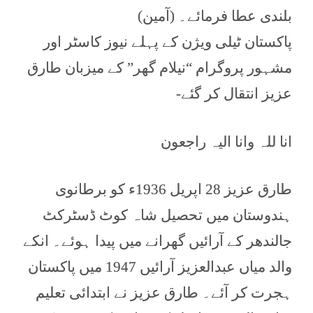
بلندی عطا فرمائے۔ (آمین)
پاکستان ٹیلی ویژن کے پہلے نیوز کاسٹر اور
مشہور پروگرام “نیلام گھر” کے میزبان طارق
عزیز انتقال کر گئے-
انا للہ وانا الیہ راجعون
طارق عزیز 28 اپریل 1936ء کو برطانوی
ہندوستان میں تحصیل شاہ کوٹ ڈسٹرکٹ
جالندھر کے آرائیں گھرانے میں پیدا ہوئے۔ انکے
والد میاں عبدالعزیز آرائیں 1947 میں پاکستان
ہجرت کر آئے۔ طارق عزیز نے ابتدائی تعلیم