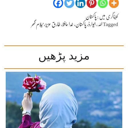
کیٹاگری میں :
پاکستان
Tagged
اللہ
،
ایوارڈ
،
پاکستان
،
خُدا حافظ
،
طارق عزیز
،
نیلام گھر
مزید پڑھیں