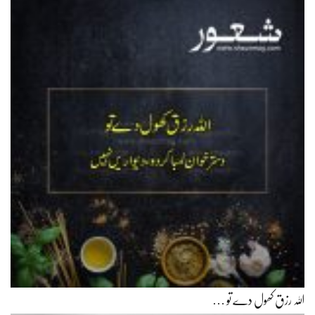
اللہ رزق کھول دے تو …