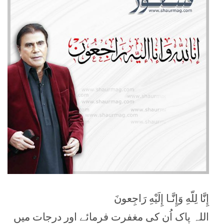
إِنَّا لِلّهِ وَإِنَّـا إِلَيْهِ رَاجِعونَ
اللہ‎ پاک اُن کی مغفرت فرمائے اور درجات میں