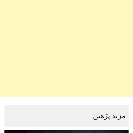
مزید پڑھیں