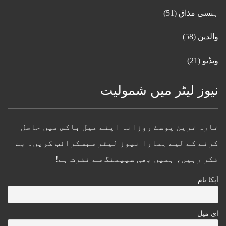
ہنسی مذاق
(51)
والدین
(58)
ویڈیو
(21)
نیوز لیٹر میں شمولیت
تازہ ترین پوسٹ روزانہ اپنے میل باکس میں حاصل
کرنے کے لیے ہمارا نیوز لیٹر سبسکرائب کریں۔ بے
فکر رہیں، ہمیں بھی سپیمنگ سے نفرت ہے!
آپکا نام
ای میل