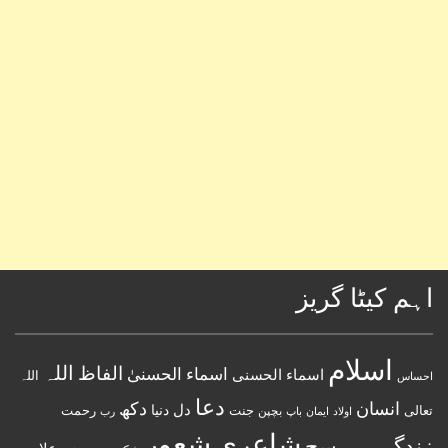
اہم کیٹا گریز
اسلام
اللہ
الفاظ
اسماء الحسنیٰ
اسماء الحسنى
اللہ
احساس
دعا
انسان
دکھ
دل
دنیا
تعالی
جنت
رحمت
اولاد
باپ
بچپن
رب
ایمان
شعور
شاعری
زندگی
سچ