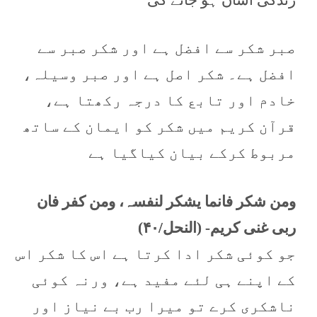
صبر شکر سے افضل ہے اور شکر صبر سے
افضل ہے۔ شکر اصل ہے اور صبر وسیلہ،
خادم اور تابع کا درجہ رکھتا ہے،
قرآن کریم میں شکر کو ایمان کے ساتھ
مربوط کرکے بیان کیاگیا ہے
ومن شکر فانما یشکر لنفسہ، ومن کفر فان
ربی غنی کریم- (النحل/۴۰)
جو کوئی شکر ادا کرتا ہے اس کا شکر اس
کے اپنے ہی لئے مفید ہے، ورنہ کوئی
ناشکری کرے تو میرا رب بے نیاز اور