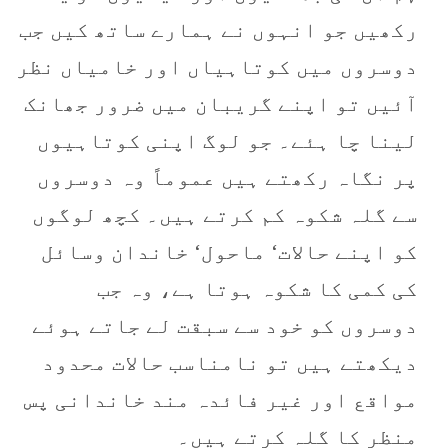
رکھیں جو انہوں نے ہمارے ساتھ کیں جب
دوسروں میں کوتاہیاں اور خامیاں نظر
آئیں تو اپنے گریبان میں ضرور جھانک
لینا چا ہئے۔ جو لوگ اپنی کوتاہیوں
پر نگاہ رکھتے ہیں عموماً وہ دوسروں
سے گلہ شکوہ کم کرتے ہیں۔ کچھ لوگوں
کو اپنے حالات‘ ماحول‘ خاندان وسائل
کی کمی کا شکوہ ہوتا ہے، وہ جب
دوسروں کو خود سے سبقت لے جاتے ہوئے
دیکھتے ہیں تو نامناسب حالات محدود
مواقع اور غیر فائدہ مند خاندانی پس
منظر کا گلہ کرتے ہیں۔