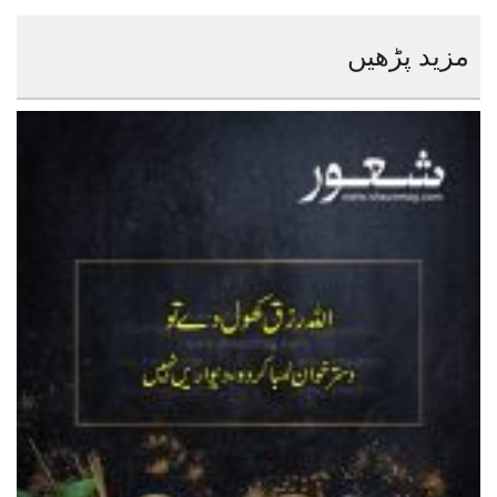
مزید پڑھیں