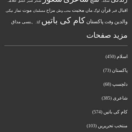
علامہ
سجدہ
شکر
صبر
عشق
قرآن
محبت
اقبال
ماں
مزاح
موت
نماز
نیکی
مسلمان
قبر
لوگ
محب وطن
کام کی باتیں
پاکستان
والدین
وقت
ہنسی مذاق
گناہ
مزید صفحات
اسلام
(450)
پاکستان
(73)
دلچسپ
(68)
شاعری
(385)
کام کی باتیں
(574)
منتخب تحریریں
(103)