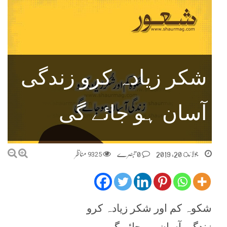
شکر زیادہ کرو زندگی
آسان ہو جائے گی
جولائ 20, 2019
0 تبصرے
9325
مناظر
شکوہ کم اور شکر زیادہ کرو
زندگی آسان ہو جائے گی