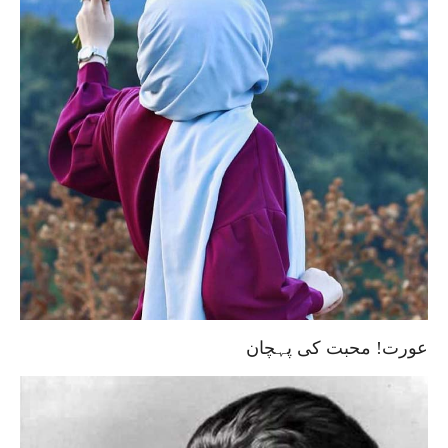
عورت! محبت کی پہچان