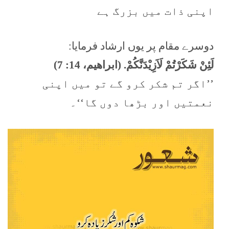
اپنی ذات میں بزرگ ہے
دوسرے مقام پر یوں ارشاد فرمایا:
لَئِنْ شَکَرْتُمْ لَاَزِيْدَنَّکُمْ. (ابراهيم، 14: 7)
’’اگر تم شکر کرو گے تو میں اپنی
نعمتیں اور بڑھا دوں گا‘‘۔