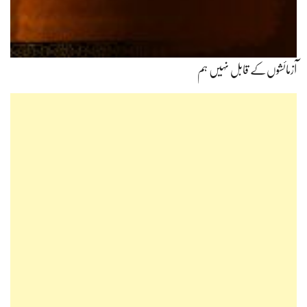
آزمائشوں‌کے قابل نہیں ہم