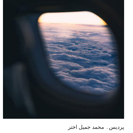
پردیس۔ محمد جمیل اختر