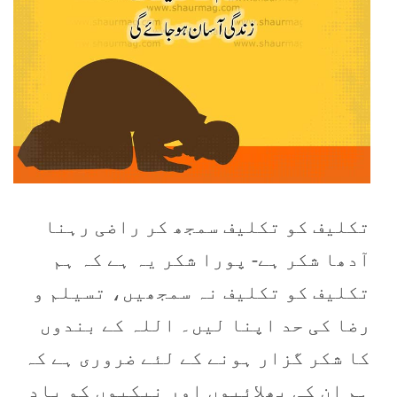
تکلیف کو تکلیف سمجھ کر راضی رہنا
آدھا شکر ہے- پورا شکر یہ ہے کہ ہم
تکلیف کو تکلیف نہ سمجھیں، تسیلم و
رضا کی حد اپنا لیں۔ اللہ کے بندوں
کا شکر گزار ہونے کے لئے ضروری ہے کہ
ہم ان کی بھلائیوں اور نیکیوں کو یاد