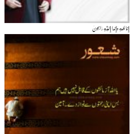
إِنَّا لِلّهِ وَإِنَّـا إِلَيْهِ رَاجِعونَ