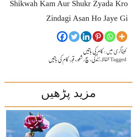
Shikwah Kam Aur Shukr Zyada Kro
Zindagi Asan Ho Jaye Gi
کیٹاگری میں :
کام کی باتیں
Tagged
الفاظ
،
زندگی
،
سچ
،
شعور
،
قبر
،
کام کی باتیں
مزید پڑھیں