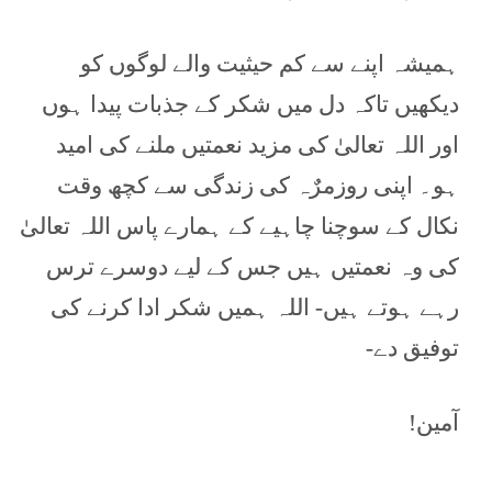
ہمیشہ اپنے سے کم حیثیت والے لوگوں کو
دیکھیں تاکہ دل میں شکر کے جذبات پیدا ہوں
اور اللہ تعالیٰ کی مزید نعمتیں ملنے کی امید
ہو۔ اپنی روزمرٌہ کی زندگی سے کچھ وقت
نکال کے سوچنا چاہیے کے ہمارے پاس اللہ تعالیٰ
کی وہ نعمتیں ہیں جس کے لیے دوسرے ترس
رہے ہوتے ہیں- اللہ ہمیں شکر ادا کرنے کی
توفیق دے-
آمین!