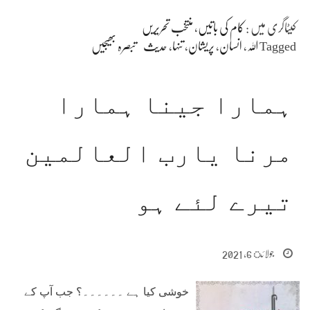
کیٹاگری میں :
کام کی باتیں
،
منتخب تحریریں
Tagged
اللہ
،
انسان
،
پریشان
،
تنہا
،
حدیث
تبصرہ بھیجیں
ہمارا جینا ہمارا
مرنا یارب العالمین
تیرے لئے ہو
جولائ 6, 2021
خوشی کیا ہے ۔۔۔۔۔۔؟ جب آپ کے