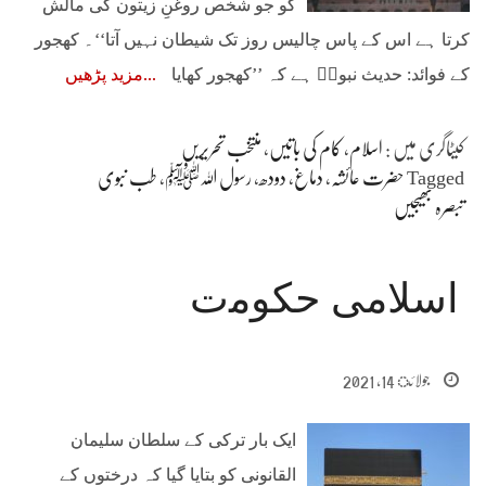
کو جو شخص روغنِ زیتون کی مالش
کرتا ہے اس کے پاس چالیس روز تک شیطان نہیں آتا‘‘۔ کھجور
کے فوائد: حدیث نبویؐ ہے کہ ’’کھجور کھایا
مزید پڑھیں
کیٹاگری میں :
اسلام
،
کام کی باتیں
،
منتخب تحریریں
Tagged
حضرت عائشہ
،
دماغ
،
دودھ
،
رسول اللہﷺ
،
طب نبوی
تبصرہ بھیجیں
ﺍﺳﻼمی ﺣﮑﻮﻣت
جولائ 14, 2021
اﯾﮏ ﺑﺎﺭ ترکی کے ﺳﻠﻄﺎﻥ ﺳﻠﯿﻤﺎﻥ
ﺍﻟﻘﺎﻧﻮﻧﯽ ﮐﻮ ﺑﺘﺎﯾﺎ ﮔﯿﺎ ﮐﮧ ﺩﺭﺧﺘﻮﮞ ﮐﮯ