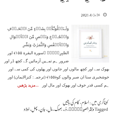
جولائ 4, 2021
وَلَـنَبۡلُوَنَّكُمۡ بِشَىۡءٍ مِّنَ الۡخَـوۡفِ
وَالۡجُـوۡعِ وَنَقۡصٍ مِّنَ الۡاَمۡوَالِ
وَالۡاَنۡفُسِ وَالثَّمَرٰتِؕ وَبَشِّرِ
الصّٰبِرِيۡنَۙ‏ ﴿سورة البقرة ۱۵۵﴾ اور
ضرور ہم تمہیں آزمائیں گے کچھ ڈر اور
بھوک سے اور کچھ مالوں اور جانوں اور پھلوں کی کمی سے اور
خوشخبری سنا ان صبر والوں کو﴿۱۵۵﴾ (ترجمہ: کنزالایمان) اور
ہم کسی قدر خوف اور بھوک اور مال اور
مزید پڑھیں
کیٹاگری میں :
اسلام
،
کام کی باتیں
Tagged
وَبَشِّرِ الصّٰبِرِيۡنَۙ، ڈر، بھوک، مال، جان، پھل، اولاد