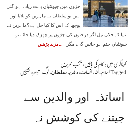
ﺟﮍﻭﮞ ﻣﯿﮟ ﭼﯿﻮﻧﭩﯿﺎﮞ ﺑﮩﺖ ﺯﯾﺎﺩﮦ ﮨﻮ ﮔﺌﯽ
ﮨﯿﮟ ﺗﻮ ﺳﻠﻄﺎﻥ ﻧﮯ ﻣﺎﮨﺮﯾﻦ ﮐﻮ ﺑﻼﯾﺎ ﺍﻭﺭ
ﭘﻮﭼﮭﺎ ﮐﮧ ﺍﺱ ﮐﺎ ﮐﯿﺎ ﺣﻞ ﮨﮯ؟‏ﻣﺎﮨﺮﯾﻦ ﻧﮯ
ﺑﺘﺎﯾﺎ ﮐﮧ ﻓﻼﮞ ﺗﯿﻞ ﺍﮔﺮ ﺩﺭﺧﺘﻮﮞ کی ﺟﮍﻭﮞ ﭘﺮ ﭼﮭﮍﮎ ﺩﯾﺎ ﺟﺎﺋﮯ ﺗﻮ
ﭼﯿﻮﻧﭩﯿﺎﮞ ﺧﺘﻢ ﮨﻮ جائیں ﮔﯽ، ﻣﮕﺮ
مزید پڑھیں
کیٹاگری میں :
کام کی باتیں
،
منتخب تحریریں
Tagged
اسلام
،
اللہ
،
انصاف
،
ﺩﻓﻦ
،
ﺳﻠﻄﺎﻥ
،
لوگ
تبصرہ بھیجیں
اساتذہ اور والدین سے
جیتنے کی کوشش نہ