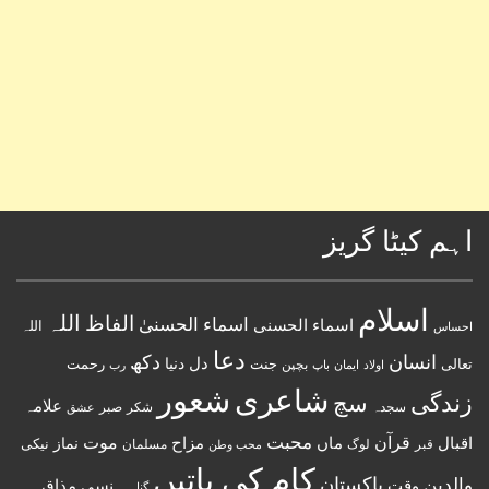
اہم کیٹا گریز
اسلام
اللہ
الفاظ
اسماء الحسنیٰ
اسماء الحسنى
اللہ
احساس
دعا
انسان
دکھ
دل
دنیا
تعالی
جنت
رحمت
اولاد
باپ
بچپن
رب
ایمان
شعور
شاعری
زندگی
سچ
علامہ
سجدہ
شکر
صبر
عشق
قرآن
محبت
اقبال
ماں
مزاح
موت
نماز
نیکی
مسلمان
قبر
لوگ
محب وطن
کام کی باتیں
پاکستان
والدین
وقت
ہنسی مذاق
گناہ