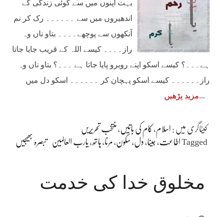
بہت اپنوں میں سے کوئی زندگی کے
اندھیروں میں سے ۔۔۔۔۔۔ رک کر نم
آنکھوں سے پوچھے۔۔۔۔ بتاو ناں وہ
راز۔۔۔۔ کیسے اللہ کے قریب جایا جاتا
ہے۔۔۔؟ کیسے اسکو اپنے روبرو پایا جاتا ہے ۔۔۔؟ بتاو ناں وہ
راز۔۔۔۔۔۔ کیسے اسکو پہچان کر ۔۔۔۔۔۔ اسکو دل میں
مزید پڑھیں
کیٹاگری میں :
اسلام
،
کام کی باتیں
،
منتخب تحریریں
Tagged
اطاعت
،
جینا
،
دل
،
سکون
،
مرنا
،
ہاتھ
،
یارب العالمین
تبصرہ بھیجیں
مخلوق خدا كى خدمت