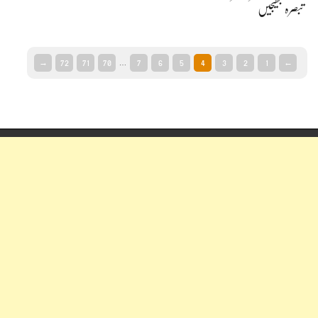
تبصرہ بھیجیں
→
72
71
70
7
6
5
4
3
2
1
←
…