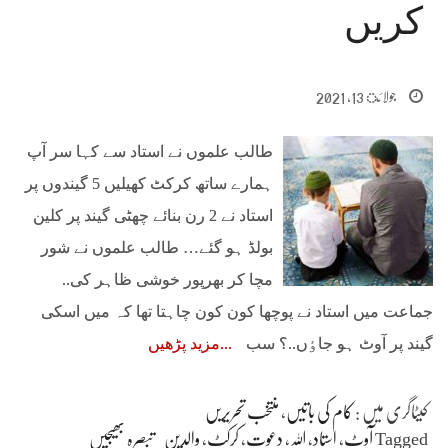
کریں
جولائ 13, 2021
طالب علموں نے استاد سے کہا سر آپ
ہمارے ساتھ کرکٹ کھیلیں 5 گیندوں پر
استاد نے 2 رن بنائے چھٹی گیند پر کلین
بولڈ ہو گئے… طالب علموں نے شور
مچا کر بھرپور خوشی ظاہر کی..
جماعت میں استاد نے پوچھا کون کون چاہتا تھا کہ میں اسکی
گیند پر آوٹ ہو جاٶں..؟ سب
مزید پڑھیں
کیٹاگری میں :
کام کی باتیں
،
منتخب تحریریں
Tagged
آوٹ
،
استاد
،
اللہ
،
دعوت
،
کرکٹ
،
والدین
تبصرہ بھیجیں