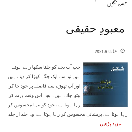
تبصرہ بھیجیں
معبودِ حقیقی
جولائ 8, 2021
جب آپ بچے کو چلنا سکھا رہے ہوتے
ہیں تو اسے ایک جگہ کھڑا کر دیتے ہیں
اور آپ تھوڑے سے فاصلے پر خود جا کر
بیٹھ جاتے ہیں۔ بچہ اس وقت بہت ڈر
رہا ہوتا ہے، خود کو تنہا محسوس کر
رہا ہوتا ہے، پریشانی محسوس کر رہا ہوتا ہے، وہ جلد از جلد
مزید پڑھیں