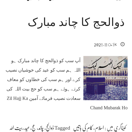
ذوالحج کا چاند مبارک
جولائ 11, 2021
آپ سب کو ذوالحج کا چاند مبارک ہو
اللہ ہم سب کو عید کی خوشیاں نصیب
کرے اور ہم سب کی خطاوں کو معاف
کرتے ہوئے ہم سب کو حج بیت اللہ کی
سعادت نصیب فرمائے آمین Zil Hajj Ka
Chand Mubarak Ho
کیٹاگری میں :
اسلام
،
کام کی باتیں
Tagged
ذوالحج، چاند، حج، عید، بیت اللہ