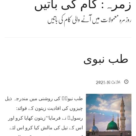
زمرہ: کام کی باتیں
روز مرہ معمولات میں آنے والی کام کی باتیں
طب نبوی
جولائ 16, 2021
طب نبویؐ کی روشنی میں مندرجہ ذیل
چیزوں کی افادیت زیتون کے فوائد:
رسولﷺ نے فرمایا’’زیتون کھایا کرو اور
اس کے تیل کی مالش کیا کرو اس لئے