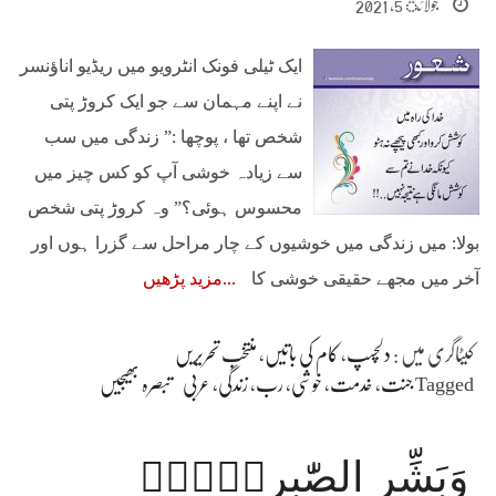
جولائ 5, 2021
ایک ٹیلی فونک انٹرویو میں ریڈیو اناؤنسر
نے اپنے مہمان سے جو ایک کروڑ پتی
شخص تھا ، پوچھا :” زندگی میں سب
سے زیادہ خوشی آپ کو کس چیز میں
محسوس ہوئی؟” وہ کروڑ پتی شخص
بولا: میں زندگی میں خوشیوں کے چار مراحل سے گزرا ہوں اور
آخر میں مجھے حقیقی خوشی کا
مزید پڑھیں
کیٹاگری میں :
دلچسپ
،
کام کی باتیں
،
منتخب تحریریں
Tagged
جنت
،
خدمت
،
خوشی
،
رب
،
زندگی
،
عربی
تبصرہ بھیجیں
وَبَشِّرِ الصّٰبِرِيۡنَۙ