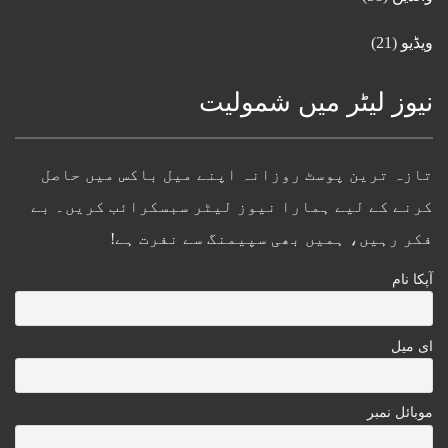
ویڈیو
(21)
نیوز لیٹر میں شمولیت
تازہ ترین پوسٹ روزانہ اپنے میل باکس میں حاصل
کرنے کے لیے ہمارا نیوز لیٹر سبسکرائب کریں۔ بے
فکر رہیں، ہمیں بھی سپیمنگ سے نفرت ہے!
آپکا نام
ای میل
موبائل نمبر