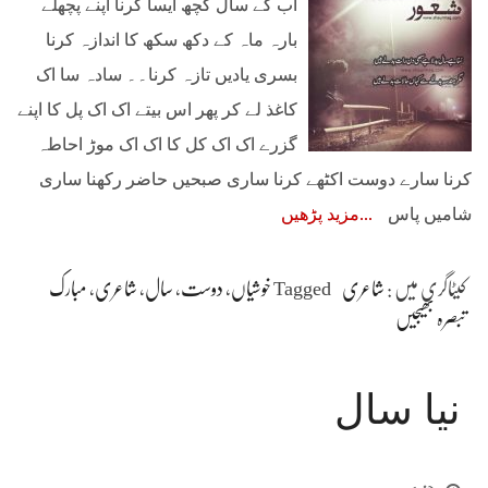
اب کے سال کچھ ایسا کرنا اپنے پچھلے
بارہ ماہ کے دکھ سکھ کا اندازہ کرنا
بسری یادیں تازہ کرنا۔۔ سادہ سا اک
کاغذ لے کر پھر اس بیتے اک اک پل کا اپنے
گزرے اک اک کل کا اک اک موڑ احاطہ
کرنا سارے دوست اکٹھے کرنا ساری صبحیں حاضر رکھنا ساری
شامیں پاس
مزید پڑھیں
کیٹاگری میں :
شاعری
Tagged
خوشیاں
،
دوست
،
سال
،
شاعری
،
مبارک
تبصرہ بھیجیں
نیا سال