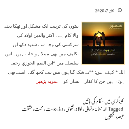
جون 7, 2020
بیٹوں کی تربیت ایک مشکل اور تھکا دینے
والا کام ہے۔ اکثر والدین اولاد کی
سرکشی کی وجہ سے شدید دکھ اور
تکلیف میں بھی مبتلا ہو جاتے ہیں۔ اس
سلسلے میں *ابن القیم الجوزي رحمہ
اللہ* کہتے ہیں: *”بے شک گناہوں میں سے کچھ گناہ ایسے بھی
ہوتے ہیں جن کا کفارہ انسان کو
مزید پڑھیں
کیٹاگری میں :
کام کی باتیں
Tagged
اللہ سبحانہ و تعالی
،
اولاد
،
تقوی
،
دعا
،
دوست
،
محنت
،
مشقت
تبصرہ بھیجیں