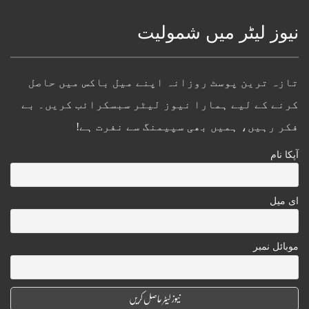
نیوز لیٹر میں شمولیت
تازہ ترین پوسٹ روزانہ اپنے میل باکس میں حاصل
کرنے کے لیے ہمارا نیوز لیٹر سبسکرائب کریں۔ بے
فکر رہیں، ہمیں بھی سپیمنگ سے نفرت ہے!
آپکا نام
ای میل
موبائل نمبر