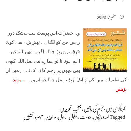
ستمبر 7, 2020
وہ حضرات اس پوسٹ سے بےشک دور
رہیں جن کو لگتا ہے تھپڑ پڑنے سے کوئ
فرق نہیں پڑ جاتا۔ اگر یہ تھپڑ اتنا غیر
اہم ہوتا نا تو ہمارے نبی صل اللہ کبھی
بھی بچوں پر رحم کا نہ کہتے۔ ہمیں ان
کی تعلیمات میں کم از ایک تھپڑ تو مل جاتا جو انہوں
مزید
پڑھیں
کیٹاگری میں :
کام کی باتیں
،
منتخب تحریریں
Tagged
اولاد
،
بچوں
،
دوست
،
سکول
،
ماحول
،
والدین
تبصرہ بھیجیں