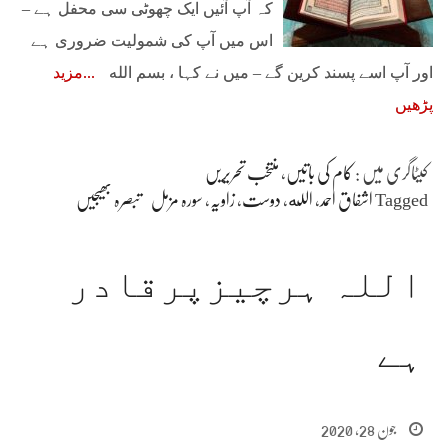
کہ آپ آئیں ایک چھوٹی سی محفل ہے –
اس میں آپ کی شمولیت ضروری ہے
اور آپ اسے پسند کرین گے – میں نے کہا ، بسم الله
مزید
پڑھیں
کیٹاگری میں :
کام کی باتیں
،
منتخب تحریریں
Tagged
اشفاق احمد
،
الله
،
دوست
،
زاویہ
،
سورہ مزمل
تبصرہ بھیجیں
اللہ ہرچیزپرقادر
ہے
جون 28, 2020