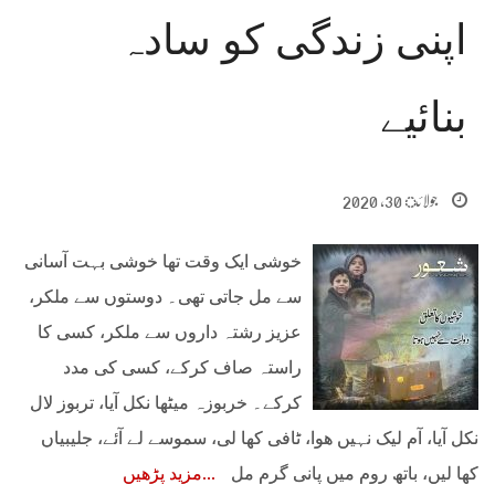
اپنی زندگی کو سادہ
بنائیے
جولائ 30, 2020
خوشی ایک وقت تھا خوشی بہت آسانی
سے مل جاتی تھی۔ دوستوں سے ملکر،
عزیز رشتہ داروں سے ملکر، کسی کا
راستہ صاف کرکے، کسی کی مدد
کرکے۔ خربوزہ میٹھا نکل آیا، تربوز لال
نکل آیا، آم لیک نہیں ھوا، ٹافی کھا لی، سموسے لے آئے، جلیبیاں
کھا لیں، باتھ روم میں پانی گرم مل
مزید پڑھیں