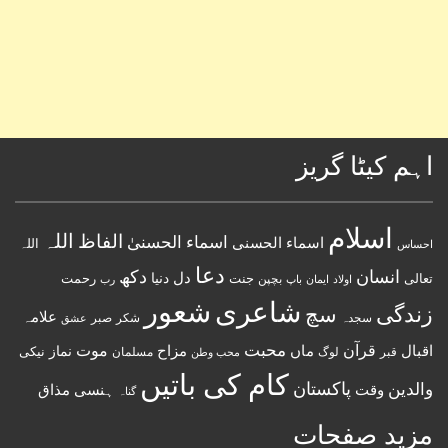
اہم کیٹا گریز
اسلام
اللہ
الفاظ
اسماء الحسنیٰ
اسماء الحسنى
اللہ
احساس
دعا
انسان
دکھ
دل
دنیا
تعالی
جنت
رحمت
اولاد
باپ
بچپن
رب
ایمان
شعور
شاعری
زندگی
سچ
علامہ
سجدہ
شکر
صبر
عشق
قرآن
محبت
اقبال
ماں
مزاح
موت
نماز
نیکی
مسلمان
قبر
لوگ
محب وطن
کام کی باتیں
پاکستان
والدین
وقت
ہنسی مذاق
گناہ
مزید صفحات