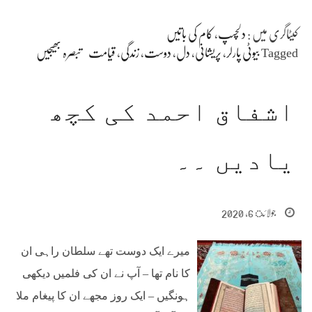
کیٹاگری میں :
دلچسپ
،
کام کی باتیں
Tagged
بیوٹی پارلر
،
پریشانی
،
دل
،
دوست
،
زندگی
،
قیامت
تبصرہ بھیجیں
اشفاق احمد کی کچھ
یادیں ۔۔
جولائ 6, 2020
میرے ایک دوست تھے سلطان راہی ان
کا نام تھا – آپ نے ان کی فلمیں دیکھی
ہونگیں – ایک روز مجھے ان کا پیغام ملا