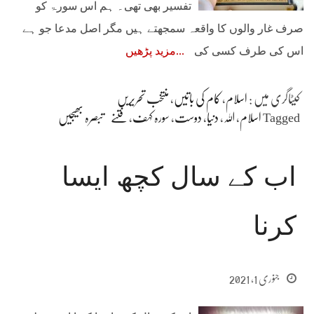
تفسیر بھی تھی۔ ہم اس سورۃ کو
صرف غار والوں کا واقعہ سمجھتے ہیں مگر اصل مدعا جو ہے
اس کی طرف کسی کی
مزید پڑھیں
کیٹاگری میں :
اسلام
،
کام کی باتیں
،
منتخب تحریریں
Tagged
اسلام
،
اللہ
،
دنیا
،
دوست
،
سورہ کہف
،
فتنے
تبصرہ بھیجیں
اب کے سال کچھ ایسا
کرنا
جنوری 1, 2021