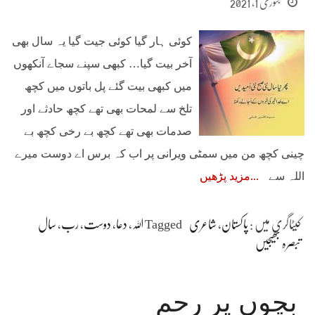
جنوری 1, 2021
کوئی ہار گیا کوئی جیت گیا یہ سال بھی
آخر بیت گیا… کبهی سپنے سجاے آنکھوں
میں کبھی بیت گئے پل باتوں میں کچھ
تلخ سے لمحات بھی تھے کچھ حادثے اور
صدمات بھی تھے کچھ بے رخی کچھ بے
چینی کچھ من میں سمٹی ویرانی پر اب کہ برس اے دوست میرے
اللہ سے
مزید پڑھیں
کیٹاگری میں :
پاکستان
،
شاعری
Tagged
اللہ
،
دعا
،
دوست
،
رب
،
سال
تبصرہ بھیجیں
بچوں پر رحم