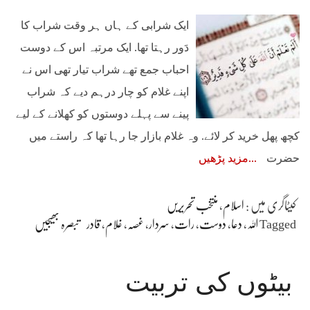
ایک شرابی کے ہاں ہر وقت شراب کا
دَور رہتا تھا. ایک مرتبہ اس کے دوست
احباب جمع تھے شراب تیار تھی اس نے
اپنے غلام کو چار درہم دیے کہ شراب
پینے سے پہلے دوستوں کو کھلانے کے لیے
کچھ پھل خرید کر لائے. وہ غلام بازار جا رہا تھا کہ راستے میں
حضرت
مزید پڑھیں
کیٹاگری میں :
اسلام
،
منتخب تحریریں
Tagged
اللہ
،
دعا
،
دوست
،
رات
،
سردار
،
غصہ
،
غلام
،
قادر
تبصرہ بھیجیں
بیٹوں کی تربیت