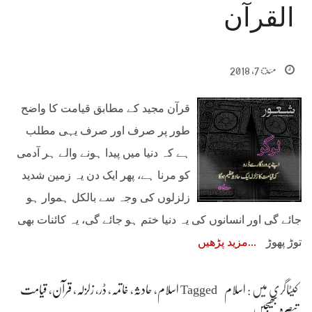
القرآن
مئ 7, 2018
قرآن مجید کے مطابق قیامت کا واضح
طور پر صرف اور صرف یہی مطلب
ہے کہ دنیا میں پیدا ہونے والے ہر آدمی
کو مرنا ہے، پھر ایک دن یہ زمین شدید
زلزلوں کی وجہ سے بالکل ہموار ہو
جائے گی اور انسانوں کی یہ دنیا ختم ہو جائے گی، یہ کائنات بھی
توڑ پھوڑ
مزید پڑھیں
کیٹاگری میں :
اسلام
Tagged
اسلام
،
حادثہ
،
خاتمہ
،
ڈر
،
زلزلہ
،
قرآن
،
قیامت
تبصرہ بھیجیں