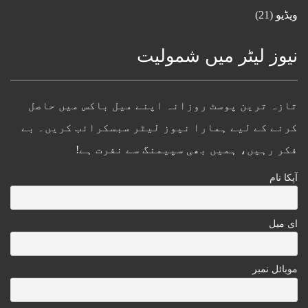
ویڈیو
(21)
نیوز لیٹر میں شمولیت
تازہ ترین پوسٹ روزانہ اپنے میل باکس میں حاصل
کرنے کے لیے ہمارا نیوز لیٹر سبسکرائب کریں۔ بے
فکر رہیں، ہمیں بھی سپیمنگ سے نفرت ہے!
آپکا نام
ای میل
موبائل نمبر