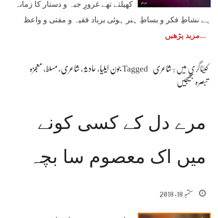
کھیلتے تھے غرورِ جبہ و دستار کا زمانہ
ہے نشاطِ فکر و بساطِ ہنر ہوئی برباد فقیہ و مفتی و واعظ
مزید پڑھیں
کیٹاگری میں :
شاعری
Tagged
جون ایلیا
،
حادثہ
،
شاعری
،
مسلط
،
معجزہ
تبصرہ بھیجیں
مرے دل کے کسی کونے
میں اک معصوم سا بچہ
ستمبر 18, 2018