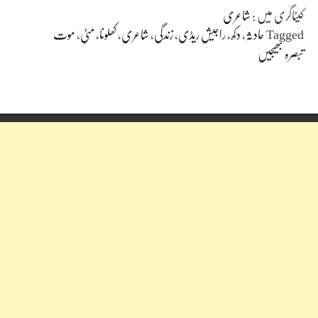
کیٹاگری میں :
شاعری
Tagged
حادثہ
،
دکھ
،
راجیش ریڈی
،
زندگی
،
شاعری
،
کھلونا
،
مٹی
،
موت
تبصرہ بھیجیں