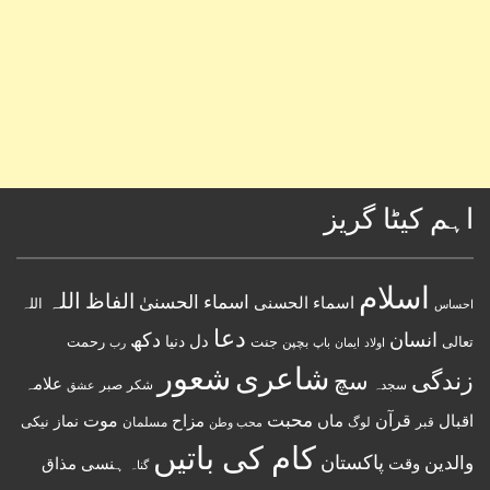
اہم کیٹا گریز
اسلام
اللہ
الفاظ
اسماء الحسنیٰ
اسماء الحسنى
اللہ
احساس
دعا
انسان
دکھ
دل
دنیا
تعالی
جنت
رحمت
اولاد
باپ
بچپن
رب
ایمان
شعور
شاعری
زندگی
سچ
علامہ
سجدہ
شکر
صبر
عشق
قرآن
محبت
اقبال
ماں
مزاح
موت
نماز
نیکی
مسلمان
قبر
لوگ
محب وطن
کام کی باتیں
پاکستان
والدین
وقت
ہنسی مذاق
گناہ