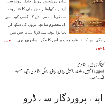
یہاں ہرشخص ہر پل حادثہ ہونے سے
ڈرتا ہے کھلونا ہے جو مٹی کا فنا ہونے
سے ڈرتا ہے​ مرے دل کے کسی کونے میں
اک معصوم سا بچہ بڑوں کی دیکھ کر
دنیا بڑا ہونے سے ڈرتا ہے نہ بس میں
زندگی اس کے نہ قابو موت پر اس کا مگر انسان پھر بھی
مزید
پڑھیں
کیٹاگری میں :
شاعری
Tagged
بچپن
،
حادثہ
،
راجیش ریڈی
،
رہائی
،
زندگی
،
شاعری
،
قید
،
معصوم
ایک تبصرہ
اپنے پروردگار سے ڈرو –