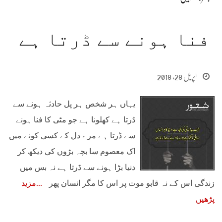
فنا ہونے سے ڈرتا ہے
اپریل 28, 2018
یہاں ہر شخص ہر پل حادثہ ہونے سے
ڈرتا ہے کھلونا ہے جو مٹی کا فنا ہونے
سے ڈرتا ہے مرے دل کے کسی کونے میں
اک معصوم سا بچہ بڑوں کی دیکھ کر
دنیا بڑا ہونے سے ڈرتا ہے نہ بس میں
زندگی اس کے نہ قابو موت پر اس کا مگر انسان پھر
مزید
پڑھیں