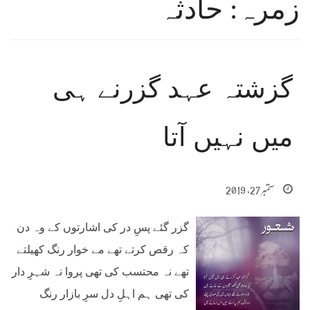
زمرہ: حادثہ
گزشتہ عہد گزرنے ہی
میں نہیں آتا
ستمبر 27, 2019
گزر گئے پسِ در کی اشارتوں کے وہ دن
کہ رقص کرتے تھے مے خوار رنگ کھیلتے
تھے نہ محتسب کی تھی پروا نہ شہرِ دار
کی تھی ہم اہلِ دل سرِ بازار رنگ