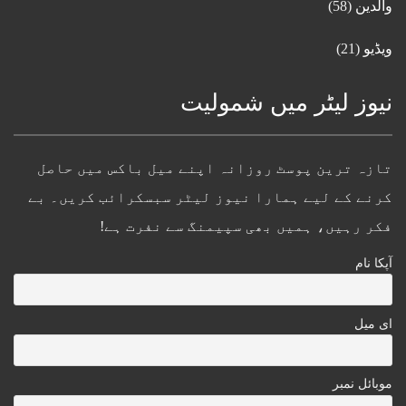
والدین
(58)
ویڈیو
(21)
نیوز لیٹر میں شمولیت
تازہ ترین پوسٹ روزانہ اپنے میل باکس میں حاصل
کرنے کے لیے ہمارا نیوز لیٹر سبسکرائب کریں۔ بے
فکر رہیں، ہمیں بھی سپیمنگ سے نفرت ہے!
آپکا نام
ای میل
موبائل نمبر