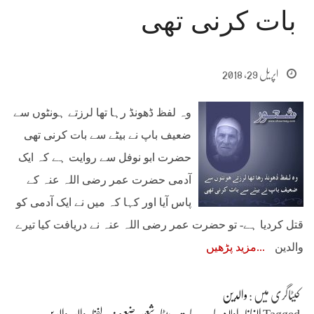
بات کرنی تھی
اپریل 29, 2018
وہ لفظ ڈھونڈ رہا تھا لرزتے ہونٹوں سے
ضعیف باپ نے بیٹے سے بات کرنی تھی
حضرت ابو نوفل سے روایت ہے کہ ایک
آدمی حضرت عمر رضی اللہ عنہ کے
پاس آیا اور کہا کہ میں نے ایک آدمی کو
قتل کردیا ہے- تو حضرت عمر رضی اللہ عنہ نے دریافت کیا تیرے
والدین
مزید پڑھیں
کیٹاگری میں :
والدین
Tagged
الفاظ
،
اولاد
،
باپ
،
بات
،
بیٹا
،
شعور
،
ضعیف
،
لفظ
،
والد
،
والدین