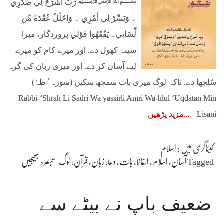
﷽ رَبِّ اشْرَحْ لِي صَدْرِي
۔ وَيَسِّرْ لِي أَمْرِي ۔ وَاحْلُلْ عُقْدَةً مِّن
لِّسَانِي۔ يَفْقَهُوا قَوْلِي پروردگار، میرا
سینہ کھول دے. اور میرے کام کو میرے
لیے آسان کر دے. اور میری زبان کی گرہ
سُلجھا دے. تاکہ لوگ میری بات سمجھ سکیں (سورہٴ طہٰ)
Rabbi-‘Shrah Li Sadri Wa yassirli Amri Wa-hlul ‘Uqdatan Min
Lisani
مزید پڑھیں
کیٹاگری میں :
اسلام
Tagged
آسان
،
اسلام
،
الفاظ
،
بات
،
دعا
،
زبان
،
قرآن
،
لوگ
تبصرہ بھیجیں
ضعیف باپ نے بیٹے سے