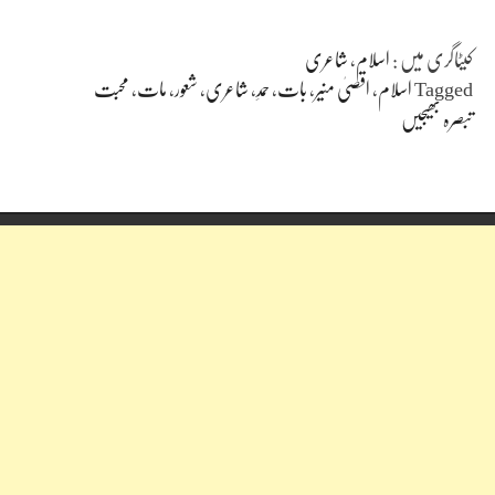
کیٹاگری میں :
اسلام
،
شاعری
Tagged
اسلام
،
اقصیٰ منیر
،
بات
،
حمدِ
،
شاعری
،
شعور
،
مات
،
محبت
تبصرہ بھیجیں