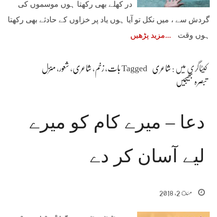
در کھلے بھی رکھتا ہوں موسموں کی
گردش سے ، میں نکل تو آیا ہوں یاد پر خزاوں کے حادثے بھی رکھتا
ہوں وقت
مزید پڑھیں
کیٹاگری میں :
شاعری
Tagged
بات
،
زخم
،
شاعری
،
شعور
،
منزل
تبصرہ بھیجیں
دعا – میرے کام کو میرے
لیے آسان کر دے
مئ 2, 2018