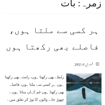
زمرہ: بات
ہر کسی سے ملتا ہوں،
فاصلے بھی رکھتا ہوں
فروری 6, 2021
رابطے بھی رکھتا ہوں، راستے بھی رکھتا
ہوں ہر کسی سے ملتا ہوں، فاصلے
بھی رکھتا ہوں غم کہاں مناتا ہوں ،
چھوڑ جانے والوں کا توڑ کر تعلق میں ،