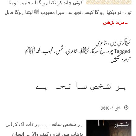
کوئی چاند کو تکتا ہو گا اے حلیمہ تو بتا
تو نے تو دیکھا ہو گا کیسے تجھ سے میرا محبوب ﷺ لپٹتا ہوگا قابل
مزید پڑھیں
کیٹاگری میں :
شاعری
Tagged
چہرہ
،
رخ سرکار ﷺ
،
شاعری
،
شمس
،
محبوب
،
محمد ﷺ
تبصرہ بھیجیں
ہر شخص سانحہ ہے
جون 4, 2018
ہر شخص سانحہ ہے ہر ذات اک کہانی
بڑھاپے میں قدم رکھنے والا ہر انسان