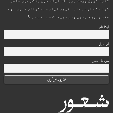
تازہ ترین پوسٹ روزانہ اپنے میل باکس میں حاصل
کرنے کے لیے ہمارا نیوز لیٹر سبسکرائب کریں۔ بے
فکر رہیں، ہمیں بھی سپیمنگ سے نفرت ہے!
آپکا نام
ای میل
موبائل نمبر