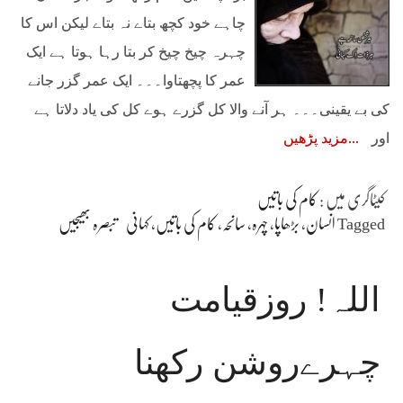
چاہے خود کچھ بتاے نہ بتاے لیکن اس کا
چہرہ چیخ چیخ کر بتا رہا ہوتا ہے ایک
عمر کا پچھتاوا۔۔۔ ایک عمر گزر جانے
کی بے یقینی۔۔۔ ہر آنے والا کل گزرے ہوے کل کی یاد دلاتا ہے
اور
مزید پڑھیں
کیٹاگری میں :
کام کی باتیں
Tagged
انسان
،
بڑھاپا
،
چہرہ
،
سانحہ
،
کام کی باتیں
،
کہانی
تبصرہ بھیجیں
اللہ! روزقیامت
چہرےروشن رکھنا