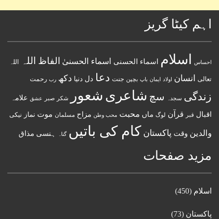
اہم کیٹا گریز
اسلام
اللہ
الفاظ
اسماء الحسنیٰ
اسماء الحسنى
اللہ
احساس
دعا
انسان
دکھ
دل
دنیا
تعالی
جنت
رحمت
اولاد
باپ
بچپن
رب
ایمان
شعور
شاعری
زندگی
سچ
علامہ
سجدہ
شکر
صبر
عشق
قرآن
محبت
اقبال
ماں
مزاح
موت
نماز
نیکی
مسلمان
قبر
لوگ
محب وطن
کام کی باتیں
پاکستان
والدین
وقت
ہنسی مذاق
گناہ
مزید صفحات
اسلام
(450)
پاکستان
(73)