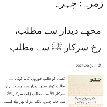
زمرہ: چہرہ
مجھے دیدار سے مطلب،
رخ سرکار ﷺ سے مطلب
مارچ 20, 2020
کسی کو طلب حوروں کی، کوئی ہے
طالب کوثر مجھے دیدار سے مطلب، رخ
سرکار ﷺ سے مطلب زُلفِ سرکار ﷺ
سے جب چہرہ نکلتا ہو گا پھر بھلا کیسے