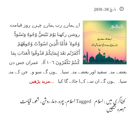
مارچ 30, 2018
اے ہمارے رب ہمارے چہرے روز قیامت
روشن رکھنا يَوْمَ تَبْيَضُّ وُجُوهٌ وَتَسْوَدُّ
وُجُوهٌ ۚ فَأَمَّا الَّذِينَ اسْوَدَّتْ وُجُوهُهُمْ
أَكَفَرْتُم بَعْدَ إِيمَانِكُمْ فَذُوقُوا الْعَذَابَ بِمَا
كُنتُمْ تَكْفُرُونَ ١٠٦ آلہ عمران جس دن
بعضے منہ سفید اور بعضے منہ سیاہ ہوں گے سو وہ جن کے منہ
سیاہ ہوں گے ان سے کہا جائے گا کیا
مزید پڑھیں
کیٹاگری میں :
اسلام
Tagged
اسلام
،
چہرہ
،
دعا
،
روشن
،
شعور
،
قیامت
تبصرہ بھیجیں