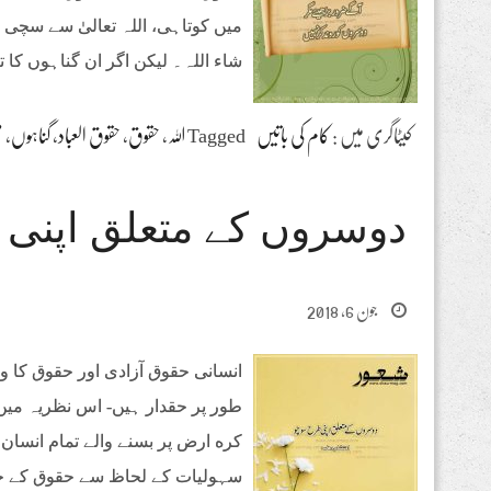
میں کوتاہی، اللہ تعالیٰ سے سچی تو
شاء اللہ۔ لیکن اگر ان گناہوں کا ت
کیٹاگری میں :
کام کی باتیں
Tagged
اللہ
،
حقوق
،
حقوق العباد
،
گناہوں
،
م
دوسروں کے متعلق اپنی
جون 6, 2018
انسانی حقوق آزادى اور حقوق کا 
طور پر حقدار ہیں- اس نظریہ می
كره ارض پر بسنے والے تمام انسان
سہولیات کے لحاظ سے حقوق کے حقد