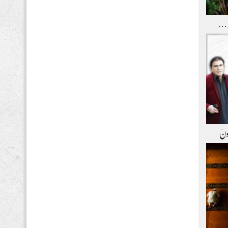
و …
ِعونَ