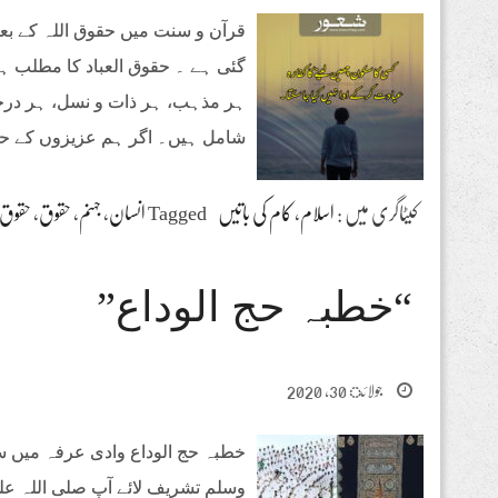
قرآن و سنت میں حقوق اللہ کے بع
گئی ہے ۔ حقوق العباد کا مطلب ہے
ہر مذہب، ہر ذات و نسل، ہر درجے
شامل ہیں۔ اگر ہم عزیزوں کے حق
کیٹاگری میں :
اسلام
،
کام کی باتیں
Tagged
انسان
،
جہنم
،
حقوق
،
حقوق ا
“خطبہ حج الوداع”
جولائ 30, 2020
وسلم تشریف لائے آپ صلی اللہ علی