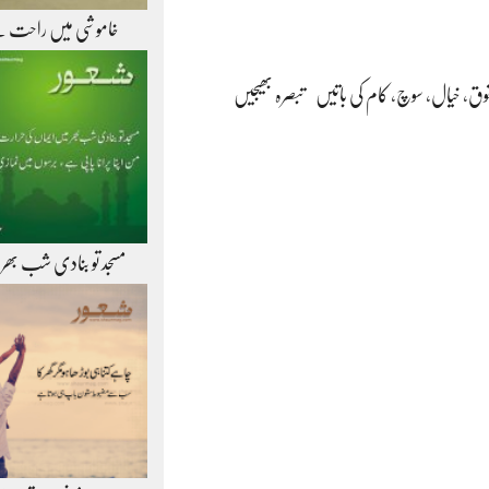
خاموشی میں راحت 
وق
،
خیال
،
سوچ
،
کام کی باتیں
تبصرہ بھیجیں
مسجد تو بنادی شب بھر