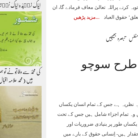
اِیَّاکَ نَعۡبُدُ وَ اِیَّاکَ نَس
بہ کرنے پراللہ تعالیٰ معاف فرمادے گا، ان
علق‘ حقوق العباد
مزید پڑھیں
فلس
تبصرہ بھیجیں
 طرح سوچو
کی محمّدؐ سے وفا تُو نے تو 
ہیں (محمد علامہ اقبا
وہ نظریہ ہے جس کے تمام انسان یکساں
ں وہ تمام اجزاء شامل ہیں جس کے تحت
 یکساں طور پر بنیادی ضروریات اور
ار ہیں- اِنسانی حقوق کے بارے میں