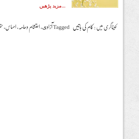
مزید پڑھیں
کیٹاگری میں :
کام کی باتیں
Tagged
آزادى
،
احتشام دھامہ
،
احساس
،
حق