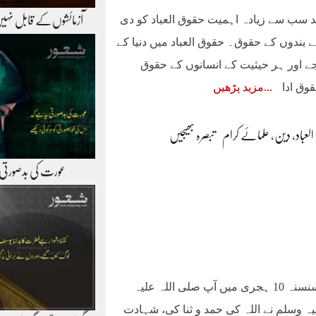
د سب سے زیادہ اہمیت حقوق العباد کو دی
آزمائشوں‌کے قابل نہی
 بندوں کے حقوق۔ حقوق العباد میں دنیا کے
 اور ہر حیثیت کے انسانوں کے حقوق
وق ادا
مزید پڑھیں
لعباد
،
دین
،
علمائے کرام
تبصرہ بھیجیں
عورت کی بدصورتی
خطبہ حج الوداع وادی عرفہ میں سنسنہ 10 ہجری میں آپ صلی اللہ علیہ
ہ وسلم نے اللہ کی حمد و ثنا کی، شہادت