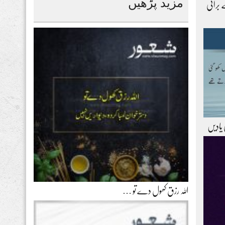
مزید پڑھیں
 برائی
 یادیں
اللہ رزق کھول دے تو …