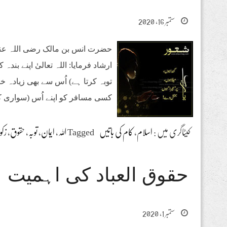
ستمبر 16, 2020
حضرت انس بن مالک رضی اللہ عنہ
ارشاد فرمایا: اللہ تعالیٰ اپنے بن
توبہ کرتا ہے) اُس سے بھی زیادہ
کسی مسافر کو اپنے اُس (سواری ک
کیٹاگری میں :
اسلام
،
کام کی باتیں
Tagged
اللہ
،
ایمان
،
توبہ
،
حقوق
،
زکو
حقوق العباد کی اہمیت
ستمبر 1, 2020