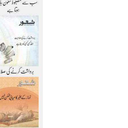
سب سے مضبوط ستون ب
ہوتا ہے
برداشت کرنے کی صلا