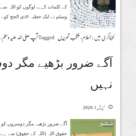
کے کلمات کہے، لوگوں کو اللہ سے
وسلم نے ایک خطبہ 9ذی الحج کو ، دوسرا 10
کیٹاگری میں :
اسلام
،
منتخب تحریریں
Tagged
آپ صلی اللہ علیہ وسلم
،
آگے ضرور بڑھیے مگر دو
نہیں
اپریل 1, 2020
آگے ضرور بڑھیے مگر دوسروں کو رو
حقوق اللہ (اللہ کے حقوق) سے ہے، م