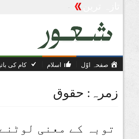
تازہ ترین
پریشانی اور غم کی دعا
صفحہ اوّل
اسلام
کام کی بات
زمرہ: حقوق
توبہ کے معنی لوٹنے 