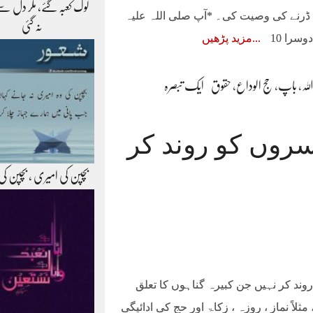
لوگ کعبہ گئے، مگر دل سے
 ڈرنے کی وصیت کی۔ *آپ صلی اللہ علیہ
نہ گئی
مزید پڑھیں
اللہ
،
باپ
،
حج الوداع
،
حقوق
ایک تبصرہ
سروں کو روند کر
بچپن کی امیری ، بچپن کی
ند کر نہیں جن کبیرہ گناہوں کا تعلق
ثلاً نماز ، روزہ ، زکاۃ اور حج کی ادائیگی