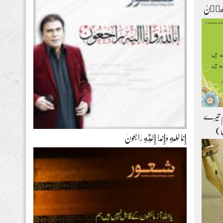
ۡتَعِیۡنُ
ہم تیرے
ل)
إِنَّا لِلّهِ وَإِنَّـا إِلَيْهِ رَاجِعونَ