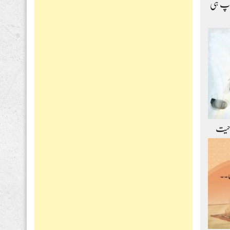
اپ ہی
حیت