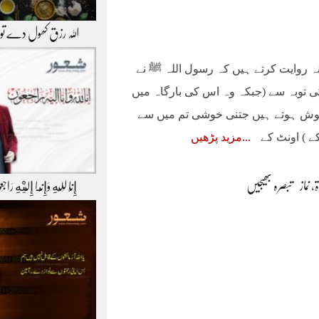
اللہ رزق کھول دے ت
 روایت کرتے ہیں کہ رسول اللہ ﷺ نے
دہ کی توبہ سے (جبکہ وہ اس کی بارگاہ میں
 خوش ہوتے ہیں جتنی خوشی تم میں سے
ے ) اونٹ کے
مزید پڑھیں
ۃ
،
نماز
تبصرہ بھیجیں
إِنَّا لِلّهِ وَإِنَّـا إِلَيْهِ رَاج