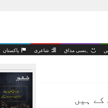
یں
ہنسی مذاق
شاعری
پاکستان
کے ہیں