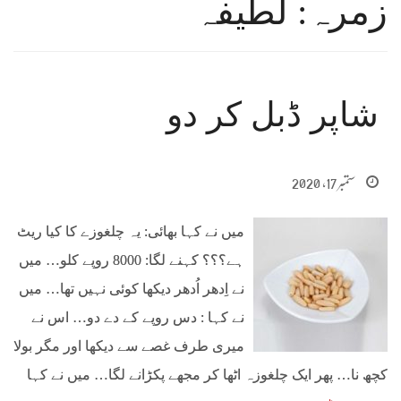
زمرہ: لطیفہ
شاپر ڈبل کر دو
ستمبر 17, 2020
میں نے کہا بھائی: یہ چلغوزے کا کیا ریٹ
ہے؟؟؟ کہنے لگا: 8000 روپے کلو… میں
نے اِدھر اُدھر دیکھا کوئی نہیں تھا… میں
نے کہا : دس روپے کے دے دو… اس نے
میری طرف غصے سے دیکھا اور مگر بولا
کچھ نا… پھر ایک چلغوزہ اٹھا کر مجھے پکڑانے لگا… میں نے کہا