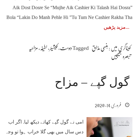
”Aik Dost Dosre Se “Mujhe Aik Cashier Ki Talash Hai Dosra
Bola “Lakin Do Manh Pehle Hi ”Tu Tum Ne Cashier Rakha Tha
مزید پڑھیں
کیٹاگری میں :
ہنسی مذاق
Tagged
دوست
،
کیشیئر
،
لطیفہ
،
مزاحیہ
تبصرہ بھیجیں
گول گپے – مزاح
فروری 14, 2020
امی نے گول گپے کھاتے دیکھ لیا. اگر اب
دس سال میں بھی گلا خراب ہوا تو وجہ