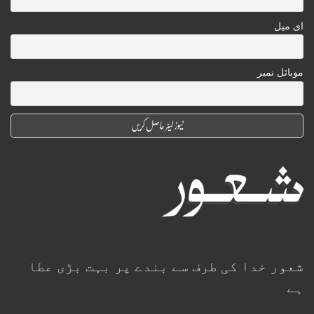
ای میل
موبائل نمبر
شعور خدا کی طرف سے بندے پر بہت بڑی عطا
ہے