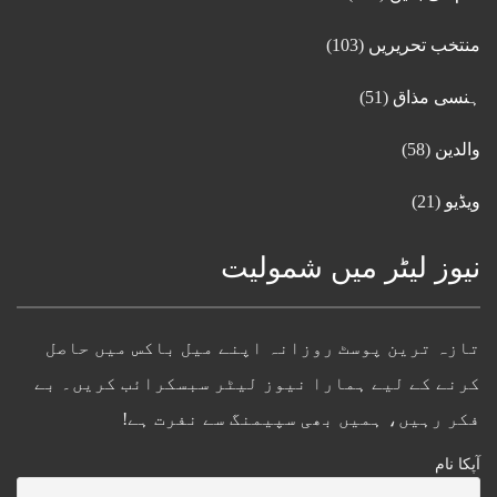
منتخب تحریریں
(103)
ہنسی مذاق
(51)
والدین
(58)
ویڈیو
(21)
نیوز لیٹر میں شمولیت
تازہ ترین پوسٹ روزانہ اپنے میل باکس میں حاصل
کرنے کے لیے ہمارا نیوز لیٹر سبسکرائب کریں۔ بے
فکر رہیں، ہمیں بھی سپیمنگ سے نفرت ہے!
آپکا نام