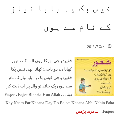
فیس بک پہ بابا نیاز
کے نام سے ہوں
مئ 7, 2018
فقیر: باجی بھوکا ہوں اللہ کے نام پر
کھانا دے دو باجی: کھانا ابھی نہیں پکا
فقیر: باجی فیس بک پہ بابا نیاز کے نام
سے ہوں پک جائے تو وال پر اپ ڈیٹ کر
دینا. . . Faqeer: Bajee Bhooka Hun Allah
Kay Naam Par Khaana Day Do Bajee: Khaana Abhi Nahin Paka
Faqeer:
مزید پڑھیں