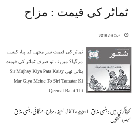
ٹماٹر کی قیمت : مزاح
مئ 10, 2018
ٹماٹر کی قیمت سر مجھے کیا پتا، کیسے
مرگیا؟ میں نے تو صرف ٹماٹر کی قیمت
بتائی تھی Sir Mujhay Kiya Pata Kaisy
Mar Giya Meine To Sirf Tamatar Ki
Qeemat Batai Thi
کیٹاگری میں :
ہنسی مذاق
Tagged
ٹماٹر
،
لطیفہ
،
مزاح
،
مہنگائی
،
ہنسی مذاق
تبصرہ بھیجیں