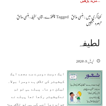
مزید پڑھیں
کیٹاگری میں :
ہنسی مذاق
Tagged
چلغوزے
،
شاپر
،
لطیفہ
،
ہنسی مذاق
تبصرہ بھیجیں
لطیفہ
اپریل 9, 2020
ایک دوست دوسرے سے مجھے ایک
کیشیئر کی تلاش ہے دوسرا بولا۔
لیکن دو ماہ پہلے ہی تو تم
نےکیشیئر رکھا تھا پہلے نے
جواب دیا اسی کی ہی تو تلاش ہے-