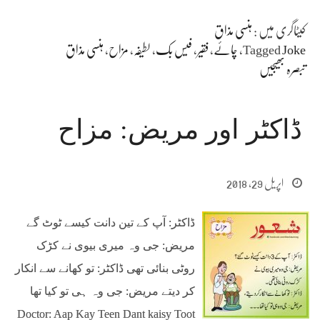
کیٹاگری میں :
ہنسی مذاق
Joke
Tagged
،
چائے
،
فقیر
،
فیس بک
،
لطیفہ
،
مزاح
،
ہنسی مذاق
تبصرہ بھیجیں
ڈاکٹر اور مریض: مزاح
اپریل 29, 2018
ڈاکٹر: آپ کے تین دانت کیسے ٹوٹ گے
مریض: جی وہ میری بیوی نے کڑک
روٹی بنائی تھی ڈاکٹر: تو کھانے سے انکار
کر دیتے مریض: جی وہ ہی تو کیا تھا
Doctor: Aap Kay Teen Dant kaisy Toot