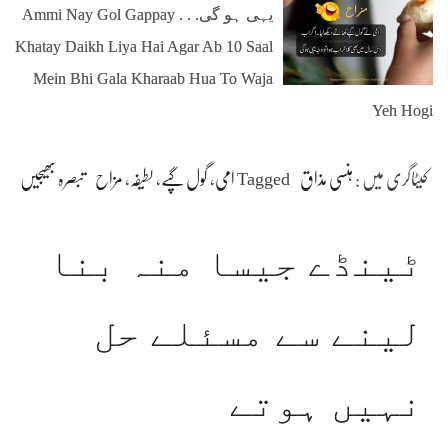
یہی ہو گی. . . Ammi Nay Gol Gappay
Khatay Daikh Liya Hai Agar Ab 10 Saal
Mein Bhi Gala Kharaab Hua To Waja
Yeh Hogi
کیٹاگری میں :
ہنسی مذاق
Tagged
امی
،
گول گپے
،
لطیفہ
،
مزاح
تبصرہ بھیجیں
ٹینڈے جیسا منہ بنا
لینے سے مسئلے حل
نہیں ہوتے