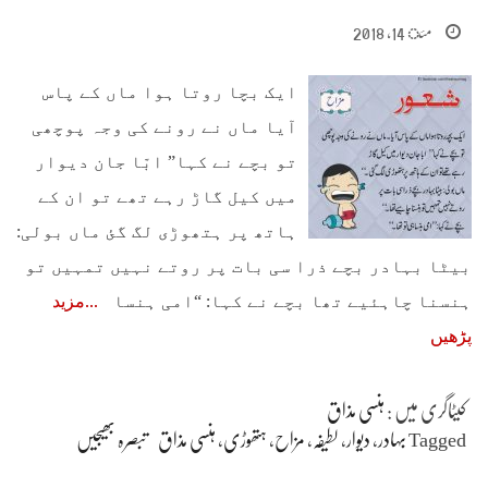
مئ 14, 2018
ایک بچا روتا ہوا ماں کے پاس
آیا ماں نے رونے کی وجہ پوچھی
تو بچے نے کہا” ابّا جان دیوار
میں کیل گاڑ رہے تھے تو ان کے
ہاتھ پر ہتھوڑی لگ گئ ماں بولی:
بیٹا بہادر بچے ذرا سی بات پر روتے نہیں تمہیں تو
ہنسنا چاہئیے تھا بچے نے کہا: “امی ہنسا
مزید
پڑھیں
کیٹاگری میں :
ہنسی مذاق
Tagged
بہادر
،
دیوار
،
لطیفہ
،
مزاح
،
ہتھوڑی
،
ہنسی مذاق
تبصرہ بھیجیں