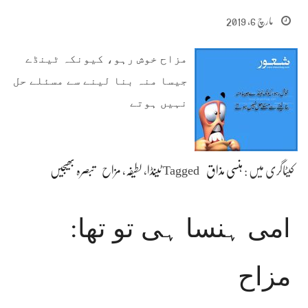
مارچ 6, 2019
مزاح خوش رہو، کیونکہ ٹینڈے
جیسا منہ بنا لینے سے مسئلے حل
نہیں ہوتے
کیٹاگری میں :
ہنسی مذاق
Tagged
ٹینڈا
،
لطیفہ
،
مزاح
تبصرہ بھیجیں
امی ہنسا ہی تو تھا:
مزاح