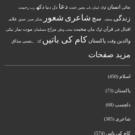
دعا
انسان
دکھ
دل
دنیا
تعالی
جنت
رحمت
اولاد
باپ
بچپن
رب
ایمان
شعور
شاعری
زندگی
سچ
علامہ
سجدہ
شکر
صبر
عشق
قرآن
محبت
اقبال
ماں
مزاح
موت
نماز
نیکی
مسلمان
قبر
لوگ
محب وطن
کام کی باتیں
پاکستان
والدین
وقت
ہنسی مذاق
گناہ
مزید صفحات
اسلام
(450)
پاکستان
(73)
دلچسپ
(68)
شاعری
(385)
کام کی باتیں
(574)