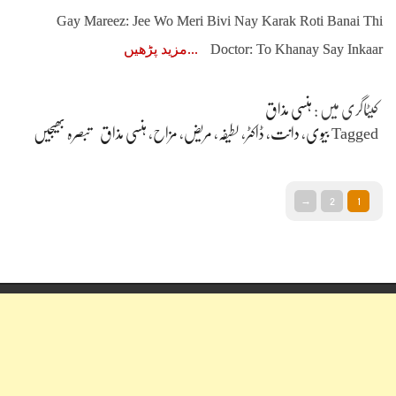
Gay Mareez: Jee Wo Meri Bivi Nay Karak Roti Banai Thi
Doctor: To Khanay Say Inkaar
مزید پڑھیں
کیٹاگری میں :
ہنسی مذاق
Tagged
بیوی
،
دانت
،
ڈاکٹر
،
لطیفہ
،
مریض
،
مزاح
،
ہنسی مذاق
تبصرہ بھیجیں
→
2
1