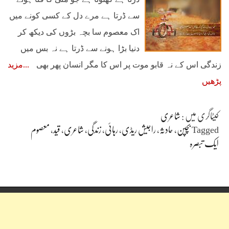
سے ڈرتا ہے​ مرے دل کے کسی کونے میں
اک معصوم سا بچہ بڑوں کی دیکھ کر
دنیا بڑا ہونے سے ڈرتا ہے نہ بس میں
زندگی اس کے نہ قابو موت پر اس کا مگر انسان پھر بھی
مزید
پڑھیں
کیٹاگری میں :
شاعری
Tagged
بچپن
،
حادثہ
،
راجیش ریڈی
،
رہائی
،
زندگی
،
شاعری
،
قید
،
معصوم
ایک تبصرہ