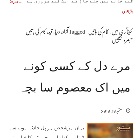
قید خانے میں چلے جاؤ گے.ایک قید ضروری ہے
مزید
پڑھیں
کیٹاگری میں :
کام کی باتیں
Tagged
آزاد
،
دنیا
،
قید
،
کام کی باتیں
تبصرہ بھیجیں
مرے دل کے کسی کونے
میں اک معصوم سا بچہ
ستمبر 18, 2018
یہاں ہرشخص ہر پل حادثہ ہونے سے
ڈرتا ہے کھلونا ہے جو مٹی کا فنا ہونے