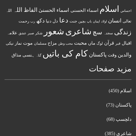
اسلام
اللہ
الفاظ
اسماء الحسنیٰ
اسماء الحسنى
اللہ
احساس
دعا
انسان
دکھ
دل
دنیا
تعالی
جنت
رحمت
اولاد
باپ
بچپن
رب
ایمان
شعور
شاعری
زندگی
سچ
علامہ
سجدہ
شکر
صبر
عشق
قرآن
محبت
اقبال
ماں
مزاح
موت
نماز
نیکی
مسلمان
قبر
لوگ
محب وطن
کام کی باتیں
پاکستان
والدین
وقت
ہنسی مذاق
گناہ
مزید صفحات
اسلام
(450)
پاکستان
(73)
دلچسپ
(68)
شاعری
(385)