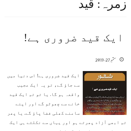
زمرہ: قید
ایک قید ضروری ہے!
ستمبر 27, 2019
ایک قید ضروری ہے! اس دنیا میں
سے جاؤ گے، تو یہ ایک عجیب
واقعہ ہو گا. یا تو تم ایک قید
خانے سے چھوٹو گے اور اپنے
سامنے کھلی فضا پاؤ گے. یا پھر
تم ابھی آزاد پھرتے ہو اور یہاں سے نکلتے ہی ایک