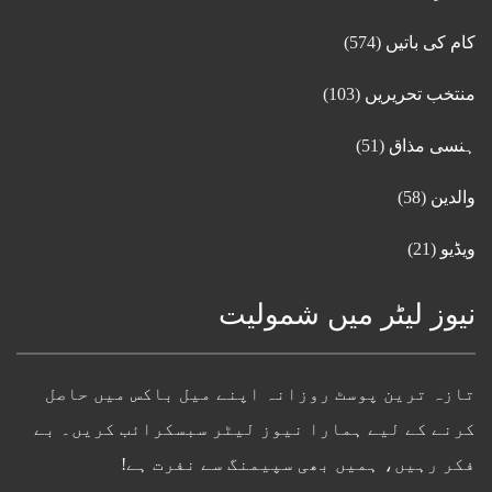
کام کی باتیں
(574)
منتخب تحریریں
(103)
ہنسی مذاق
(51)
والدین
(58)
ویڈیو
(21)
نیوز لیٹر میں شمولیت
تازہ ترین پوسٹ روزانہ اپنے میل باکس میں حاصل
کرنے کے لیے ہمارا نیوز لیٹر سبسکرائب کریں۔ بے
فکر رہیں، ہمیں بھی سپیمنگ سے نفرت ہے!