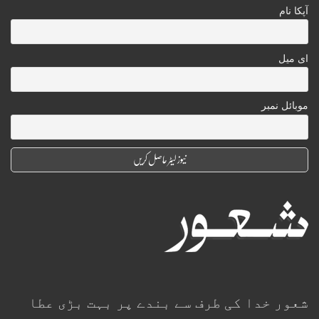
آپکا نام
ای میل
موبائل نمبر
شعور خدا کی طرف سے بندے پر بہت بڑی عطا