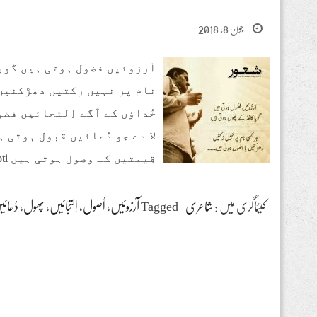
جون 8, 2018
آرزوئیں فضول ہوتی ہیں گویا
نام پر نہیں رکتیں دھڑکنیں 
خُداؤں کے آگے اِلتجائیں فض
لا دے جو دُعائیں قبول ہوتی 
قِیمتیں کب وصول ہوتی ہیں Arzooen Fzool Hoti
کیٹاگری میں :
شاعری
Tagged
آرزوئیں
،
اُصول
،
اِلتجائیں
،
پھول
،
دُعائ