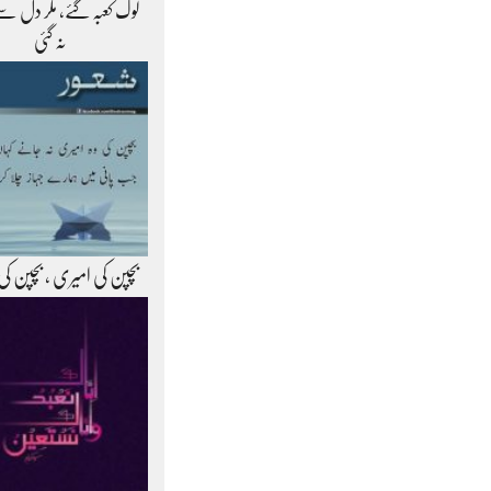
لوگ کعبہ گئے، مگر دل سے
نہ گئی
بچپن کی امیری ، بچپن کی