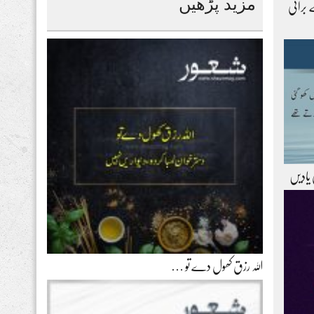
مزید پڑھیں
 برائی
 یادیں
اللہ رزق کھول دے تو …