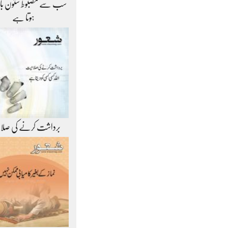
سب سے مضبوط ستون ب
ہوتا ہے
برداشت کرنے کی صلا