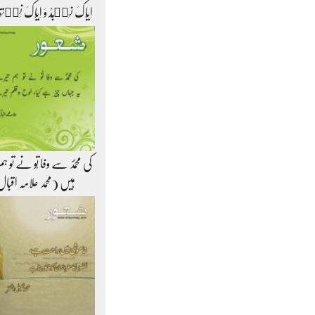
اِیَّاکَ نَعۡبُدُ وَ اِیَّاکَ نَس
کی محمّدؐ سے وفا تُو نے تو 
ہیں (محمد علامہ اقبا