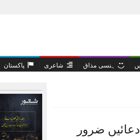
یں
ہنسی مذاق
شاعری
پاکستان
دعائیں ضرور