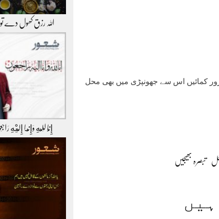
اللہ رزق کھول دے ت
ضرور کمائیں اس سے جھونپڑی میں بھی محل
إِنَّا لِلّهِ وَإِنَّـا إِلَيْهِ رَاج
حل
تبصرہ بھیجیں
ہیں