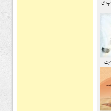
اپ ہی
حیت