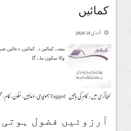
کمائیں
فروری 14, 2020
پیسے کمائیں نہ کمائیں، دعائیں 
والا سکون ملے گا
کیٹاگری میں :
کام کی باتیں
Tagged
جھونپڑی
،
دُعائیں
،
سکون
،
کام
،
م
آرزوئیں فضول ہوتی 