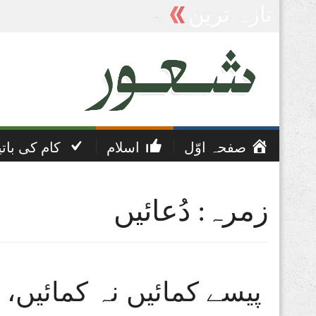
تازہ ترین
پریشانی اور غم کی دعا
صفحہ اوّل
اسلام
کام کی بات
زمرہ: دُعائیں
پیسے کمائیں نہ کمائیں، 