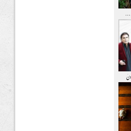
و …
ِعونَ