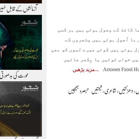
آزمائشوں‌کے قابل نہی
 کاغذ کے پھول ہوتی ہیں ہر کسی
با اُصول ہوتی ہیں پتھروں کے
ول ہوتی ہیں کوئی میرے لبوں کو بھی
ہیں خواب ٹوٹیں یا بِکھر جائیں
مزید پڑھیں
عورت کی بدصورتی
یں
،
دھڑکنیں
،
شاعری
،
قِیمتیں
تبصرہ بھیجیں