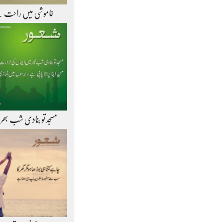
خاموشی میں راحت 
مسجد تو بنادی شب بھر