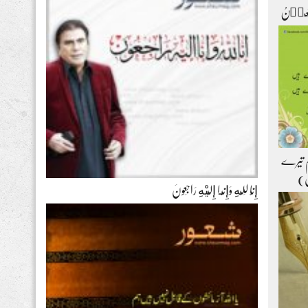
ۡتَعِیۡنُ
ہم تیرے
ل)
إِنَّا لِلّهِ وَإِنَّـا إِلَيْهِ رَاجِعونَ