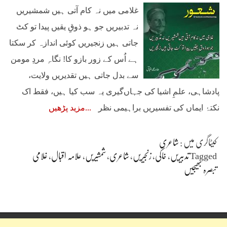
غلامی میں نہ کام آتی ہیں شمشیریں
نہ تدبیریں جو ہو ذوقِ یقیں پیدا تو کٹ
جاتی ہیں زنجیریں کوئی اندازہ کر سکتا
ہے اُس کے زور بازو کا! نگاہِ مردِ مومن
سے بدل جاتی ہیں تقدیریں ولایت،
پادشاہی، علمِ اشیا کی جہاں‌گیری یہ سب کیا ہیں، فقط اک
نکتۂ ایماں کی تفسیریں براہیمی نظر
مزید پڑھیں
کیٹاگری میں :
شاعری
Tagged
تدبیریں
،
خاکی
،
زنجیریں
،
شاعری
،
شمشیریں
،
علامہ اقبال
،
غلامی
تبصرہ بھیجیں