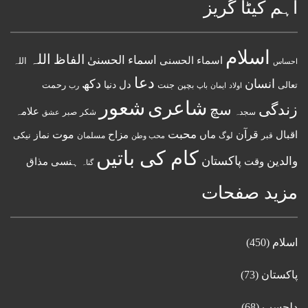
اہم کیٹا گریز
اسلام
اللہ
الفاظ
اسماء الحسنیٰ
اسماء الحسنى
اللہ
احساس
دعا
انسان
دکھ
دل
دنیا
تعالی
جنت
رحمت
اولاد
باپ
بچپن
رب
ایمان
شعور
شاعری
زندگی
سچ
علامہ
سجدہ
شکر
صبر
عشق
قرآن
محبت
اقبال
ماں
مزاح
موت
نماز
نیکی
مسلمان
قبر
لوگ
محب وطن
کام کی باتیں
پاکستان
والدین
وقت
ہنسی مذاق
گناہ
مزید صفحات
اسلام
(450)
پاکستان
(73)
دلچسپ
(68)