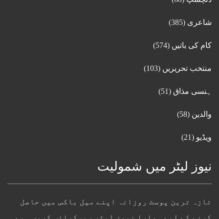
شاعری
(385)
کام کی باتیں
(574)
منتخب تحریریں
(103)
ہنسی مذاق
(51)
والدین
(58)
ویڈیو
(21)
نیوز لیٹر میں شمولیت
تازہ ترین پوسٹ روزانہ اپنے میل باکس میں حاصل
کرنے کے لیے ہمارا نیوز لیٹر سبسکرائب کریں۔ بے