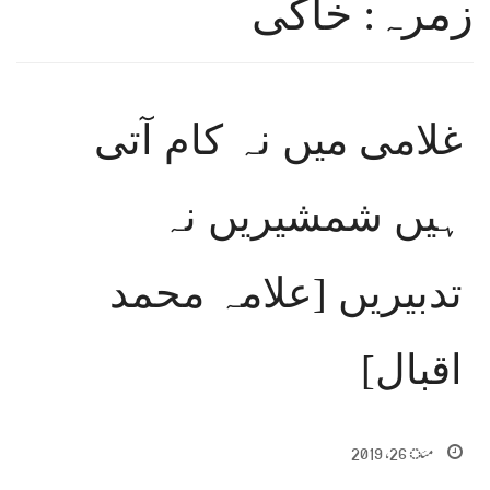
زمرہ: خاکی
غلامی میں نہ کام آتی
ہیں شمشیریں نہ
تدبیریں [علامہ محمد
اقبال]
مئ 26, 2019