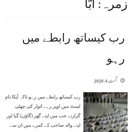
زمرہ: ﺍﺑّﺎ
رب کیساتھ رابطے میں
رہو
اگست 4, 2020
رب کیساتھ رابطے میں رہو تاکہ آپکا نام
لسٹ میں اوپر رہے اتوار کی چھٹی
گزارنے ﺟﺐ ﻣﯿﮟ ﺍﭘﻨﮯ ﮔﮭﺮ (ﮔﺎﺅﮞ) ﮔﯿﺎ ﺍﻭﺭ
ﺍﭘﻨﮯ ﻭﺍﻟﺪ ﺻﺎﺣﺐ ﮐﮯ ﮐﻤﺮﮮ ﻣﯿﮟ ﺍﻥ ﺳﮯ