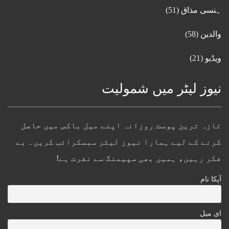
ہنسی مذاق
(51)
والدین
(58)
ویڈیو
(21)
نیوز لیٹر میں شمولیت
تازہ ترین پوسٹ روزانہ اپنے میل باکس میں حاصل
کرنے کے لیے ہمارا نیوز لیٹر سبسکرائب کریں۔ بے
فکر رہیں، ہمیں بھی سپیمنگ سے نفرت ہے!
آپکا نام
ای میل