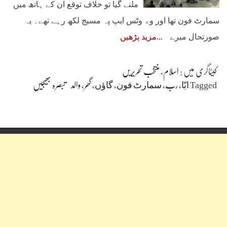
ﻣﻠﻨﮯ ﮔﯿﺎ ﺗﻮ ﺧﻼﻑ ﺗﻮﻗﻊ ﺍﻥ ﮐﮯ ﮨﺎﺗھ ﻣﯿﮟ
ﺳﻤﺎﺭﭦ ﻓﻮﻥ ﺗﮭﺎ ﺍﻭﺭ ﻭﮦ ﻭﭨﺲ ﺍﯾﭗ ﭘﮧ ﻣﺴﯿﺞ ﻟﮑﮫ ﺭﮨﮯ ﺗﮭﮯ۔ ﯾﮧ
ﺻﻮﺭﺗﺤﺎﻝ ﻣﯿﺮﮮ
مزید پڑھیں
کیٹاگری میں :
اسلام
،
منتخب تحریریں
Tagged
ﺍﺑّﺎ
،
رب
،
ﺳﻤﺎﺭﭦ ﻓﻮﻥ
،
ﮔﺎﺅﮞ
،
گھر
،
والد
تبصرہ بھیجیں