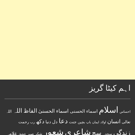
اہم کیٹا گریز
اسلام
اللہ
الفاظ
اسماء الحسنیٰ
اسماء الحسنى
اللہ
احساس
دعا
انسان
دکھ
دل
دنیا
تعالی
جنت
رحمت
اولاد
باپ
بچپن
رب
ایمان
شعور
شاعری
زندگی
سچ
علامہ
سجدہ
شکر
صبر
عشق