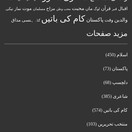
قرآن
محبت
اقبال
ماں
مزاح
موت
نماز
نیکی
مسلمان
قبر
لوگ
محب وطن
کام کی باتیں
پاکستان
والدین
وقت
ہنسی مذاق
گناہ
مزید صفحات
اسلام
(450)
پاکستان
(73)
دلچسپ
(68)
شاعری
(385)
کام کی باتیں
(574)
منتخب تحریریں
(103)