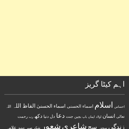
اہم کیٹا گریز
اسلام
اللہ
الفاظ
اسماء الحسنیٰ
اسماء الحسنى
اللہ
احساس
دعا
انسان
دکھ
دل
دنیا
تعالی
جنت
رحمت
اولاد
باپ
بچپن
رب
ایمان
شعور
شاعری
زندگی
سچ
علامہ
سجدہ
شکر
صبر
عشق