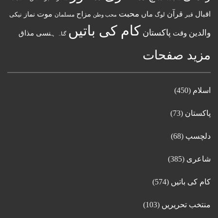
قرآن
محبت
اقبال
ماں
مزاح
موت
نماز
نیکی
مسلمان
قبر
لوگ
محب وطن
کام کی باتیں
پاکستان
والدین
وقت
ہنسی مذاق
گناہ
مزید صفحات
اسلام
(450)
پاکستان
(73)
دلچسپ
(68)
شاعری
(385)
کام کی باتیں
(574)
منتخب تحریریں
(103)