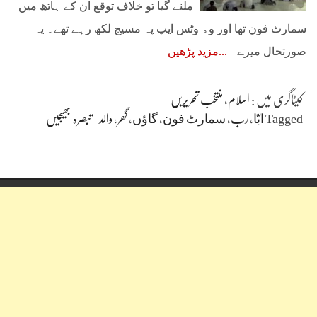
ﻣﻠﻨﮯ ﮔﯿﺎ ﺗﻮ ﺧﻼﻑ ﺗﻮﻗﻊ ﺍﻥ ﮐﮯ ﮨﺎﺗھ ﻣﯿﮟ
ﺳﻤﺎﺭﭦ ﻓﻮﻥ ﺗﮭﺎ ﺍﻭﺭ ﻭﮦ ﻭﭨﺲ ﺍﯾﭗ ﭘﮧ ﻣﺴﯿﺞ ﻟﮑﮫ ﺭﮨﮯ ﺗﮭﮯ۔ ﯾﮧ
ﺻﻮﺭﺗﺤﺎﻝ ﻣﯿﺮﮮ
مزید پڑھیں
کیٹاگری میں :
اسلام
،
منتخب تحریریں
Tagged
ﺍﺑّﺎ
،
رب
،
ﺳﻤﺎﺭﭦ ﻓﻮﻥ
،
ﮔﺎﺅﮞ
،
گھر
،
والد
تبصرہ بھیجیں