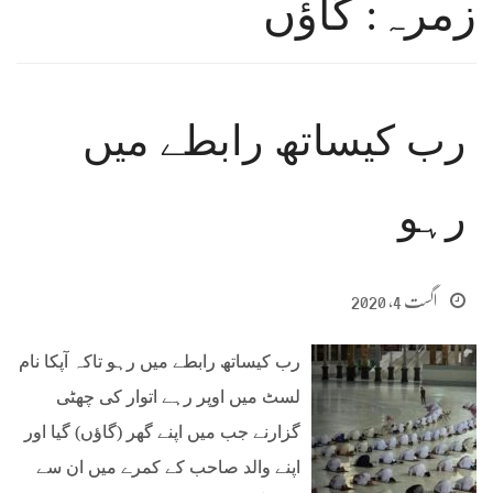
زمرہ: ﮔﺎﺅﮞ
رب کیساتھ رابطے میں
رہو
اگست 4, 2020
رب کیساتھ رابطے میں رہو تاکہ آپکا نام
لسٹ میں اوپر رہے اتوار کی چھٹی
گزارنے ﺟﺐ ﻣﯿﮟ ﺍﭘﻨﮯ ﮔﮭﺮ (ﮔﺎﺅﮞ) ﮔﯿﺎ ﺍﻭﺭ
ﺍﭘﻨﮯ ﻭﺍﻟﺪ ﺻﺎﺣﺐ ﮐﮯ ﮐﻤﺮﮮ ﻣﯿﮟ ﺍﻥ ﺳﮯ