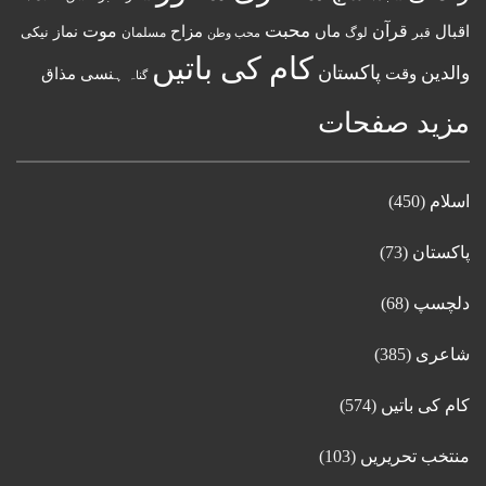
قرآن
محبت
اقبال
ماں
مزاح
موت
نماز
نیکی
مسلمان
قبر
لوگ
محب وطن
کام کی باتیں
پاکستان
والدین
وقت
ہنسی مذاق
گناہ
مزید صفحات
اسلام
(450)
پاکستان
(73)
دلچسپ
(68)
شاعری
(385)
کام کی باتیں
(574)
منتخب تحریریں
(103)