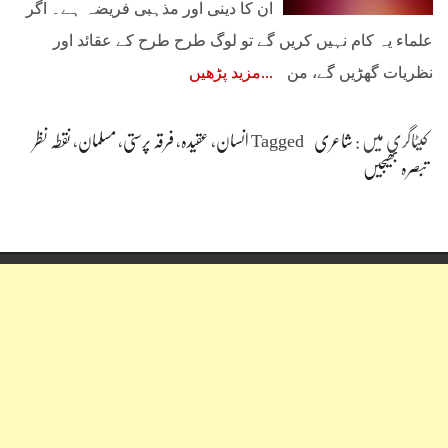
ان کا دینی اور مذہبی فریضہ ہے۔ اگر
علماء یہ کام نہیں کریں گے تو لوگ طرح طرح کے عقائد اور
نظریات گھڑیں گے، من
مزید پڑھیں
کیٹاگری میں :
شاعری
Tagged
انسان
،
عقیدہ
،
فرقہ پرستی
،
مسلمان
،
نقطہ نظر
تبصرہ بھیجیں