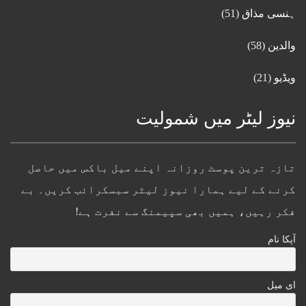
ہنسی مذاق
(51)
والدین
(58)
ویڈیو
(21)
نیوز لیٹر میں شمولیت
تازہ ترین پوسٹ روزانہ اپنے میل باکس میں حاصل
کرنے کے لیے ہمارا نیوز لیٹر سبسکرائب کریں۔ بے
فکر رہیں، ہمیں بھی سپیمنگ سے نفرت ہے!
آپکا نام
ای میل