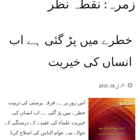
زمرہ: نقطہ نظر
خطرے میں پڑ گئی ہے اب
انساں کی خیریت
جنوری 30, 2019
اس زور پر ہے فرقہ پرستی کی تربیت
خطرے میں پڑ گئی ہے اب انساں کی
خیریت علماء کی عقیدے کے درستگی کے
حوالے سے عوام الناس کی اصلاح کرنا