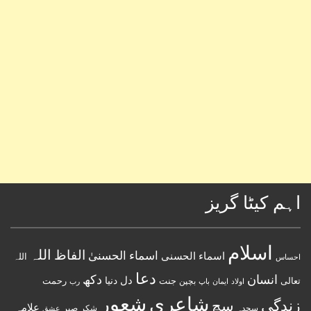
اہم کیٹا گریز
اسلام
اللہ
الفاظ
اسماء الحسنیٰ
اسماء الحسنى
اللہ
احساس
دعا
انسان
دکھ
دل
دنیا
تعالی
جنت
رحمت
اولاد
باپ
بچپن
رب
ایمان
شعور
شاعری
زندگی
سچ
علامہ
سجدہ
شکر
صبر
عشق