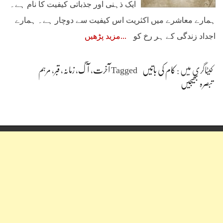
ایک ذہنی اور جذباتی کیفیت کا نام ہے۔
ہمارے معاشرے میں اکثریت اس کیفیت سے دوچار ہے۔ ہمارے
اجداد زندگی کے ہر رخ کو
مزید پڑھیں
کیٹاگری میں :
کام کی باتیں
Tagged
آخرت
،
آگ
،
زمانہ
،
قبر
،
مرہم
تبصرہ بھیجیں