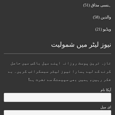
ہنسی مذاق
(51)
والدین
(58)
ویڈیو
(21)
نیوز لیٹر میں شمولیت
تازہ ترین پوسٹ روزانہ اپنے میل باکس میں حاصل
کرنے کے لیے ہمارا نیوز لیٹر سبسکرائب کریں۔ بے
فکر رہیں، ہمیں بھی سپیمنگ سے نفرت ہے!
آپکا نام
ای میل