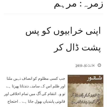
زمرہ: مرہم
اپنی خرابیوں کو پس
پشت ڈال کر
جولائ 16, 2019
جب کسی مظلوم کو انصاف نہیں ملتا
اور ظلم اس کے سامنے دندناتا پھرتا ہے
تو وہ انتقام کی آگ میں تمام اخلاقی اور
قانونی پابندیاں بھول جاتا ہے ۔ احتجاج