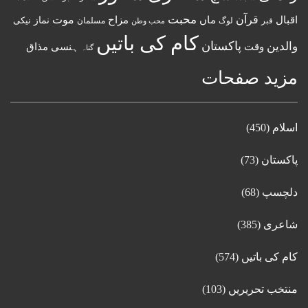
قرآن
محبت
اقبال
ماں
مزاح
موت
نماز
نیکی
مسلمان
قبر
لوگ
محب وطن
کام کی باتیں
پاکستان
والدین
وقت
ہنسی مذاق
گناہ
مزید صفحات
اسلام
(450)
پاکستان
(73)
دلچسپ
(68)
شاعری
(385)
کام کی باتیں
(574)
منتخب تحریریں
(103)