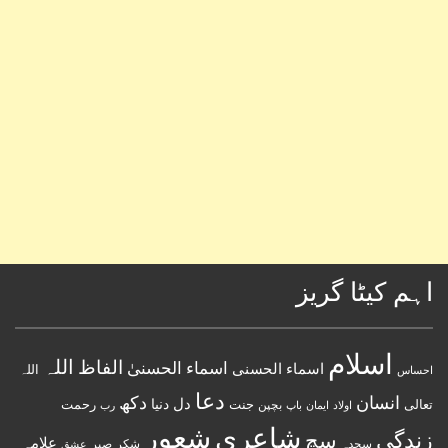
اہم کیٹا گریز
اسلام
اللہ
الفاظ
اسماء الحسنیٰ
اسماء الحسنى
اللہ
احساس
دعا
انسان
دکھ
دل
دنیا
تعالی
جنت
رحمت
اولاد
باپ
بچپن
رب
ایمان
شعور
شاعری
زندگی
سچ
علامہ
سجدہ
شکر
صبر
عشق