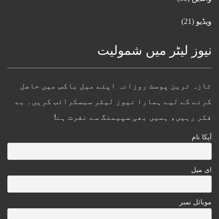
ویڈیو
(21)
نیوز لیٹر میں شمولیت
تازہ ترین پوسٹ روزانہ اپنے میل باکس میں حاصل
کرنے کے لیے ہمارا نیوز لیٹر سبسکرائب کریں۔ بے
فکر رہیں، ہمیں بھی سپیمنگ سے نفرت ہے!
آپکا نام
ای میل
موبائل نمبر