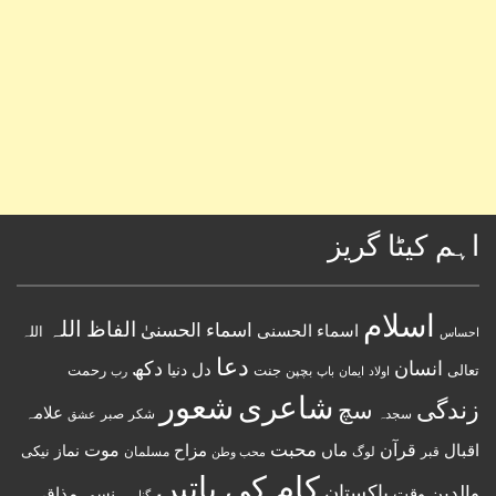
اہم کیٹا گریز
اسلام
اللہ
الفاظ
اسماء الحسنیٰ
اسماء الحسنى
اللہ
احساس
دعا
انسان
دکھ
دل
دنیا
تعالی
جنت
رحمت
اولاد
باپ
بچپن
رب
ایمان
شعور
شاعری
زندگی
سچ
علامہ
سجدہ
شکر
صبر
عشق
قرآن
محبت
اقبال
ماں
مزاح
موت
نماز
نیکی
مسلمان
قبر
لوگ
محب وطن
کام کی باتیں
پاکستان
والدین
وقت
ہنسی مذاق
گناہ