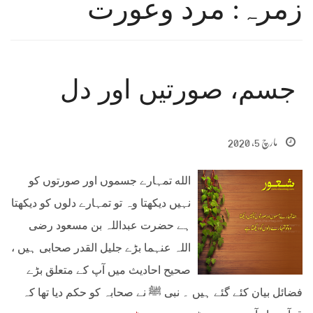
زمرہ: مرد وعورت
جسم، صورتیں اور دل
مارچ 5, 2020
الله تمہارے جسموں اور صورتوں کو
نہیں دیکھتا وہ تو تمہارے دلوں کو دیکھتا
ہے حضرت عبداللہ بن مسعود رضی
اللہ عنہما بڑے جلیل القدر صحابی ہیں ،
صحیح احادیث میں آپ کے متعلق بڑے
فضائل بیان کئے گئے ہیں ۔ نبی ﷺ نے صحابہ کو حکم دیا تھا کہ