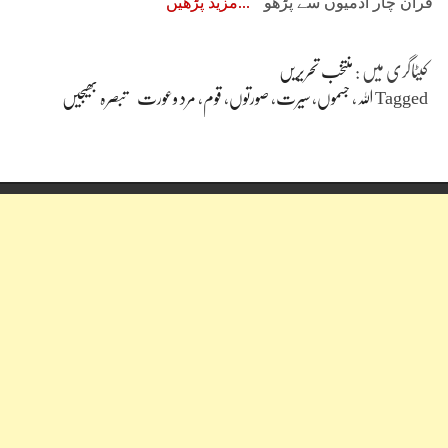
قرآن چار آدمیوں سے پڑھو
مزید پڑھیں
کیٹاگری میں :
منتخب تحریریں
Tagged
اللہ
،
جسموں
،
سیرت
،
صورتوں
،
قوم
،
مرد وعورت
تبصرہ بھیجیں