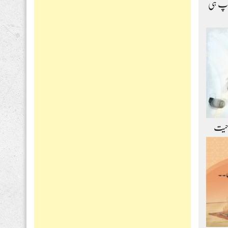
اپ ہی
حیت