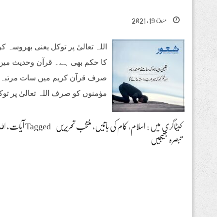
مئ 19, 2021
اللہ تعالیٰ پر توکل یعنی بھروسہ کرن
کا حکم بھی ہے۔ قرآن وحدیث میں تو
صرف قرآن کریم میں سات مرتبہ ’’وَعَلَی ال
مؤمنوں کو صرف اللہ تعالیٰ پر تو
کیٹاگری میں :
اسلام
،
کام کی باتیں
،
منتخب تحریریں
Tagged
آیات
،
الل
تبصرہ بھیجیں