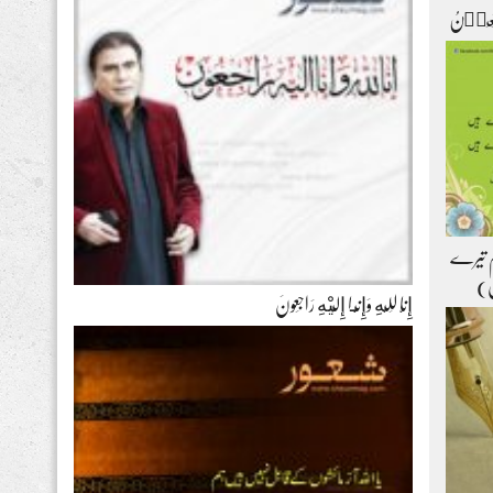
ۡتَعِیۡنُ
ہم تیرے
ل)
إِنَّا لِلّهِ وَإِنَّـا إِلَيْهِ رَاجِعونَ