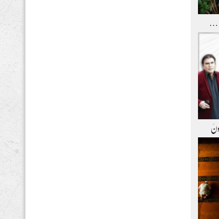
و …
ِعونَ