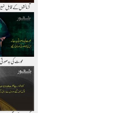
آزمائشوں‌کے قابل نہی
عورت کی بدصورتی