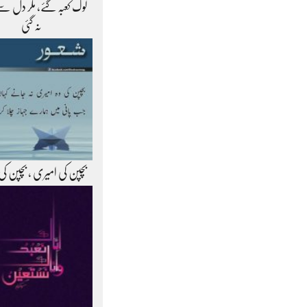
لوگ کعبہ گئے، مگر دل سے
نہ گئی
بچپن کی امیری ، بچپن کی