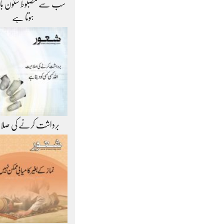
سب سے مضبوط ستون ب
ہوتا ہے
برداشت کرنے کی صلا