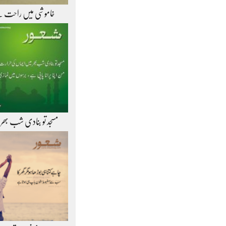
خاموشی میں راحت 
مسجد تو بنادی شب بھر