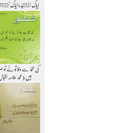
اِیَّاکَ نَعۡبُدُ وَ اِیَّاکَ نَس
کی محمّدؐ سے وفا تُو نے تو 
ہیں (محمد علامہ اقبا