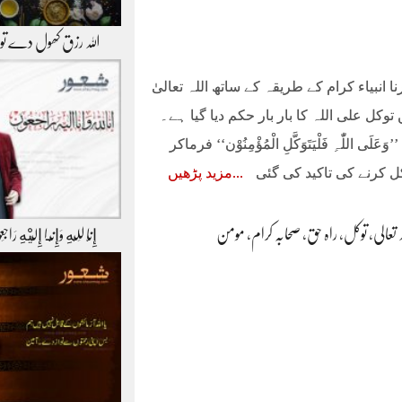
اللہ رزق کھول دے ت
ا انبیاء کرام کے طریقہ کے ساتھ اللہ تعالیٰ
کل علی اللہ کا بار بار حکم دیا گیا ہے۔
لّٰہِ فَلْيَتَوَکَّلِ الْمُؤْمِنُوْن‘‘ فرماکر
کل کرنے کی تاکید کی گئی
مزید پڑھیں
ہ تعالی
،
توکل
،
راہ حق
،
صحابہ کرام
،
مومن
إِنَّا لِلّهِ وَإِنَّـا إِلَيْهِ رَاج