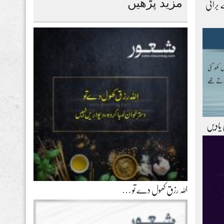
مزید پڑھیں
 برائی
 یادیں
اللہ رزق کھول دے تو …