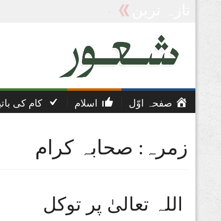
تازہ ترین
پریشانی اور غم کی دعا
صفحہ اوّل
اسلام
کام کی بات
زمرہ: صحابہ کرام
اللہ تعالیٰ پر توکل