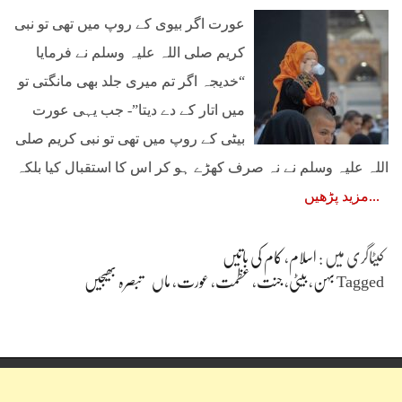
عورت اگر بیوی کے روپ میں تھی تو نبی
کریم صلی اللہ علیہ وسلم نے فرمایا
“خدیجہ اگر تم میری جلد بھی مانگتی تو
میں اتار کے دے دیتا”- جب یہی عورت
بیٹی کے روپ میں تھی تو نبی کریم صلی
اللہ علیہ وسلم نے نہ صرف کھڑے ہو کر اس کا استقبال کیا بلکہ
مزید پڑھیں
کیٹاگری میں :
اسلام
،
کام کی باتیں
Tagged
بہن
،
بیٹی
،
جنت
،
عظمت
،
عورت
،
ماں
تبصرہ بھیجیں