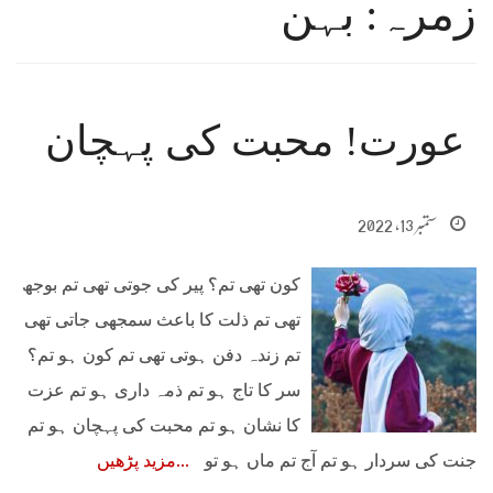
زمرہ: بہن
عورت! محبت کی پہچان
ستمبر 13, 2022
کون تھی تم؟ پیر کی جوتی تھی تم بوجھ
تھی تم ذلت کا باعث سمجھی جاتی تھی
تم زندہ دفن ہوتی تھی تم کون ہو تم؟
سر کا تاج ہو تم ذمہ داری ہو تم عزت
کا نشان ہو تم محبت کی پہچان ہو تم
جنت کی سردار ہو تم آج تم ماں ہو تو
مزید پڑھیں