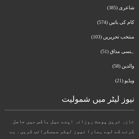
شاعری
(385)
کام کی باتیں
(574)
منتخب تحریریں
(103)
ہنسی مذاق
(51)
والدین
(58)
ویڈیو
(21)
نیوز لیٹر میں شمولیت
تازہ ترین پوسٹ روزانہ اپنے میل باکس میں حاصل
کرنے کے لیے ہمارا نیوز لیٹر سبسکرائب کریں۔ بے