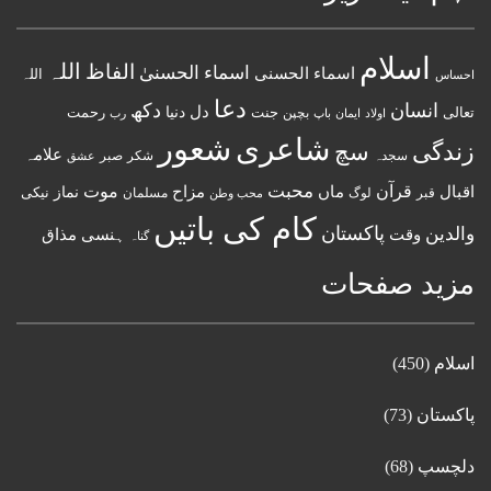
اسلام
اللہ
الفاظ
اسماء الحسنیٰ
اسماء الحسنى
اللہ
احساس
دعا
انسان
دکھ
دل
دنیا
تعالی
جنت
رحمت
اولاد
باپ
بچپن
رب
ایمان
شعور
شاعری
زندگی
سچ
علامہ
سجدہ
شکر
صبر
عشق
قرآن
محبت
اقبال
ماں
مزاح
موت
نماز
نیکی
مسلمان
قبر
لوگ
محب وطن
کام کی باتیں
پاکستان
والدین
وقت
ہنسی مذاق
گناہ
مزید صفحات
اسلام
(450)
پاکستان
(73)
دلچسپ
(68)