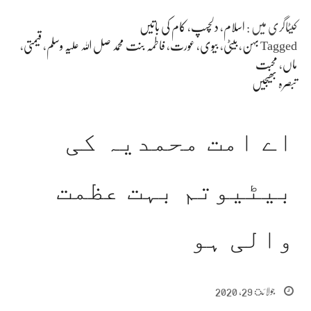
کیٹاگری میں :
اسلام
،
دلچسپ
،
کام کی باتیں
Tagged
بہن
،
بیٹی
،
بیوی
،
عورت
،
فاطمہ بنت محمد صل اللہ علیہ وسلم
،
قیمتی
،
ماں
،
محبت
تبصرہ بھیجیں
اے امت محمدیہ کی
بیٹیوتم بہت عظمت
والی ہو
جولائ 29, 2020