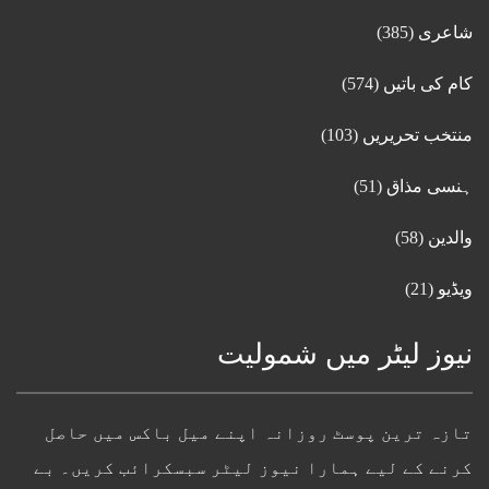
شاعری
(385)
کام کی باتیں
(574)
منتخب تحریریں
(103)
ہنسی مذاق
(51)
والدین
(58)
ویڈیو
(21)
نیوز لیٹر میں شمولیت
تازہ ترین پوسٹ روزانہ اپنے میل باکس میں حاصل
کرنے کے لیے ہمارا نیوز لیٹر سبسکرائب کریں۔ بے