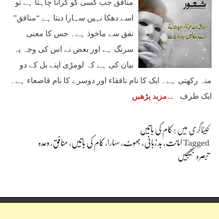
منافق جب کسی کو گرانا چاہتا ہے تو
اسے دھکا نہیں سہارا دیتا ہے “منافق”
نفق سے ماخوذ ہے۔ جس کا معنی
سرنگ ہے اور بعض نے اس کی وجہ یہ
بیان کی ہے کہ لومڑی اپنے بل کے دو
منہ رکھتی ہے۔ ایک کا نام نافقاء اور دوسرے کا نام قاصعاء ہے۔
ایک طرف
مزید پڑھیں
کیٹاگری میں :
کام کی باتیں
Tagged
امانت
،
بد زبانی
،
جھوٹ
،
سہارا
،
کام کی باتیں
،
منافق
،
وعدہ
تبصرہ بھیجیں