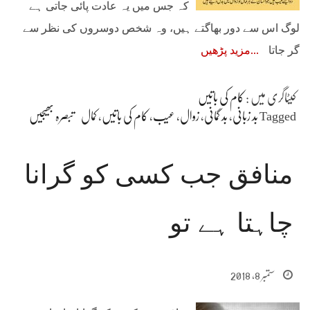
کہ جس میں یہ عادت پائی جاتی ہے
لوگ اس سے دور بھاگتے ہیں، وہ شخص دوسروں کی نظر سے
گر جاتا
مزید پڑھیں
کیٹاگری میں :
کام کی باتیں
Tagged
بد زبانی
،
بد گمانی
،
زوال
،
عیب
،
کام کی باتیں
،
کمال
تبصرہ بھیجیں
منافق جب کسی کو گرانا
چاہتا ہے تو
ستمبر 8, 2018