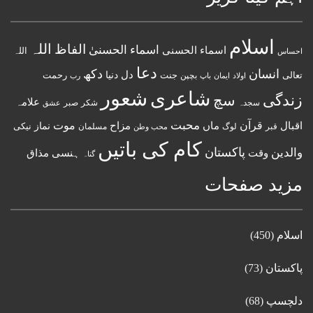
اسلام
اللہ
الفاظ
اسماء الحسنیٰ
اسماء الحسنى
اللہ
احساس
دعا
انسان
دکھ
دل
دنیا
تعالی
جنت
رحمت
اولاد
باپ
بچپن
رب
ایمان
شعور
شاعری
زندگی
سچ
علامہ
سجدہ
شکر
صبر
عشق
قرآن
محبت
اقبال
ماں
مزاح
موت
نماز
نیکی
مسلمان
قبر
لوگ
محب وطن
کام کی باتیں
پاکستان
والدین
وقت
ہنسی مذاق
گناہ
مزید صفحات
اسلام
(450)
پاکستان
(73)
دلچسپ
(68)