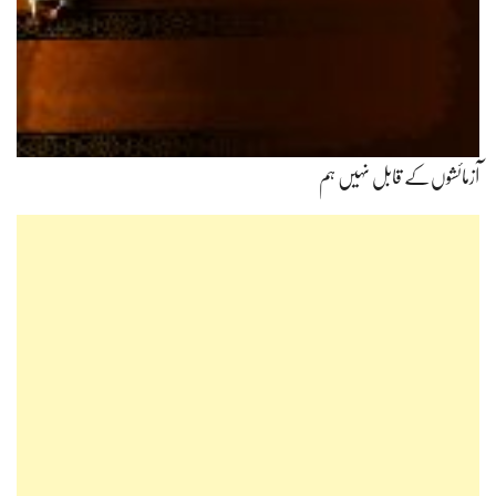
آزمائشوں‌کے قابل نہیں ہم