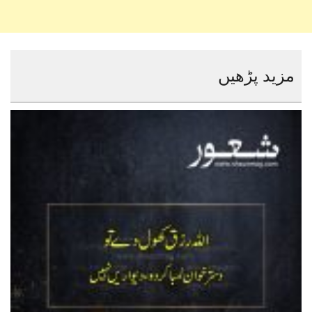
مزید پڑھیں