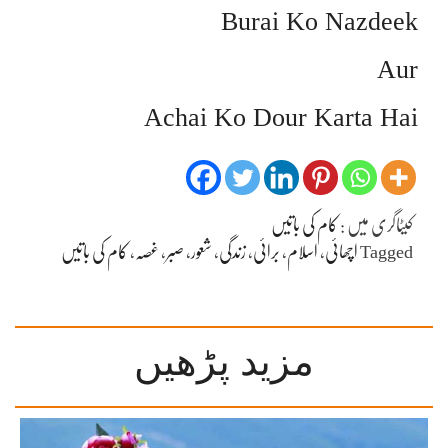
Burai Ko Nazdeek
Aur
Achai Ko Dour Karta Hai
کیٹاگری میں :
کام کی باتیں
Tagged
اچھائی
،
اسلام
،
برائی
،
زندگی
،
شعور
،
صبر
،
غصہ
،
کام کی باتیں
مزید پڑھیں