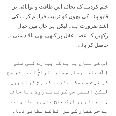
ختم کردینے کے بجائے اس طاقت و توانائی پر
قابو پانے کی بچوں کو تربیت فراہم کرنے کی
اشد ضرورت ہے۔ لیکن ہر حال میں خیال
رکھیں کہ غصہ عقل پر کبھی بھی بالا دستی نہ
حاصل کر پائے۔
اس کی مثال یہ ہے کہ پیارے نبی صلی
اﷲ علیہ وسلم صحابہ کرامؓ کے ساتھ حج
کی نیت سے مکہ مکرمہ کا رخ کرتے ہیں
لیکن انہیں حج کرنے سے روک دیا جاتا
ہے۔یہاں پر ایک صلح حدیبیہ طے پاتا
ہے جو کفار کی شرائط کے مطابق تھا۔