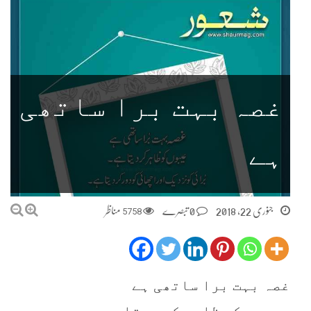
غصہ بہت برا ساتھی
ہے
جنوری 22, 2018
0 تبصرے
5758
مناظر
غصہ بہت برا ساتھی ہے
عیبوں کو ظاہر کر دیتا ہے