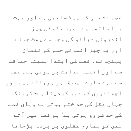
غصہ دشمنی کا پہلا ساتھی ہے اور بہت
برا ساتھی ہے۔ جیسے کوئی چیز
اندرونی دبائو کی وجہ سے پھٹ جائے۔
اور یہ چیز انسانی جسم کو نقصان
پہنچائے۔ غصے کی ابتدا ہمیشہ حماقت
سے اور انتہا ندامت پر ہوتی ہے۔ غصہ
سے بہت سارے عیب ظاہر ہوجاتے ہیں اور
اچھائیوں کو دور کردیتا ہے- کیونکہ
جہاں عقل کی حد ختم ہوتی ہے وہاں غصے
کی حد شروع ہوتی ہے‘ ہم غصہ میں آتے
ہیں تو ہماری عقلوں پر پردہ پڑجاتا