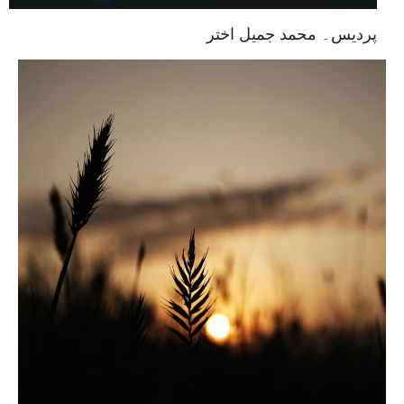
پردیس۔ محمد جمیل اختر