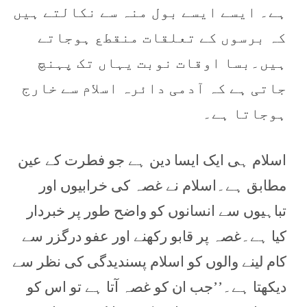
ہے۔ ایسے ایسے بول منہ سے نکالتے ہیں
کہ برسوں کے تعلقات منقطع ہوجاتے
ہیں۔بسا اوقات نوبت یہاں تک پہنچ
جاتی ہے کہ آدمی دائرہ اسلام سے خارج
ہوجاتا ہے۔
اسلام ہی ایک ایسا دین ہے جو فطرت کے عین
مطابق ہے۔اسلام نے غصہ کی خرابیوں اور
تباہیوں سے انسانوں کو واضح طور پر خبردار
کیا ہے۔غصہ پر قابو رکھنے اور عفو درگزر سے
کام لینے والوں کو اسلام پسندیدگی کی نظر سے
دیکھتا ہے۔’’جب ان کو غصہ آتا ہے تو اس کو