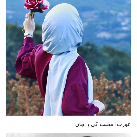
عورت! محبت کی پہچان