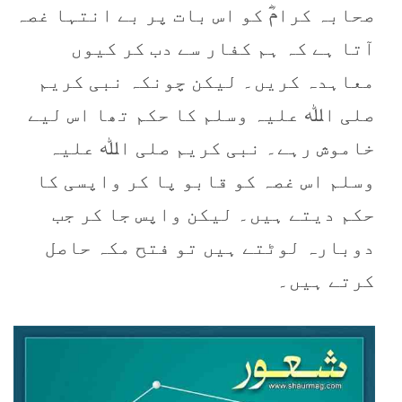
صحابہ کرامؓ کو اس بات پر بے انتہا غصہ
آتا ہے کہ ہم کفار سے دب کر کیوں
معاہدہ کریں۔ لیکن چونکہ نبی کریم
صلی اﷲ علیہ وسلم کا حکم تھا اس لیے
خاموش رہے۔ نبی کریم صلی اﷲ علیہ
وسلم اس غصہ کو قابو پا کر واپسی کا
حکم دیتے ہیں۔ لیکن واپس جا کر جب
دوبارہ لوٹتے ہیں تو فتح مکہ حاصل
کرتے ہیں۔