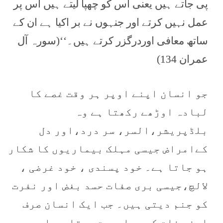
پی جاتے ہیں یعنی اس کو چھپا لیتے ہیں اس پر
عمل نہیں کرتے اور جنہوں نے بر اکیا ہے ان کے
ساتھ معافی اوردرگزر کرتے ہیں۔‘‘(سورہ آل
عمران 134)
جو انسان اپنے اوپر ہر وقت غصے کا
لبادہ اوڑھے رکھتا ہے وہ
بلڈپریشر،السر، سر درد،اور دل
کےامراض جیسی مہلک بیماریوں کا شکار
ہو جاتا ہے۔ خود پسندی ، خود غرضی ،
لالچ،جیسی بری صفات حسد بغض اور نفرت
کو جنم دیتی ہیں۔ جب ایک انسان صرف
اپنی ذات کوہی اہمیت دیتا ہے اور