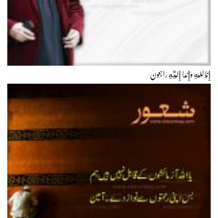
إِنَّا لِلّهِ وَإِنَّـا إِلَيْهِ رَاجِعونَ