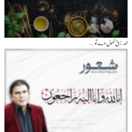
اللہ رزق کھول دے تو …