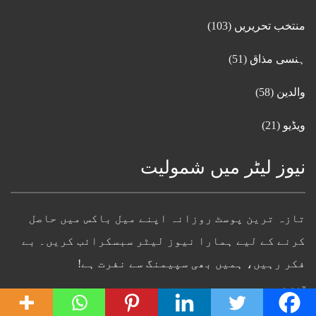
منتخب تحریریں
(103)
ہنسی مذاق
(51)
والدین
(58)
ویڈیو
(21)
نیوز لیٹر میں شمولیت
تازہ ترین پوسٹ روزانہ اپنے میل باکس میں حاصل
کرنے کے لیے ہمارا نیوز لیٹر سبسکرائب کریں۔ بے
فکر رہیں، ہمیں بھی سپیمنگ سے نفرت ہے!
آپکا نام