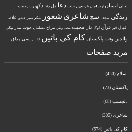
دعا
انسان
دکھ
دل
دنیا
تعالی
جنت
رحمت
اولاد
باپ
بچپن
رب
ایمان
شعور
شاعری
زندگی
سچ
علامہ
سجدہ
شکر
صبر
عشق
قرآن
محبت
اقبال
ماں
مزاح
موت
نماز
نیکی
مسلمان
قبر
لوگ
محب وطن
کام کی باتیں
پاکستان
والدین
وقت
ہنسی مذاق
گناہ
مزید صفحات
اسلام
(450)
پاکستان
(73)
دلچسپ
(68)
شاعری
(385)
کام کی باتیں
(574)