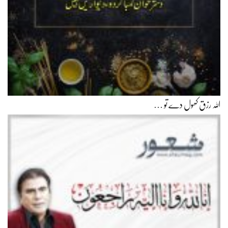
اللہ رزق کھول دے تو …