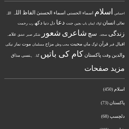
اسلام
اللہ
الفاظ
اسماء الحسنیٰ
اسماء الحسنى
اللہ
احساس
دعا
انسان
دکھ
دل
دنیا
تعالی
جنت
رحمت
اولاد
باپ
بچپن
رب
ایمان
شعور
شاعری
زندگی
سچ
علامہ
سجدہ
شکر
صبر
عشق
قرآن
محبت
اقبال
ماں
مزاح
موت
نماز
نیکی
مسلمان
قبر
لوگ
محب وطن
کام کی باتیں
پاکستان
والدین
وقت
ہنسی مذاق
گناہ
مزید صفحات
اسلام
(450)
پاکستان
(73)
دلچسپ
(68)