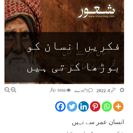
فکریں انسان کو
بوڑھا کرتی ہیں
ستمبر 4, 2022
1 تبصرے
5956
مناظر
انسان عمر سے نہیں
فکر سے بوڑھا ہوتا ہے۔۔