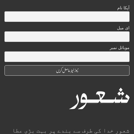
آپکا نام
ای میل
موبائل نمبر
شعور خدا کی طرف سے بندے پر بہت بڑی عطا