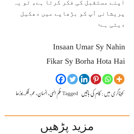
اپنے مستقبل کی فکر کرتا ہے، تو یہ
پریشانی آپ کو بڑھاپے میں دھکیل
دیتی ہے-
Insaan Umar Sy Nahin
Fikar Sy Borha Hota Hai
کیٹاگری میں :
کام کی باتیں
Tagged
حکم الٰہی، انسان، عمر، فکر، بوڑھا
مزید پڑھیں