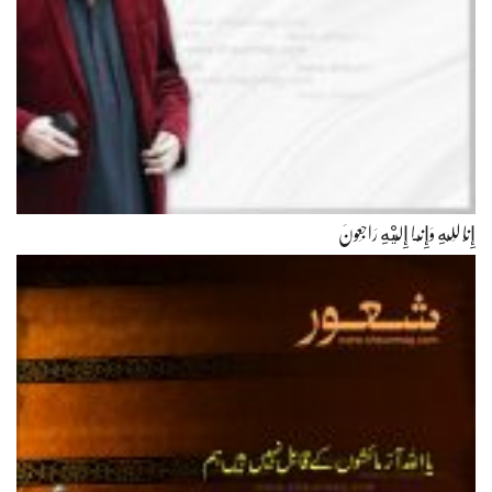
إِنَّا لِلّهِ وَإِنَّـا إِلَيْهِ رَاجِعونَ