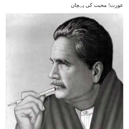
عورت! محبت کی پہچان