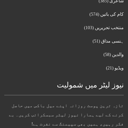
شاعری
(385)
کام کی باتیں
(574)
منتخب تحریریں
(103)
ہنسی مذاق
(51)
والدین
(58)
ویڈیو
(21)
نیوز لیٹر میں شمولیت
تازہ ترین پوسٹ روزانہ اپنے میل باکس میں حاصل
کرنے کے لیے ہمارا نیوز لیٹر سبسکرائب کریں۔ بے
فکر رہیں، ہمیں بھی سپیمنگ سے نفرت ہے!