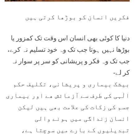
فکریں انسان کو بوڑھا کرتی ہیں
دنیا کا کوئی بھی انسان اس وقت تک کمزور یا
بوڑھا نہیں ہوتا جب تک وہ خود تسلیم نہ کرے،
جب تک وہ فکر و پریشانی کو سر پر سوار نہ
کر لے-
بیشک بیماری و پریشانی، تکلیف حکم
الٰہی کی طرف سے آزمائش ھے اور بیماری
جسم کی زکات کی علامت بھی ہیں لیکن
انسان زنداگی میں ہونے والی
تبدیلیوں کے بارے میں سوچتا ہے،