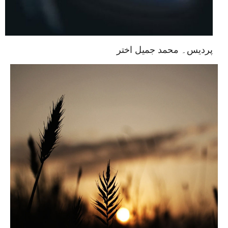
پردیس۔ محمد جمیل اختر