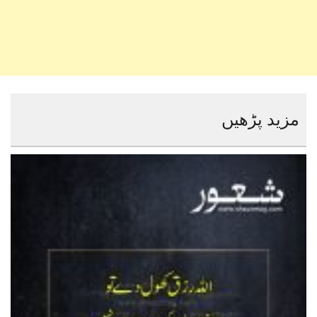
مزید پڑھیں