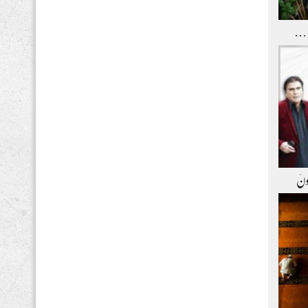
و …
ِعونَ