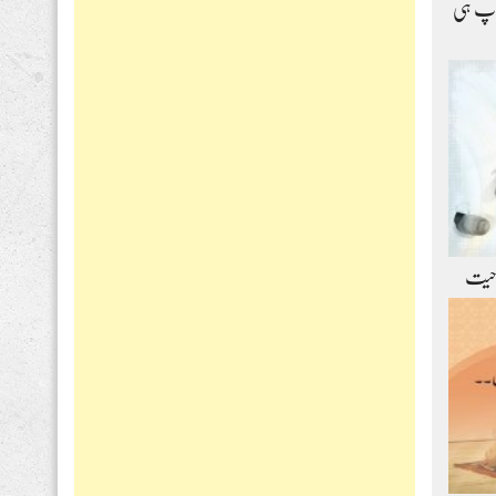
اپ ہی
حیت