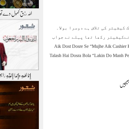
اللہ رزق کھول دے ت
کیشیئر کی تلاش ہے دوسرا بولا۔
نےکیشیئر رکھا تھا پہلے نے جواب
 اسی کی ہی تو تلاش ہے- ”Aik Dost Dosre Se “Mujhe Aik Cashier Ki
Talash Hai Dosra Bola “Lakin Do Manh P
إِنَّا لِلّهِ وَإِنَّـا إِلَيْهِ رَاج
بھیجیں