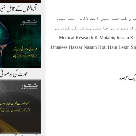
آزمائشوں‌کے قابل نہی
ن کے جسم میں ایک لاکھ انتالیس
ف بیوی ہی جانتی ہے کہ کب کون سی
Medical Research K Mutabiq Insaan K Jisam 
Untalees Hazaar Nasain Hoti Hain Lekin Si
عورت کی بدصورتی
یک تبصرہ