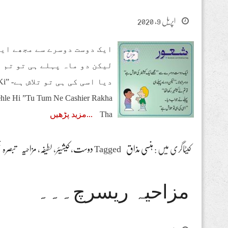
اپریل 9, 2020
ایک دوست دوسرے سے مجھے ایک 
لیکن دو ماہ پہلے ہی تو تم 
دیا
ehle Hi ”Tu Tum Ne Cashier Rakha
Tha
مزید پڑھیں
کیٹاگری میں :
ہنسی مذاق
Tagged
دوست
،
کیشیئر
،
لطیفہ
،
مزاحیہ
تبصرہ 
مزاحیہ ریسرچ۔۔۔