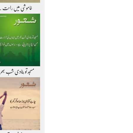
خاموشی میں راحت 
مسجد تو بنادی شب بھر