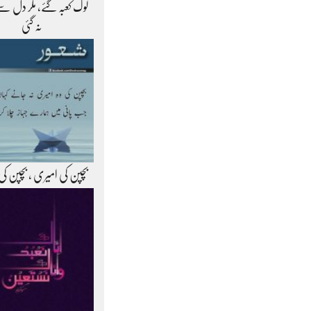
لوگ کعبہ گئے، مگر دل سے
نہ گئی
بچپن کی امیری ، بچپن کی