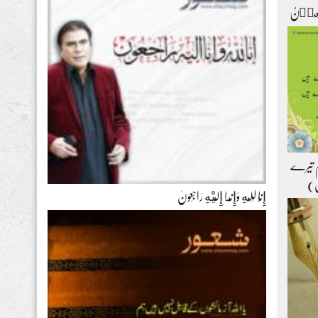
ۡتَعِیۡنُ
ہم تیرے
ل)
إِنَّا لِلّهِ وَإِنَّـا إِلَيْهِ رَاجِعونَ