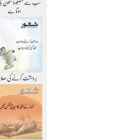
سب سے مضبوط ستون ب
ہوتا ہے
برداشت کرنے کی صلا