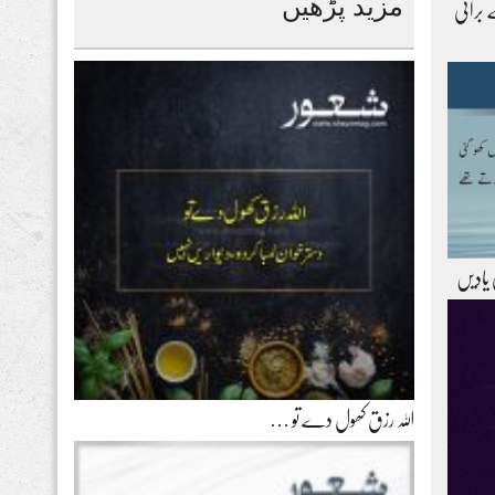
مزید پڑھیں
 برائی
 یادیں
اللہ رزق کھول دے تو …