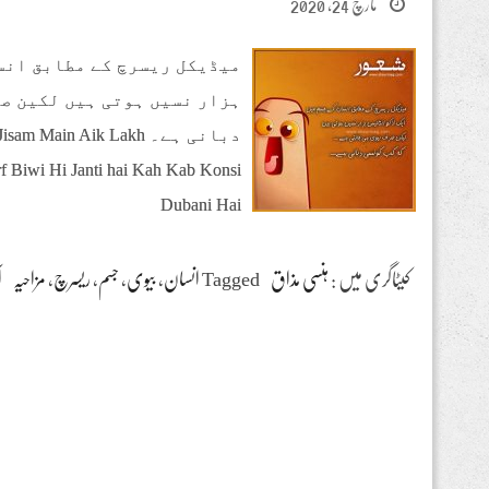
مارچ 24, 2020
میڈیکل ریسرچ کے مطابق انسا
ہزار نسیں ہوتی ہیں لکین صر
دبانی ہے۔ Main Aik Lakh
rf Biwi Hi Janti hai Kah Kab Konsi
Dubani Hai
کیٹاگری میں :
ہنسی مذاق
Tagged
انسان
،
بیوی
،
جسم
،
ریسرچ
،
مزاحیہ
ا