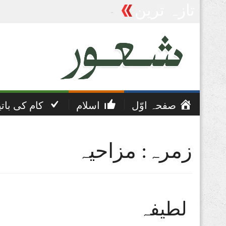
تازہ ترین
پریشانی اور غم کی دعا
صفحہ اوّل
اسلام
کام کی بات
زمرہ: مزاحیہ
لطیفہ