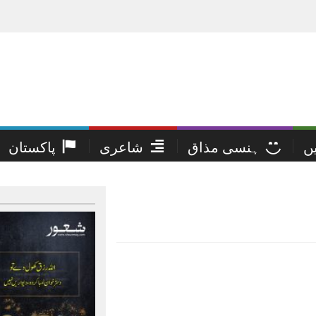
یں
ہنسی مذاق
شاعری
پاکستان