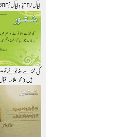
اِیَّاکَ نَعۡبُدُ وَ اِیَّاکَ نَس
کی محمّدؐ سے وفا تُو نے تو 
ہیں (محمد علامہ اقبا