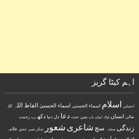
اہم کیٹا گریز
اسلام
اللہ
الفاظ
اسماء الحسنیٰ
اسماء الحسنى
اللہ
احساس
دعا
انسان
دکھ
دل
دنیا
تعالی
جنت
رحمت
اولاد
باپ
بچپن
رب
ایمان
شعور
شاعری
زندگی
سچ
علامہ
سجدہ
شکر
صبر
عشق