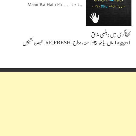
جاتا ہے Maan Ka Hath F5
کیٹاگری میں :
ہنسی مذاق
Tagged
ماں، ہاتھ، F5، منہ، مزاح، RE:FRESH
تبصرہ بھیجیں