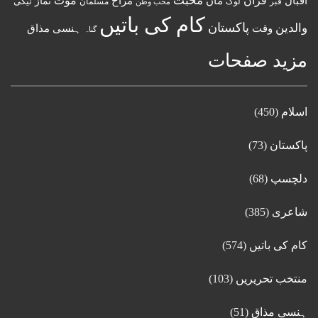
قرآن
محبت
اقبال
ماں
مزاح
موت
نماز
نیکی
مسلمان
قبر
لوگ
محب وطن
کام کی باتیں
پاکستان
والدین
وقت
ہنسی مذاق
گناہ
مزید صفحات
اسلام
(450)
پاکستان
(73)
دلچسپ
(68)
شاعری
(385)
کام کی باتیں
(574)
منتخب تحریریں
(103)
ہنسی مذاق
(51)