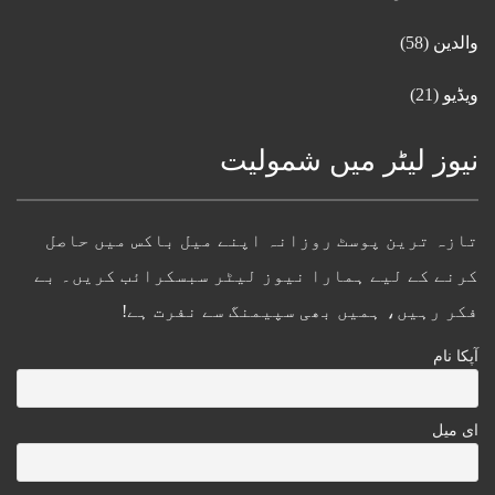
والدین
(58)
ویڈیو
(21)
نیوز لیٹر میں شمولیت
تازہ ترین پوسٹ روزانہ اپنے میل باکس میں حاصل
کرنے کے لیے ہمارا نیوز لیٹر سبسکرائب کریں۔ بے
فکر رہیں، ہمیں بھی سپیمنگ سے نفرت ہے!
آپکا نام
ای میل