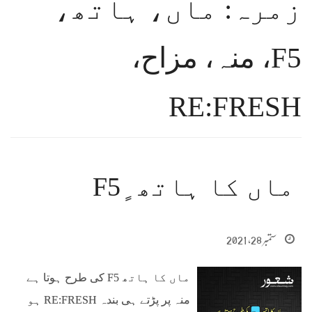
زمرہ: ماں، ہاتھ،
F5، منہ، مزاح،
RE:FRESH
ماں کا ہاتھ ٍF5
ستمبر 28, 2021
ماں کا ہاتھ F5 کی طرح ہوتا ہے
منہ پر پڑتے ہی بندہ RE:FRESH ہو