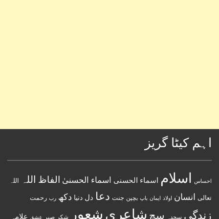
اہم کیٹا گریز
اسلام
اللہ
الفاظ
اسماء الحسنیٰ
اسماء الحسنى
اللہ
احساس
دعا
انسان
دکھ
دل
دنیا
تعالی
جنت
رحمت
اولاد
باپ
بچپن
رب
ایمان
شعور
شاعری
زندگی
سچ
علامہ
سجدہ
شکر
صبر
عشق