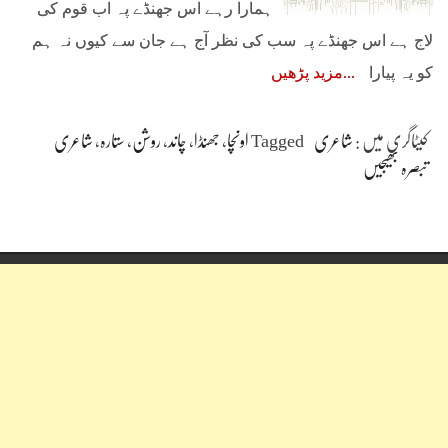
ہمارا رہے اس جھنڈے پہ اب قوم کی
لاج ہے اس جھنڈے پہ سب کی نظر آج ہے جان سے کیوں نہ ہم
کو یہ پیارا
مزید پڑھیں
کیٹاگری میں :
شاعری
Tagged
اونچا
،
جھنڈا
،
چاند
،
روشن
،
ستارہ
،
شاعری
تبصرہ بھیجیں