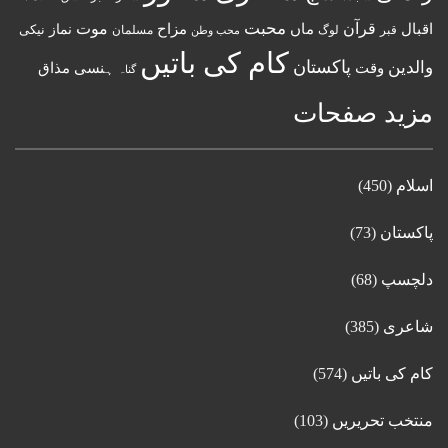
قرآن
محبت
اقبال
ماں
مزاح
موت
نماز
نیکی
مسلمان
قبر
لوگ
محب وطن
کام کی باتیں
پاکستان
والدین
وقت
ہنسی مذاق
گناہ
مزید صفحات
اسلام
(450)
پاکستان
(73)
دلچسپ
(68)
شاعری
(385)
کام کی باتیں
(574)
منتخب تحریریں
(103)