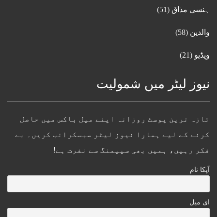
ہنسی مذاق
(51)
والدین
(58)
ویڈیو
(21)
نیوز لیٹر میں شمولیت
تازہ ترین پوسٹ روزانہ اپنے میل باکس میں حاصل
کرنے کے لیے ہمارا نیوز لیٹر سبسکرائب کریں۔ بے
فکر رہیں، ہمیں بھی سپیمنگ سے نفرت ہے!
آپکا نام
ای میل