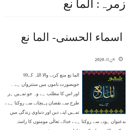
زمرہ: الما نع
اسماء الحسنى- الما نع
جون 11, 2020
الما نع منع کرنے والا اللہ کے99
خوبصورت ناموں میں ستترواں ہے ۔
اور اس کا مطلب ہے وہ جو تمہیں ہر
طرح سے نقصان پہنچانے سے روکتا ہے ،
تمہیں اپنے دین اور دنیاوی زندگی میں
بدعنوان ہونے سے روکتا ہے ، خدائے تعالٰی مومنوں کا راستہ