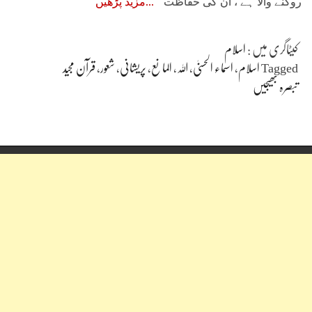
روکنے والا ہے ، ان کی حفاظت
مزید پڑھیں
کیٹاگری میں :
اسلام
Tagged
اسلام
،
اسماء الحسنیٰ
،
اللہ
،
الما نع
،
پریشانی
،
شعور
،
قرآن مجید
تبصرہ بھیجیں