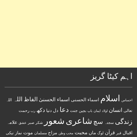
اہم کیٹا گریز
اسلام
اللہ
الفاظ
اسماء الحسنیٰ
اسماء الحسنى
اللہ
احساس
دعا
انسان
دکھ
دل
دنیا
تعالی
جنت
رحمت
اولاد
باپ
بچپن
رب
ایمان
شعور
شاعری
زندگی
سچ
علامہ
سجدہ
شکر
صبر
عشق
قرآن
محبت
اقبال
ماں
مزاح
موت
نماز
نیکی
مسلمان
قبر
لوگ
محب وطن