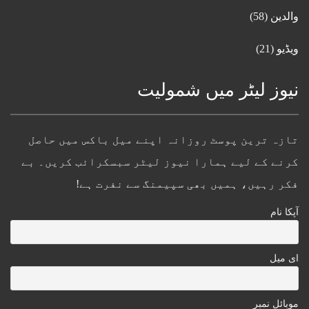
والدین
(58)
ویڈیو
(21)
نیوز لیٹر میں شمولیت
تازہ ترین پوسٹ روزانہ اپنے میل باکس میں حاصل
کرنے کے لیے ہمارا نیوز لیٹر سبسکرائب کریں۔ بے
فکر رہیں، ہمیں بھی سپیمنگ سے نفرت ہے!
آپکا نام
ای میل
موبائل نمبر