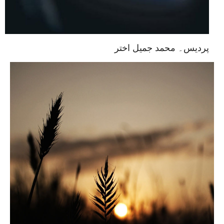
پردیس۔ محمد جمیل اختر