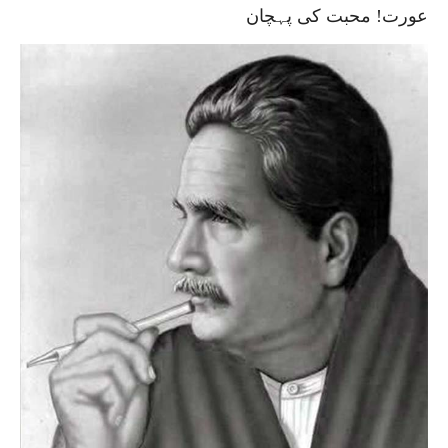
عورت! محبت کی پہچان