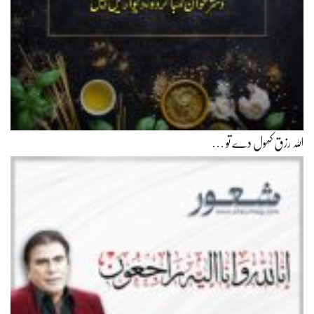
اللہ رزق کھول دے تو …