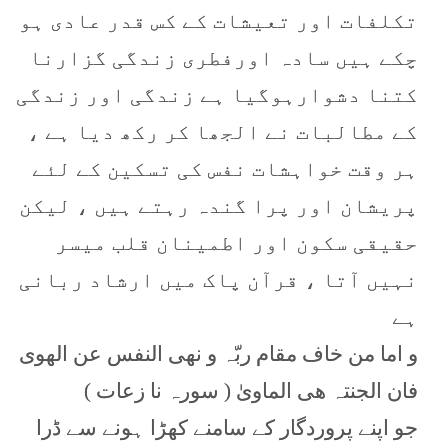
تکلفات اور تعیشات کے کس قدر عادی ہو
چکے ہیں سادہ اورفطری زندگی گزارنا
کتنا دشوارہوگیا ہے زندگی اور زندگی
کے مطالبات نے الجھا کر رکھ دیا ہے ،
ہر وقت خواہشات نفس کی تسکین کے لئے
پریشان اور پرا گندہ رہتے ہیں ، لیکن
حقیقی سکون اور اطمینان قلب میسر
نہیں آتا ، قرآن پاک میں ارشاد ربانی
ہے
و اما من خاف مقام ربّہ و نھی النفس عن الھوی
فان الجنتہ ھی الماویٰ ( سورہ نا زعات )
جو اپنے پروردگار کے سامنے کھڑا ہونے سے ڈرا