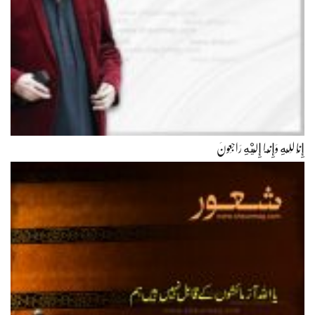
إِنَّا لِلّهِ وَإِنَّـا إِلَيْهِ رَاجِعونَ