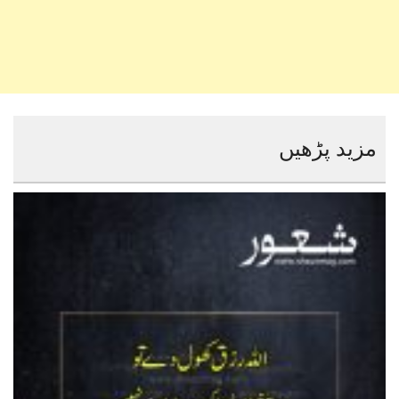
مزید پڑھیں