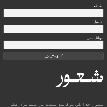
آپکا نام
ای میل
موبائل نمبر
شعور خدا کی طرف سے بندے پر بہت بڑی عطا