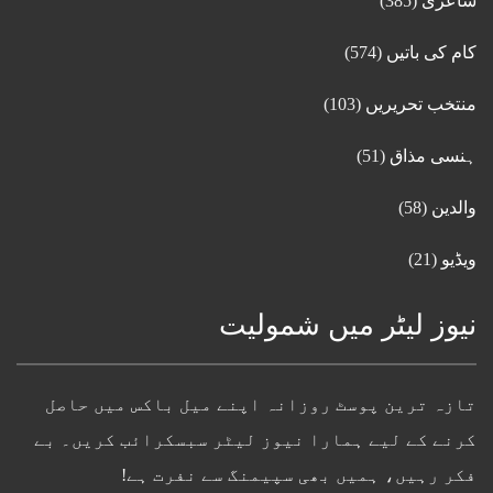
شاعری
(385)
کام کی باتیں
(574)
منتخب تحریریں
(103)
ہنسی مذاق
(51)
والدین
(58)
ویڈیو
(21)
نیوز لیٹر میں شمولیت
تازہ ترین پوسٹ روزانہ اپنے میل باکس میں حاصل
کرنے کے لیے ہمارا نیوز لیٹر سبسکرائب کریں۔ بے
فکر رہیں، ہمیں بھی سپیمنگ سے نفرت ہے!