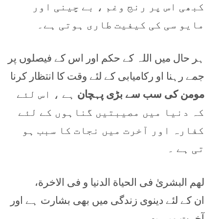
کبھی اس پر رنج وغم ، بے چینی اور
مایو سی کی کیفیت طاری ہوتی ہے۔
ہر حال میں اللہ کے حکم اور اس کے فیصلوں پر
جمے رہنا او رکامیابی کے لئے وقت کا انتظار کرنا
مومن کی سب سے بڑی پہچان
ہے ، اس لئے
کہ دنیا میں مصیبتیں گناہوں کے لئے
کفارہ اور آخرت میں نجات کا سبب ہو
تی ہے ۔
لھم البشریٰ فی الحیاة الدنیا و فی الاخرة،
ان کے لئے دینوی زندگی میں بھی بشارت ہے اور
آخرت میں بھی،