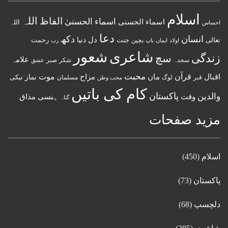
اسلام
اللہ
الفاظ
اسماء الحسنیٰ
اسماء الحسنى
اللہ
احساس
دعا
انسان
دکھ
دل
دنیا
تعالی
جنت
رحمت
اولاد
باپ
بچپن
رب
ایمان
شعور
شاعری
زندگی
سچ
علامہ
سجدہ
شکر
صبر
عشق
قرآن
محبت
اقبال
ماں
مزاح
موت
نماز
نیکی
مسلمان
قبر
لوگ
محب وطن
کام کی باتیں
پاکستان
والدین
وقت
ہنسی مذاق
گناہ
مزید صفحات
اسلام
(450)
پاکستان
(73)
دلچسپ
(68)