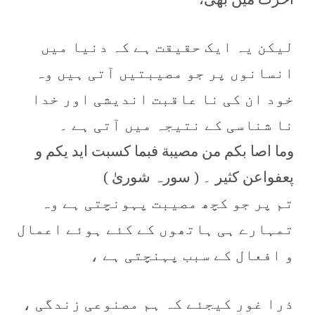
لیکن یہ ایک حقیقت ہے کہ دنیا میں
انسانوں پر جو مصیبتیں آتی ہیں وہ
خود ان کی نا عاقبت اندیشی اور خدا
نا شناسی کے نتیجہ میں آتی ہے ۔
وما اصا بکم من مصیبة فبما کسبت اید یکم و
پعفواعن کثیر ۔ ( سورہ شوریٰ )
تم پر جو کچھ مصیبت پہونچتی ہے وہ
تمہارے ہی ہاتھوں کے کئے ہوئے اعمال
و افعال کے سبب پہنچتی ہے ،
ذرا غور کیجئے کہ ہم مصنوعی زندگی ،