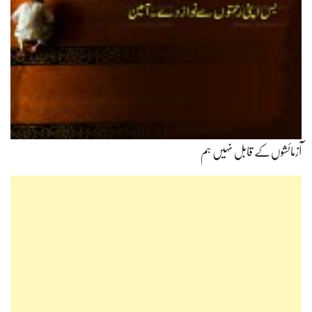
آزمائشوں‌کے قابل نہیں ہم