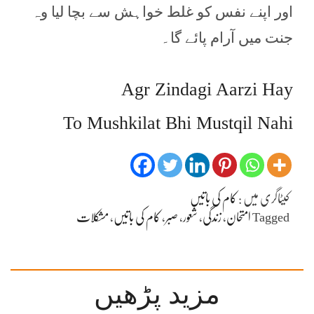
اور اپنے نفس کو غلط خواہش سے بچا لیا وہ
جنت میں آرام پائے گا۔
Agr Zindagi Aarzi Hay
To Mushkilat Bhi Mustqil Nahi
کیٹاگری میں :
کام کی باتیں
Tagged
امتحان
،
زندگی
،
شعور
،
صبر
،
کام کی باتیں
،
مشکلات
مزید پڑھیں