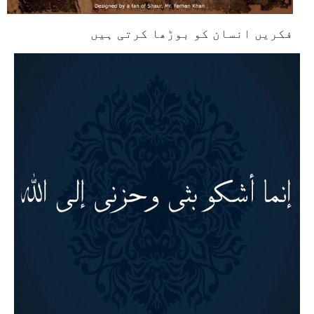
فکریں انسان کو بوڑھا کرتی ہیں