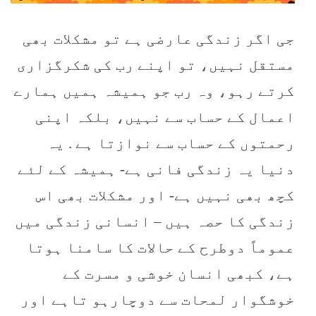
جی اگر زندگی عارضی ہے تو مشکلات بھی
مستقل نہیں، تو اپنے رب کی شکرگزاری
کرتے رہو، وہ رب جو ہمیشہ ہمیں ہمارے
اعمال کے حساب سے نہیں، بلکہ اپنی
رحمتوں کے حساب سے نوازتا ہے . یہ
دنیا یہ زندگی فانی ہے- ہمیشہ کے لئے
کچھ بھی نہیں ہے- اور مشکلات بھی اس
زندگی کا حصہ ہیں – انسانی زندگی میں
عموماً دوطرح کے حالات کا سامنا ہوتا
ہے، کبھی انسان خوشی و مسرت کے
خوشگوار لمحات سے دوچارہو تاہے اور