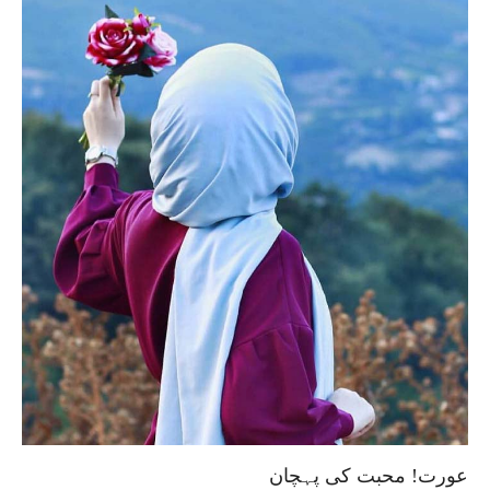
عورت! محبت کی پہچان