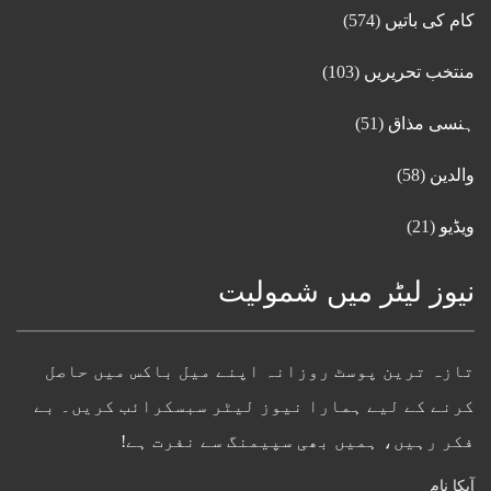
کام کی باتیں
(574)
منتخب تحریریں
(103)
ہنسی مذاق
(51)
والدین
(58)
ویڈیو
(21)
نیوز لیٹر میں شمولیت
تازہ ترین پوسٹ روزانہ اپنے میل باکس میں حاصل
کرنے کے لیے ہمارا نیوز لیٹر سبسکرائب کریں۔ بے
فکر رہیں، ہمیں بھی سپیمنگ سے نفرت ہے!
آپکا نام