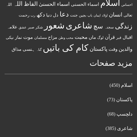
اسلام
اللہ
الفاظ
اسماء الحسنیٰ
اسماء الحسنى
اللہ
احساس
دعا
انسان
دکھ
دل
دنیا
تعالی
جنت
رحمت
اولاد
باپ
بچپن
رب
ایمان
شعور
شاعری
زندگی
سچ
علامہ
سجدہ
شکر
صبر
عشق
قرآن
محبت
اقبال
ماں
مزاح
موت
نماز
نیکی
مسلمان
قبر
لوگ
محب وطن
کام کی باتیں
پاکستان
والدین
وقت
ہنسی مذاق
گناہ
مزید صفحات
اسلام
(450)
پاکستان
(73)
دلچسپ
(68)
شاعری
(385)