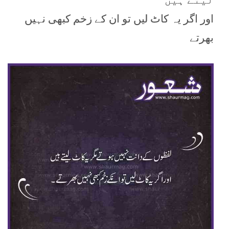
اور اگر یہ کاٹ لیں تو ان کے زخم کبھی نہیں
بھرتے