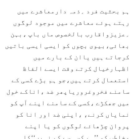
ہم بحثیت فرد ؍ذمہ دارمعاشرے میں
رہتے ہوئے معاشرے میں موجود لوگوں
؍عزیزواقارب بالخصوص ماں باپ ،بہن
بھائی،بیوی بچوں کو ایسی ایسی باتیں
کرجاتے ہیں یاان کے بارے میں
اظہارخیال کرتے وقت ایسے الفاظ
استعمال کرتے ہیں،جو ہم بڑے کسی کے
سامنے فخروغروریاپھر ضد ،اناکے خول
میں جھکڑے ،کسی کے سامنے اپنے آپ کو
نمایاں کرنے، ،اپنی ضد اور انا کو
پروان چڑھائے لوگوں کو یا اپنے
مخاطب کو ’’ہم کسی سے کم نہیں‘‘کا