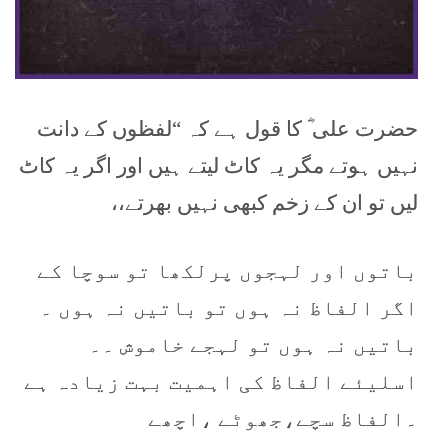
حضرت علی ؓ کا قول ہے کہ “لفظوں کے دانت
نہیں ہوتے مگر یہ کاٹ لیتے ہیں اور اگر یہ کاٹ
لیں تو ان کے زخم کبھی نہیں بھرتے،،
باتوں اور لہجوں پرلکھا تو سوچا کے
اگر الفاظ نہ ہوں تو باتیں نہ ہوں ۔
باتیں نہ ہوں تو لہجے خاموش ۔۔
اسلیئے الفاظ کی اہمیت بہت زیادہ ہے
۔الفاظ سچے،جھوٹے ،اچھے