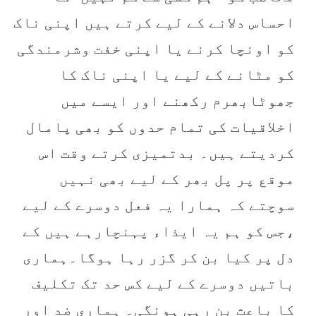
احساس دلانے کے لیے کرتے ہیں اپنی ناک
کو اونچا کرنے یا اپنی خفت وشرمندگی
کو مٹانے کے لیے یا اپنی ناک کا
جھوٹابھرم رکھنے اور ایسے میں
اخلاقیات کی تمام حدوں کو بھی پامال
کردیتے ہیں۔ بدتمیزی کرتے وقت اس
موقع پر پل بھر کے لیے بھی نہیں
سوچتے کہ ہمارا یہ فعل دوسرے کے لیے
،جس کو ہم یہ ایذاء پہنچارہے ہیں کے
دل پر کیا بن کر گزر رہا ہوگا۔ہماری
باتیں دوسرے کے لیے کس حد تک تکلیف
کا باعث بن رہی ہونگی۔ ہماری ضد اور