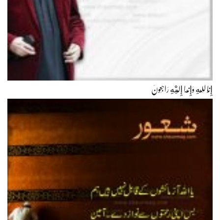
إِنَّا لِلّهِ وَإِنَّـا إِلَيْهِ رَاجِعونَ