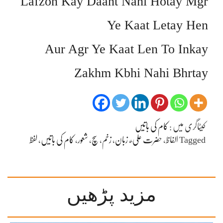
Lafzon Kay Daant Nahi Hotay Mgr
Ye Kaat Letay Hen
Aur Agr Ye Kaat Len To Inkay
Zakhm Kbhi Nahi Bhrtay
کیٹاگری میں :
کام کی باتیں
Tagged
الفاظ
،
حضرت علی ؓ
،
زبان
،
زخم
،
سچ
،
شعور
،
کام کی باتیں
،
لفظ
مزید پڑھیں