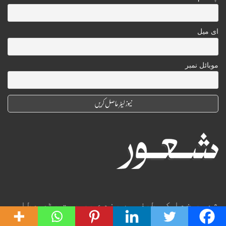
ای میل
موبائل نمبر
شعور خدا کی طرف سے بندے پر بہت بڑی عطا
ہے