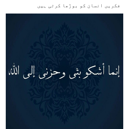
فکریں انسان کو بوڑھا کرتی ہیں