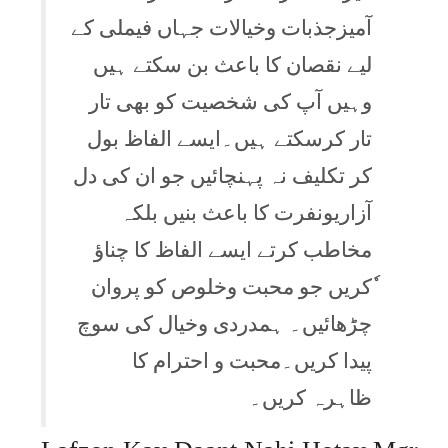
آمیزجذبات وخیالات جہاں فیملی کے
لیے نقصان کا باعث بن سکتے ہیں
وہیں آپ کی شخصیت کو بھی تار
تار کرسکتے ہیں۔ایسے الفاظ بول
کر تکلیف نہ پہنچائیں جو ان کی دل
آزاریونفرت کا باعث بنیں بلکہ
مخاطب کرتے ایسے الفاظ کا چناؤ
ٗکریں جو محبت وخلوص کو پروان
چڑھائیں۔ ہمدردی وخیال کی سوچ
پیدا کریں۔محبت و احترام کا
ظاہرہ کریں۔