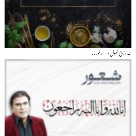
اللہ رزق کھول دے تو …