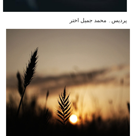
پردیس۔ محمد جمیل اختر