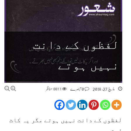
لفظوں کے دانت
نہیں ہوتے
مارچ 27, 2018
0 تبصرے
8811
مناظر
لفظوں کے دانت نہیں ہوتے مگر یہ کاٹ
لیتے ہیں