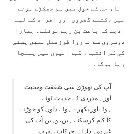
اناء جس کے خول میں ہم جھکڑے ہوئے
ہیں ،کتنے گھروں اور افراد کے لیے
اذیت کا باعث بن رہے ہونگے۔ ہمارا
دوسروں سے ناروا طرزعمل ہمیں پستی
کی کس انتہاء گہرائیوں میں پہنچا
رہا ہوگا۔
آپ کی تھوڑی سی شفقت ومحبت
اور ہمدردی کے جذبات ٹوٹے
ہوئےاور بکھرے ہوئے دلوں کو جوڑنے
کا کام کرسکتے ہیں، وہیں آپ کی
غیرذمہ دارانہ حرکات ،نفرت