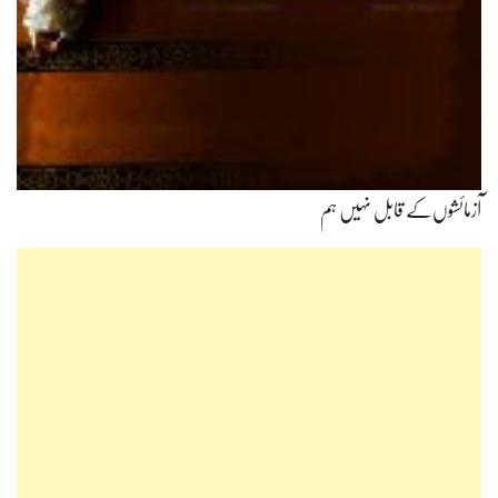
آزمائشوں‌کے قابل نہیں ہم