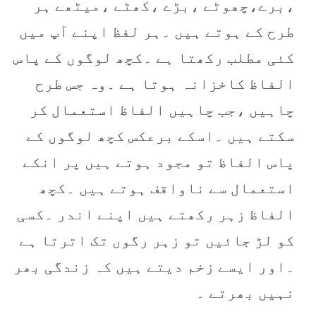
،برے،چھوٹے ،بڑے ،کھٹے ،میٹھے ہر
طرح کے ہوتے ہیں ۔ہر لفظ اپنے آپ میں
کئی مطلب رکھتا ہے ۔کچھ لوگوں کے پاس
الفاظ کاخزانہ ہوتا ہے ۔وہ جس طرح
چاہیں ،جب چاہیں الفاظ استعمال کر
سکتے ہیں ۔اسکے برعکس کچھ لوگوں کے
پاس الفاظ تو مجود ہوتے ہیں پر انکے
استعمال سے ناواقف ہوتے ہیں ۔کچھ
الفاظ زہر رکھتے ہیں اپنے اندر ۔کسی
کو لڑ جائیں تو زہر رگوں تک اترتا ہے
۔اور ایسے زخم دیتے ہیں کہ زندگی بھر
نہیں بھرتے ۔