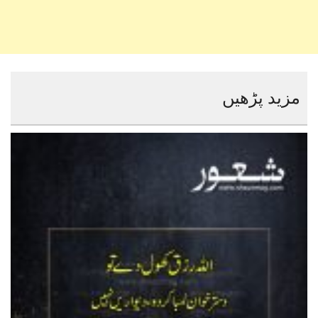
مزید پڑھیں