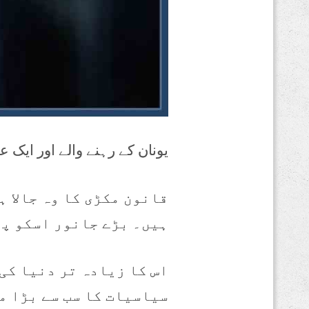
یونان کے رہنے والے اور ای
قانون مکڑی کا وہ جالا 
ہیں۔ بڑے جانور اسکو پھ
اس کا زیادہ تر دنیا کی 
سیاسیات کا سب سے بڑا م