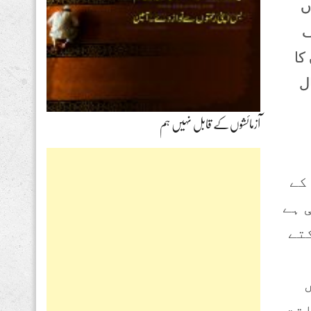
ں
ف
کا
ل
آزمائشوں‌کے قابل نہیں ہم
کے
 ہے
کتے
اقت