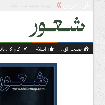
تازہ ترین
پریشانی اور غم کی دعا
صفحہ اوّل
اسلام
کام کی بات