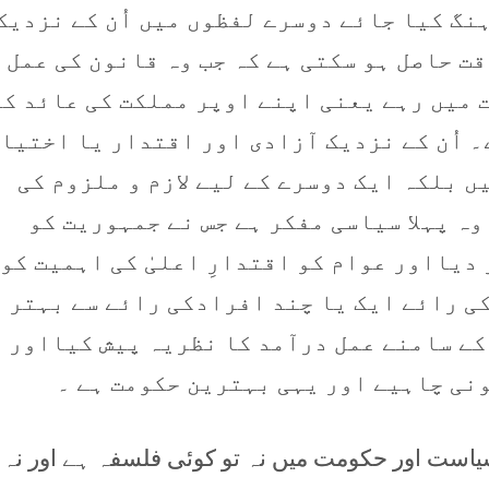
نگ کیا جائے دوسرے لفظوں میں اُن کے نزدیک
قت حاصل ہو سکتی ہے کہ جب وہ قانون کی عمل
 میں رہے یعنی اپنے اوپر مملکت کی عائد ک
 اُن کے نزدیک آزادی اور اقتدار یا اختیا
ں بلکہ ایک دوسرے کے لیے لازم و ملزوم کی
ہ پہلا سیاسی مفکر ہے جس نے جمہوریت کو
دیااور عوام کو اقتدارِ اعلیٰ کی اہمیت کو 
ی رائے ایک یا چند افرادکی رائے سے بہتر
کے سامنے عمل درآمد کا نظریہ پیش کیااور
نی چاہیے اور یہی بہترین حکومت ہے ۔
است اور حکومت میں نہ تو کوئی فلسفہ ہے اور نہ