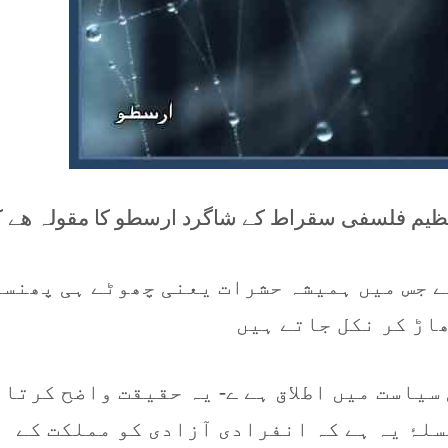
ک عظیم فلسفی سقراط کے شاگرد ارسطو کا مقولہ ھے 
ہے جس میں ہمیشہ حشرات یعنی چھوٹے ہی پھنس
اڑ کر نکل جاتے ہیں
سیاست میں اطلاق ہے ے- یہ حقیقت واضح کرتا 
سلۂ یہ ہے کہ انفرادی آزادی کو مملکت کے