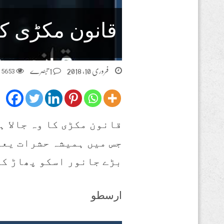
قانون مکڑی کا 
فروری 10, 2018
1 تبصرے
5653
م
قانون مکڑی کا وہ جالا ہ
جس میں ہمیشہ حشرات یعن
بڑے جانور اسکو پھاڑ کر
ارسطو