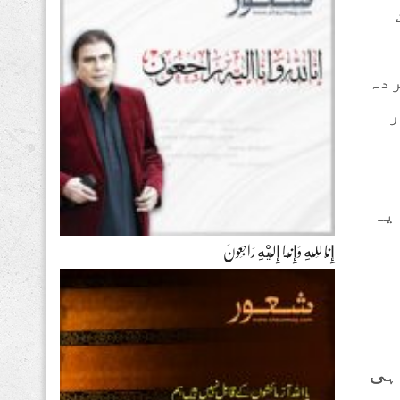
ردہ
ر
یہ
إِنَّا لِلّهِ وَإِنَّـا إِلَيْهِ رَاجِعونَ
 ہی