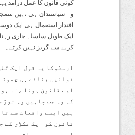
کوئی قانون کا عمل درآمد یہ
وہ سیاستدان ہی نہیں سمجھا
اقتدار استعمال ہی ایک دوسر
ایک طویل سلسلہ جاری رہتا ہ
کرنے سے گریز نہیں کرتے۔
ارسطوکا یہ قول ایک تَلخ
قوانین بنائے ہی چھوٹے 
لیے قانون ہونا ،نہ ہون
کہ وہ جب چاہیں وہ توڑ س
ہیں ایسے واقعات سے تار
قانون کو ایک مکڑی کے ج
ایسے بہت سے واقعات رون