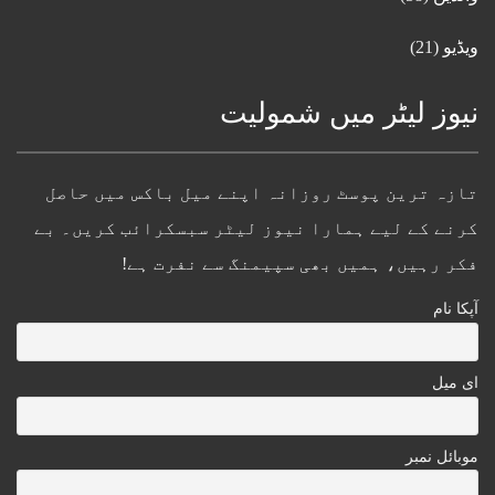
ویڈیو
(21)
نیوز لیٹر میں شمولیت
تازہ ترین پوسٹ روزانہ اپنے میل باکس میں حاصل
کرنے کے لیے ہمارا نیوز لیٹر سبسکرائب کریں۔ بے
فکر رہیں، ہمیں بھی سپیمنگ سے نفرت ہے!
آپکا نام
ای میل
موبائل نمبر