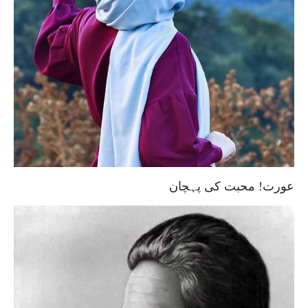
عورت! محبت کی پہچان