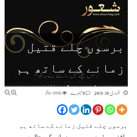
برسوں چلے قتیل
زمانے کے ساتھ ہم
فروری 10, 2019
0 تبصرے
3092
مناظر
برسوں چلے قتیل زمانے کے ساتھ ہم
واقف ہوئے نہ پھر بھی زمانے کی چال سے