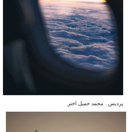
پردیس۔ محمد جمیل اختر