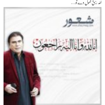
اللہ رزق کھول دے تو …