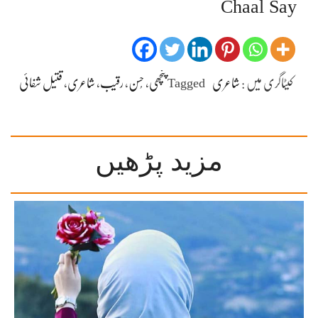
Chaal Say
کیٹاگری میں :
شاعری
Tagged
پنچھی
،
حُسن
،
رقیب
،
شاعری
،
قتیل شفائی
مزید پڑھیں