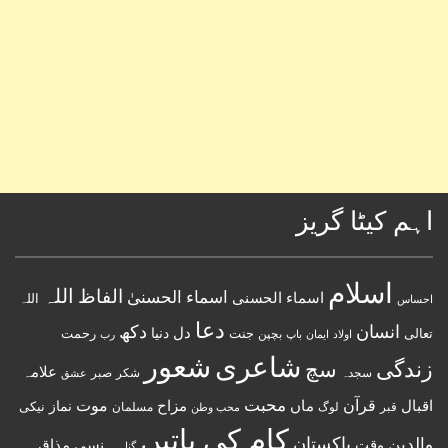
اہم کیٹا گریز
اسلام
اللہ
الفاظ
اسماء الحسنیٰ
اسماء الحسنى
اللہ
احساس
دعا
انسان
دکھ
دل
دنیا
تعالی
جنت
رحمت
اولاد
باپ
بچپن
رب
ایمان
شعور
شاعری
زندگی
سچ
علامہ
سجدہ
شکر
صبر
عشق
قرآن
محبت
اقبال
ماں
مزاح
موت
نماز
نیکی
مسلمان
قبر
لوگ
محب وطن
کام کی باتیں
پاکستان
والدین
وقت
ہنسی مذاق
گناہ