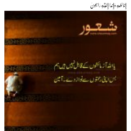
إِنَّا لِلّهِ وَإِنَّـا إِلَيْهِ رَاجِعونَ