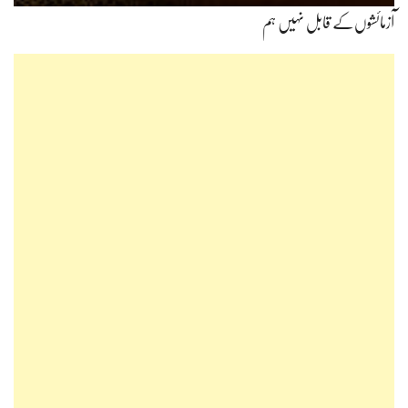
آزمائشوں‌کے قابل نہیں ہم