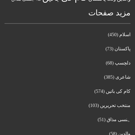
مزید صفحات
اسلام
(450)
پاکستان
(73)
دلچسپ
(68)
شاعری
(385)
کام کی باتیں
(574)
منتخب تحریریں
(103)
ہنسی مذاق
(51)
والدین
(58)