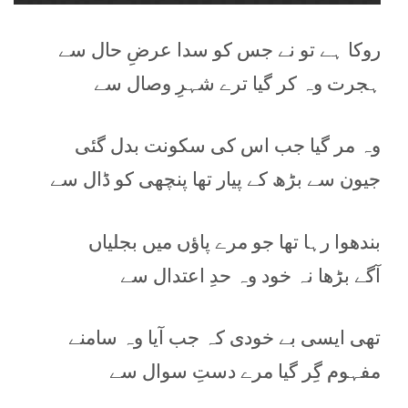
روکا ہے تو نے جس کو سدا عرضِ حال سے
ہجرت وہ کر گیا ترے شہرِ وصال سے
وہ مر گیا جب اس کی سکونت بدل گئی
جیون سے بڑھ کے پیار تھا پنچھی کو ڈال سے
بندھوا رہا تھا جو مرے پاؤں میں بجلیاں
آگے بڑھا نہ خود وہ حدِ اعتدال سے
تھی ایسی بے خودی کہ جب آیا وہ سامنے
مفہوم گِر گیا مرے دستِ سوال سے