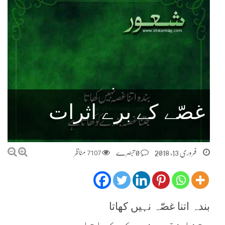
غصّے کے برے اثرات
فروری 13, 2018
0 تبصرے
7107
مناظر
بندہ اتنا غصّہ نہیں کھاتا
جتنا غصّہ بندے کو کھاتا ہے