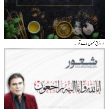
اللہ رزق کھول دے تو …