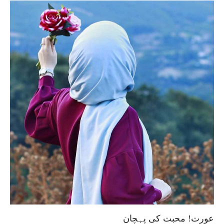
عورت! محبت کی پہچان