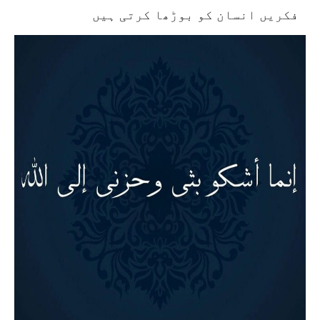
فکریں انسان کو بوڑھا کرتی ہیں