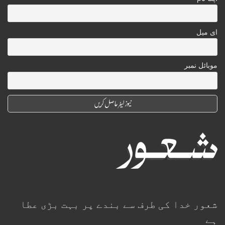
ای میل
موبائل نمبر
شعور خدا کی طرف سے بندے پر بہت بڑی عطا
ہے