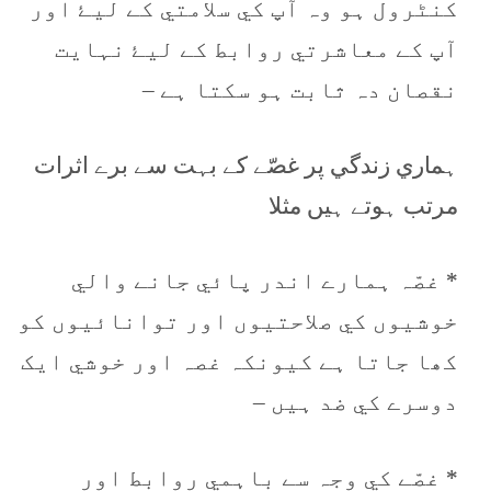
کنٹرول ہو وہ آپ کي سلامتي کے ليۓ اور
آپ کے معاشرتي روابط کے ليۓ نہايت
نقصان دہ ثابت ہو سکتا ہے –
ہماري زندگي پر غصّے کے بہت سے برے اثرات
مرتب ہوتے ہيں مثلا
* غصّہ ہمارے اندر پائي جانے والي
خوشيوں کي صلاحتيوں اور توانائيوں کو
کھا جاتا ہے کيونکہ غصہ اور خوشي ايک
دوسرے کي ضد ہيں –
* غصّے کي وجہ سے باہمي روابط اور