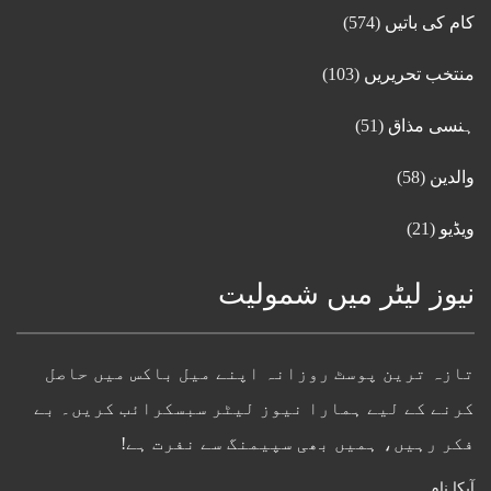
کام کی باتیں
(574)
منتخب تحریریں
(103)
ہنسی مذاق
(51)
والدین
(58)
ویڈیو
(21)
نیوز لیٹر میں شمولیت
تازہ ترین پوسٹ روزانہ اپنے میل باکس میں حاصل
کرنے کے لیے ہمارا نیوز لیٹر سبسکرائب کریں۔ بے
فکر رہیں، ہمیں بھی سپیمنگ سے نفرت ہے!
آپکا نام