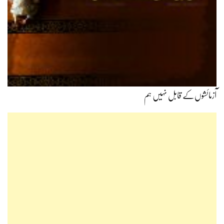
آزمائشوں‌کے قابل نہیں ہم