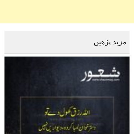
مزید پڑھیں