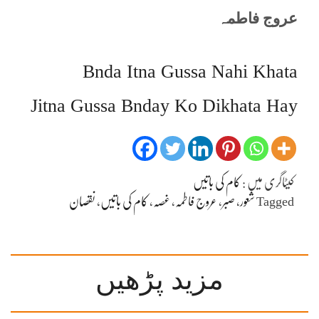
عروج فاطمہ
Bnda Itna Gussa Nahi Khata
Jitna Gussa Bnday Ko Dikhata Hay
کیٹاگری میں :
کام کی باتیں
Tagged
شعور
،
صبر
،
عروج فاطمہ
،
غصہ
،
کام کی باتیں
،
نقصان
مزید پڑھیں