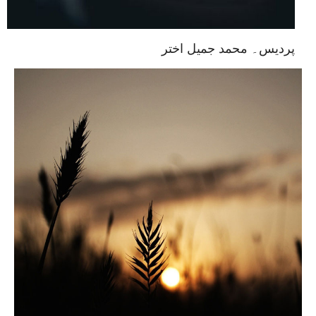
پردیس۔ محمد جمیل اختر