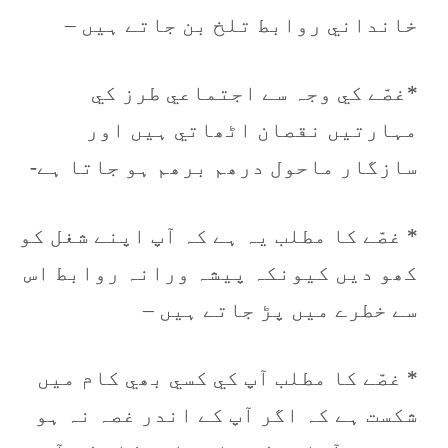
خانداني روابط تلخ بن جاتے ہيں –
*غصّے کي وجہ سے اجتماعي طرز کي
مہارتيں نقصان اٹھاتي ہيں اور
سازگار ماحول درھم برھم ہو جاتا ہے-
* غصّے کا مطلب يہ ہے کہ آپ اپنے شغل کو
کھو ديں کيونکہ پيشہ ورانہ روابط اس
سے خطرے ميں پڑ جاتے ہيں –
* غصّے کا مطلب آپ کي کسي بھي کام ميں
شکست ہے کہ اگر آپ کے اندر غصہ نہ ہو