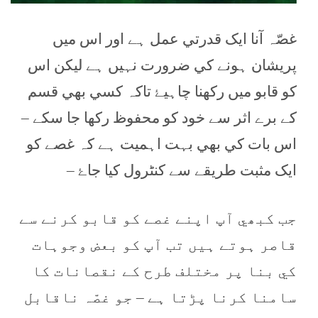
غصّہ آنا ايک قدرتي عمل ہے اور اس ميں
پريشان ہونے کي ضرورت نہيں ہے ليکن اس
کو قابو ميں رکھنا چاہيۓ تاکہ کسي بھي قسم
کے برے اثر سے خود کو محفوظ رکھا جا سکے –
اس بات کي بھي بہت اہميت ہے کہ غصے کو
ايک مثبت طريقے سے کنٹرول کيا جاۓ –
جب کبھي آپ اپنے غصے کو قابو کرنے سے
قاصر ہوتے ہيں تب آپ کو بعض وجوہات
کي بنا پر مختلف طرح کے نقصانات کا
سامنا کرنا پڑتا ہے – جو غصّہ ناقابل