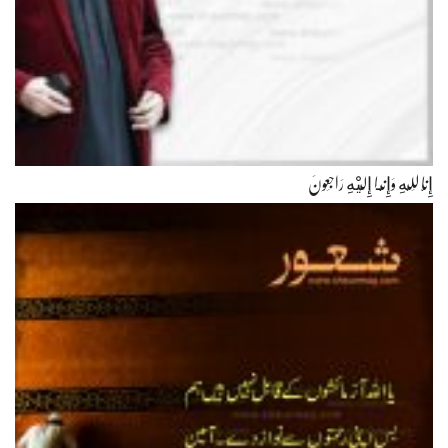
إِنَّا لِلّهِ وَإِنَّـا إِلَيْهِ رَاجِعونَ