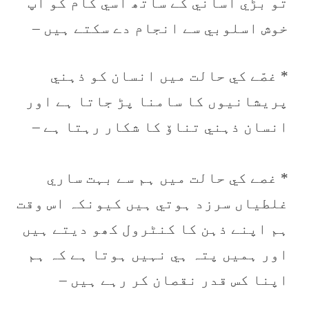
تو بڑي آساني کے ساتھ اسي کام کو آپ
خوش اسلوبي سے انجام دے سکتے ہيں –
* غصّے کي حالت ميں انسان کو ذہني
پريشانيوں کا سامنا پڑ جاتا ہے اور
انسان ذہني تناۆ کا شکار رہتا ہے –
* غصے کي حالت ميں ہم سے بہت ساري
غلطياں سرزد ہوتي ہيں کيونکہ اس وقت
ہم اپنے ذہن کا کنٹرول کھو ديتے ہيں
اور ہميں پتہ ہي نہيں ہوتا ہے کہ ہم
اپنا کس قدر نقصان کر رہے ہيں –