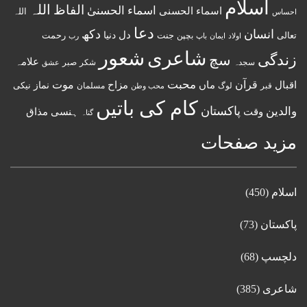
اسلام
اللہ
الفاظ
اسماء الحسنیٰ
اسماء الحسنى
اللہ
احساس
دعا
انسان
دکھ
دل
دنیا
تعالی
جنت
رحمت
اولاد
باپ
بچپن
رب
ایمان
شعور
شاعری
زندگی
سچ
علامہ
سجدہ
شکر
صبر
عشق
قرآن
محبت
اقبال
ماں
مزاح
موت
نماز
نیکی
مسلمان
قبر
لوگ
محب وطن
کام کی باتیں
پاکستان
والدین
وقت
ہنسی مذاق
گناہ
مزید صفحات
اسلام
(450)
پاکستان
(73)
دلچسپ
(68)
شاعری
(385)