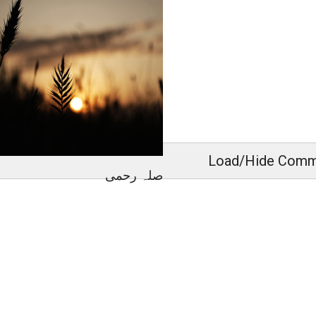
پریشانی اور غم کی دعا
Load/Hide Comm
صلہ رحمی