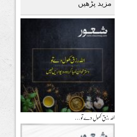
مزید پڑھیں
اللہ رزق کھول دے تو …