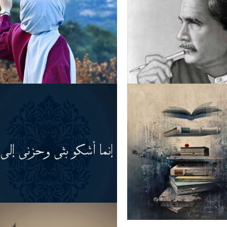
ی عظمت کی داستاں
عورت! محبت کی پہچان