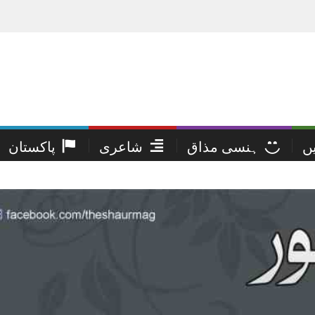
یں
ہنسی مذاق
شاعری
پاکستان