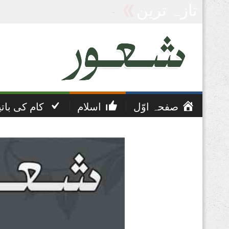
تازہ ترین
پریشانی اور غم کی دعا
صفحہ اوّل
اسلام
کام کی بات