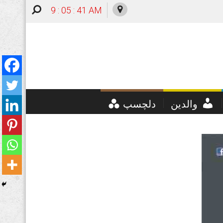
9 : 05 : 42 AM
والدین
دلچسپ