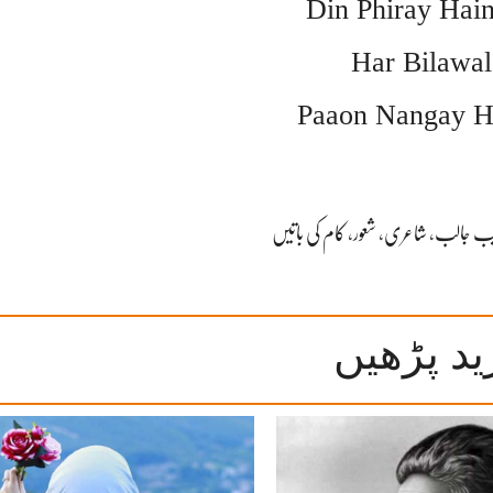
Din Phiray Hai
Har Bilawa
Paaon Nangay H
ب جالب
،
شاعری
،
شعور
،
کام کی باتیں
ید پڑھیں