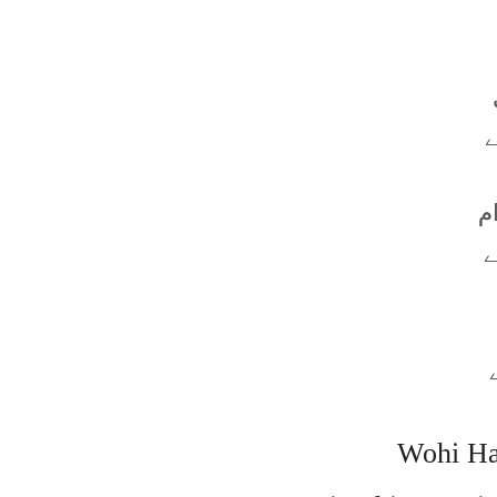
ے
م
ے
Wohi Ha