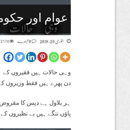
عوام اور حکو
جنوری 29, 2018
0 تبصرے
2174
م
وہی حالات ہیں فقیروں کے
دن پھرے ہیں فقط وزیروں کے
ہر بلاول ہے دیس کا مقروض
پاؤں ننگے ہیں بے نظیروں کے