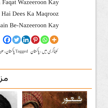
n Faqat Wazeeroon Kay
l Hai Dees Ka Maqrooz
ain Be-Nazeeroon Kay
کیٹاگری میں :
پاکستان
Tagged
پاکستان
،
حبی
مز