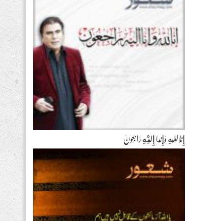
إِنَّا لِلّهِ وَإِنَّـا إِلَيْهِ رَاجِعونَ