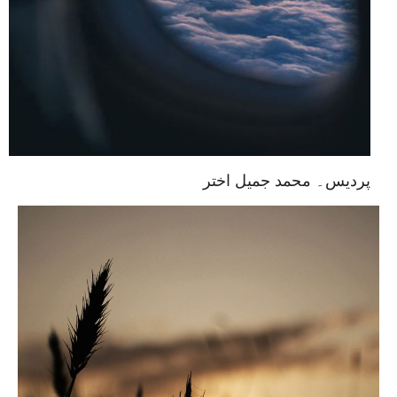
پردیس۔ محمد جمیل اختر