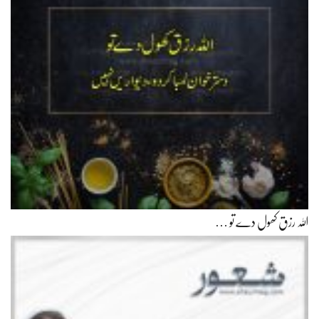
اللہ رزق کھول دے تو …