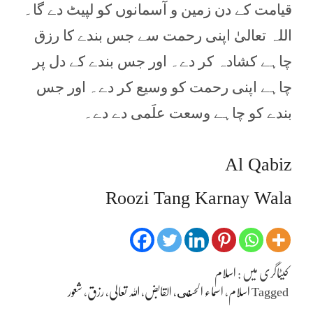
قیامت کے دن زمین و آسمانوں کو لپیٹ دے گا۔
اللہ تعالیٰ اپنی رحمت سے جس بندے کا رزق
چاہے کشادہ کر دے۔ اور جس بندے کے دل پر
چاہے اپنی رحمت کو وسیع کر دے۔ اور جس
بندے کو چاہے وسعت علَمی دے دے۔
Al Qabiz
Roozi Tang Karnay Wala
کیٹاگری میں :
اسلام
Tagged
اسلام
،
اسماء الحسنى
،
القابض
،
اللہ تعالی
،
رزق
،
شعور