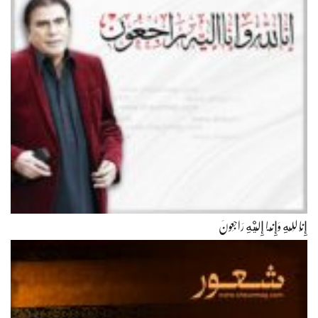
إِنَّا لِلّهِ وَإِنَّـا إِلَيْهِ رَاجِعونَ