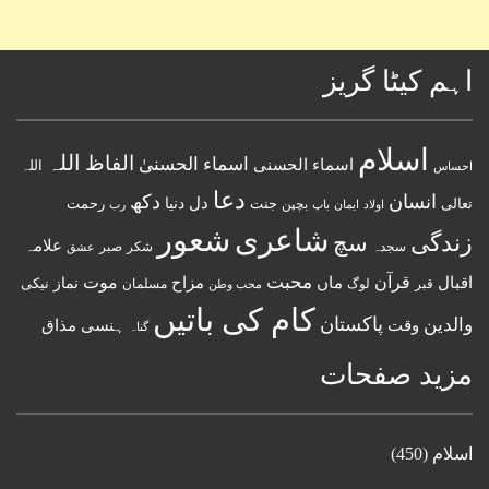
اہم کیٹا گریز
اسلام
اللہ
الفاظ
اسماء الحسنیٰ
اسماء الحسنى
اللہ
احساس
دعا
انسان
دکھ
دل
دنیا
تعالی
جنت
رحمت
اولاد
باپ
بچپن
رب
ایمان
شعور
شاعری
زندگی
سچ
علامہ
سجدہ
شکر
صبر
عشق
قرآن
محبت
اقبال
ماں
مزاح
موت
نماز
نیکی
مسلمان
قبر
لوگ
محب وطن
کام کی باتیں
پاکستان
والدین
وقت
ہنسی مذاق
گناہ
مزید صفحات
اسلام
(450)