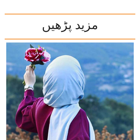
مزید پڑھیں