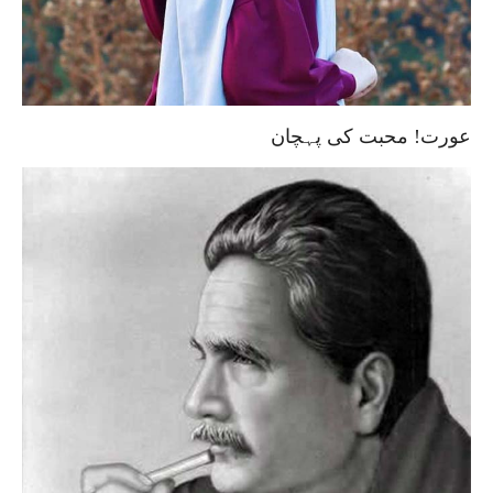
عورت! محبت کی پہچان