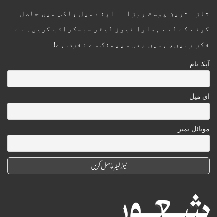
تازہ ترین پوسٹ روزانہ اپنے میل باکس میں حاصل
کرنے کے لیے ہمارا نیوز لیٹر سبسکرائب کریں۔ بے
فکر رہیں، ہمیں بھی سپیمنگ سے نفرت ہے!
آپکا نام
ای میل
موبائل نمبر