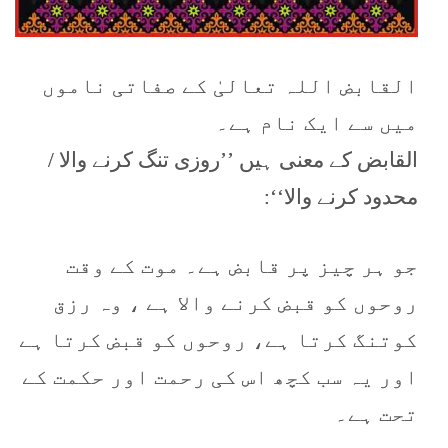
القابض اللہ تعالیٰ کے صفاتی ناموں
میں سے ایک نام ہے۔
القابض کے معنی ہیں ’’روزی تنگ کرنے والا /
محدود کرنے والا‘‘:
جو ہر چیز پر قابض ہے۔ موت کے وقت
روحوں کو قبض کرنے والا ہے ، وہ رزق
کوتنگ کرتا ہے، روحوں کو قبض کرتا ہے
اور یہ سب کچھ اس کی رحمت اور حکمت کے
تحت ہے۔