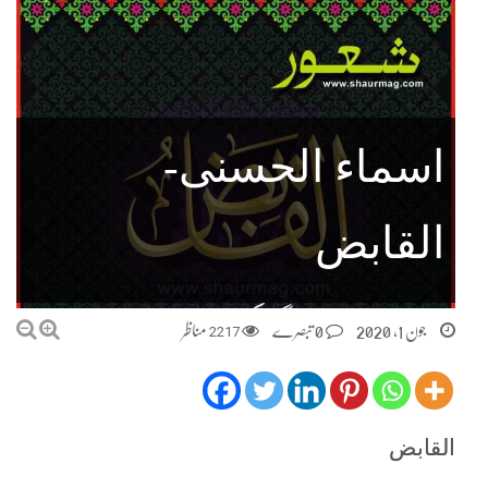
اسماء الحسنى-
القابض
جون 1, 2020
0 تبصرے
2217
مناظر
القابض