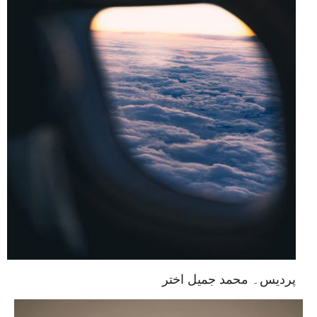
پردیس۔ محمد جمیل اختر