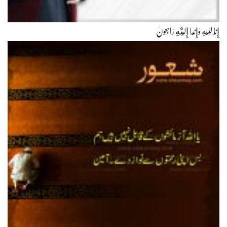
إِنَّا لِلّهِ وَإِنَّـا إِلَيْهِ رَاجِعونَ