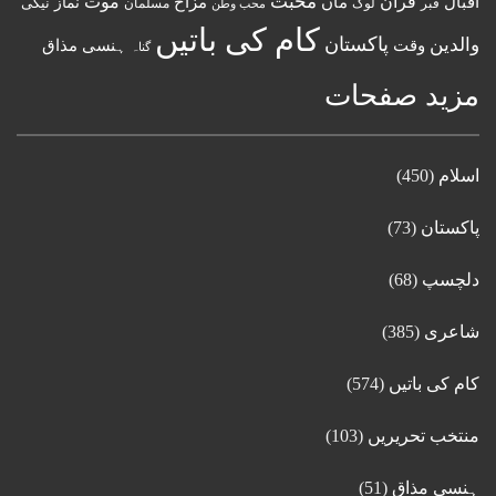
قرآن
محبت
اقبال
ماں
مزاح
موت
نماز
نیکی
مسلمان
قبر
لوگ
محب وطن
کام کی باتیں
پاکستان
والدین
وقت
ہنسی مذاق
گناہ
مزید صفحات
اسلام
(450)
پاکستان
(73)
دلچسپ
(68)
شاعری
(385)
کام کی باتیں
(574)
منتخب تحریریں
(103)
ہنسی مذاق
(51)