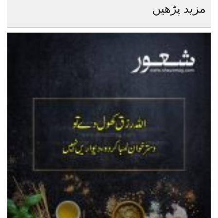
مزید پڑھیں