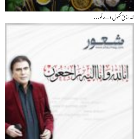
اللہ رزق کھول دے تو …