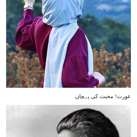
عورت! محبت کی پہچان