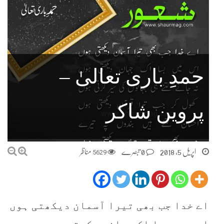
حمدِ باری تعالیٰ –
پروین شاکر
اپریل 5, 2018
0 تبصرے
5629
مناظر
اے خدا جب بھی تیرا آسمان دیکھتی ہوں
اس میں بسا اک جہان دیکھتی ہوں