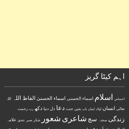
اہم کیٹا گریز
اسلام
اللہ
الفاظ
اسماء الحسنیٰ
اسماء الحسنى
اللہ
احساس
دعا
انسان
دکھ
دل
دنیا
تعالی
جنت
رحمت
اولاد
باپ
بچپن
رب
ایمان
شعور
شاعری
زندگی
سچ
علامہ
سجدہ
شکر
صبر
عشق