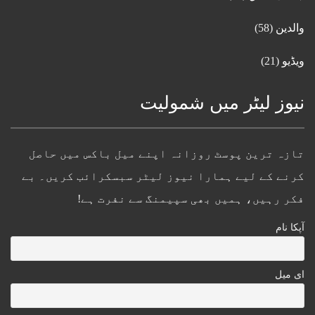
والدین
(58)
ویڈیو
(21)
نیوز لیٹر میں شمولیت
تازہ ترین پوسٹ روزانہ اپنے میل باکس میں حاصل
کرنے کے لیے ہمارا نیوز لیٹر سبسکرائب کریں۔ بے
فکر رہیں، ہمیں بھی سپیمنگ سے نفرت ہے!
آپکا نام
ای میل