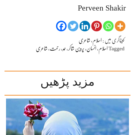
Perveen Shakir
کیٹاگری میں :
اسلام
،
شاعری
Tagged
اسلام
،
انسان
،
پروین شاکر
،
حمدِ
،
رحمت
،
شاعری
مزید پڑھیں