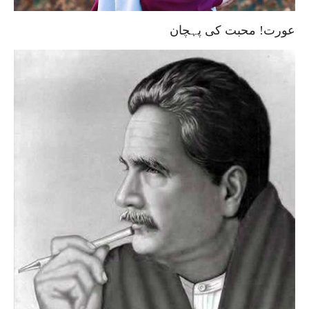
عورت! محبت کی پہچان