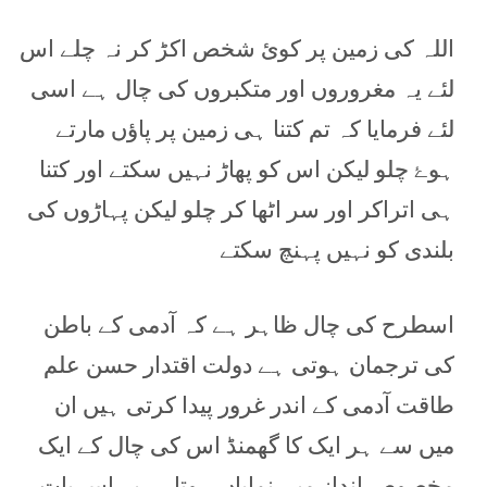
اللہ کی زمین پر کوئ شخص اکڑ کر نہ چلے اس
لئے یہ مغروروں اور متکبروں کی چال ہے اسی
لئے فرمایا کہ تم کتنا ہی زمین پر پاؤں مارتے
ہوۓ چلو لیکن اس کو پھاڑ نہیں سکتے اور کتنا
ہی اتراکر اور سر اٹھا کر چلو لیکن پہاڑوں کی
بلندی کو نہیں پہنچ سکتے
اسطرح کی چال ظاہر ہے کہ آدمی کے باطن
کی ترجمان ہوتی ہے دولت اقتدار حسن علم
طاقت آدمی کے اندر غرور پیدا کرتی ہیں ان
میں سے ہر ایک کا گھمنڈ اس کی چال کے ایک
مخصوص انداز میں نمایاں ہوتاہے یہ اس بات