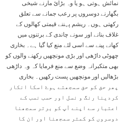
نمائش ہوتی ہو یا وہ بڑائ مارنے شیخی
بگھارنے دوسروں پر رعب جمانے سے تعلق
رکھتی ہوں۔ ریشم پہننے قیمتی کھالوں کے
غلاف بنانے اور سونے چاندی کے برتنوں میں
کھانے پینے سے اسی لئے منع کیا گیا ہے۔ بخاری
چھوٹی داڑھی اور بڑی مونچھیں رکھنے والوں کو
بھی متکبرانہ وضع سے منع فرمایا کہ وہ داڑھی
بڑھالیں اور مونچھیں پست رکھیں۔ بخاری
پھر حق کو حق سمجھتے ہوۓ اسکا انکار
کردینا رنگ و نسل اور حسب نسب کے
اعتبار سے اپنے آپ کو برتر سمجھنا
دوسروں کو کمتر سمجھنا اور ان کا