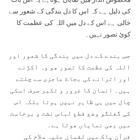
کی دلیل ہے کہ اس کا دل بندگی کے شعور سے
خالی ہے اس کے دل میں اللہ کی عظمت کا
کوئ تصور نہیں۔
جس بندے کے دل میں بندگی کا شعور اور
اللہ کی عظمت کا تصور ھو وہ اکڑنے
اور اترانے کی بجاۓ عاجزی سے چلتے
ہیں۔ انسان کا غرور و تکبر صرف اسکی
چال میں ہی ظاہر نہیں ہوتا بلکہ اس
کی گفتگو وضع قطع لباس نشت و برخاست
میں بھی نمایاں ھوتا ہے۔
قرآن پاک میں لقمان علیہ سلام کی