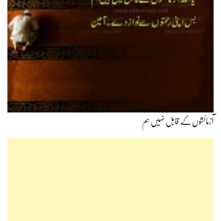
آزمائشوں‌کے قابل نہیں ہم