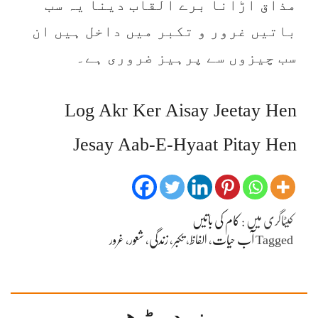
مذاق اڑانا برے القاب دینا یہ سب
باتیں غرور و تکبر میں داخل ہیں ان
سب چیزوں سے پرہیز ضروری ہے۔
Log Akr Ker Aisay Jeetay Hen
Jesay Aab-E-Hyaat Pitay Hen
کیٹاگری میں :
کام کی باتیں
Tagged
آب حیات
،
الفاظ
،
تکبر
،
زندگی
،
شعور
،
غرور
مزید پڑھیں