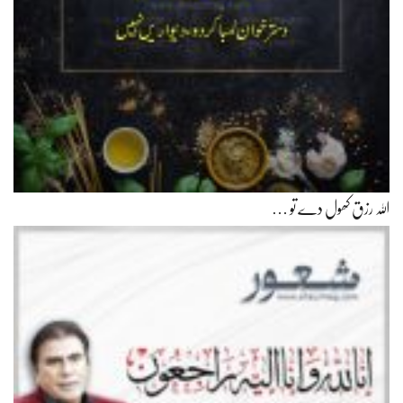
اللہ رزق کھول دے تو …