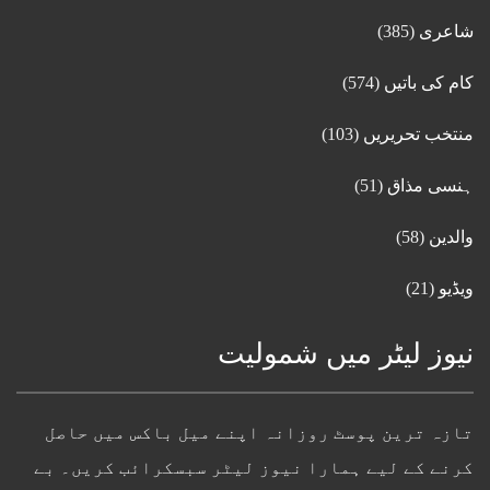
شاعری
(385)
کام کی باتیں
(574)
منتخب تحریریں
(103)
ہنسی مذاق
(51)
والدین
(58)
ویڈیو
(21)
نیوز لیٹر میں شمولیت
تازہ ترین پوسٹ روزانہ اپنے میل باکس میں حاصل
کرنے کے لیے ہمارا نیوز لیٹر سبسکرائب کریں۔ بے