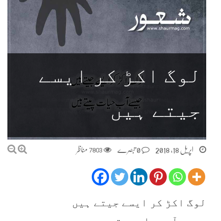
لوگ اکڑ کر ایسے
جیتے ہیں
اپریل 18, 2018
0 تبصرے
7803
مناظر
لوگ اکڑ کر ایسے جیتے ہیں
جیسے آب حیات پیتے ہیں