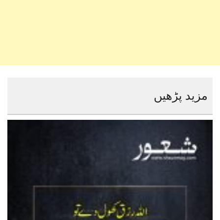
مزید پڑھیں