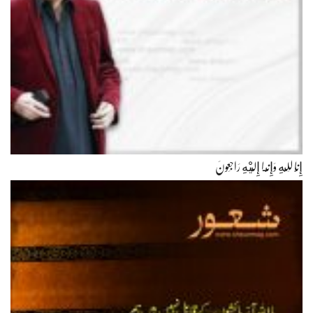
إِنَّا لِلّهِ وَإِنَّـا إِلَيْهِ رَاجِعونَ