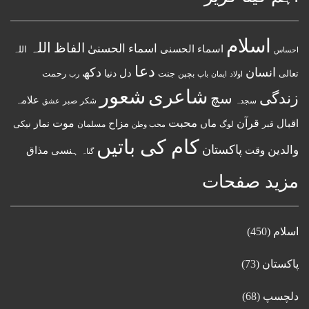
اسلام
اللہ
الفاظ
اسماء الحسنیٰ
اسماء الحسنى
اللہ
احساس
دعا
انسان
دکھ
دل
دنیا
تعالی
جنت
رحمت
اولاد
باپ
بچپن
رب
ایمان
شعور
شاعری
زندگی
سچ
علامہ
سجدہ
شکر
صبر
عشق
قرآن
محبت
اقبال
ماں
مزاح
موت
نماز
نیکی
مسلمان
قبر
لوگ
محب وطن
کام کی باتیں
پاکستان
والدین
وقت
ہنسی مذاق
گناہ
مزید صفحات
اسلام
(450)
پاکستان
(73)
دلچسپ
(68)