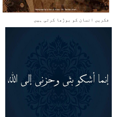
فکریں انسان کو بوڑھا کرتی ہیں