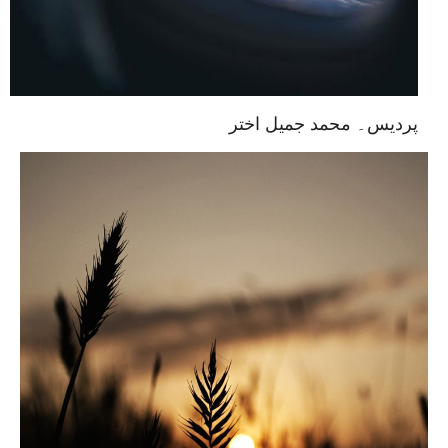
پردیس۔ محمد جمیل اختر