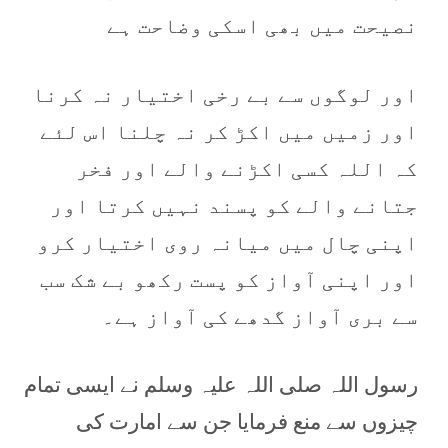
نصیحت میں بھی اسکی وضاحت ہے
اور لوگوں سے بے رخی اختیار نہ کرنا
اور زمیں میں اکڑ کر نہ چلنا اس لئے
کہ اللہ کسی اکڑنے والے اور فخر
جتانے والے کو پسند نہیں کرتا اور
اپنی چال میں میانہ روی اختیار کرو
اور اپنی آواز کو پست رکھو بے شک سب
سے بری آواز گدھے کی آواز ہے۔
رسول اللہ صلی اللہ علیہ وسلم نے ایسی تمام
چیزوں سے منع فرمایا جن سے امارت کی