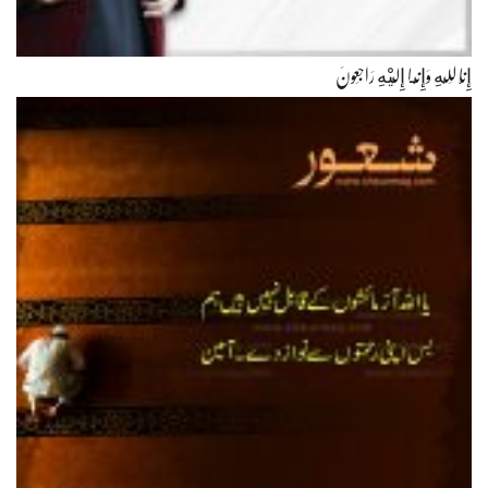
إِنَّا لِلّهِ وَإِنَّـا إِلَيْهِ رَاجِعونَ