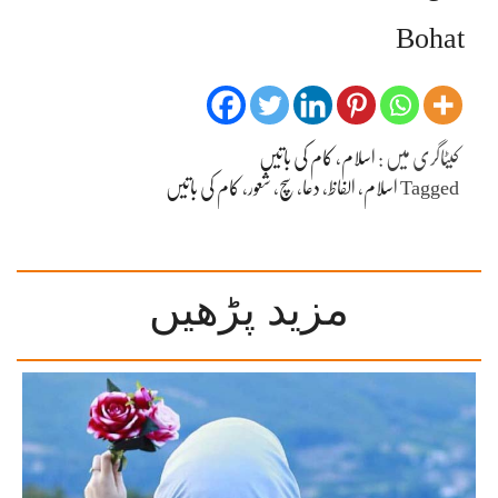
Bohat
کیٹاگری میں :
اسلام
،
کام کی باتیں
Tagged
اسلام
،
الفاظ
،
دعا
،
سچ
،
شعور
،
کام کی باتیں
مزید پڑھیں