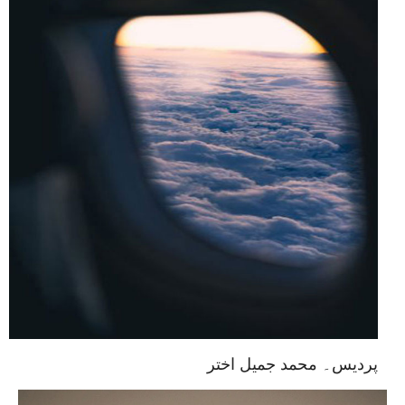
پردیس۔ محمد جمیل اختر