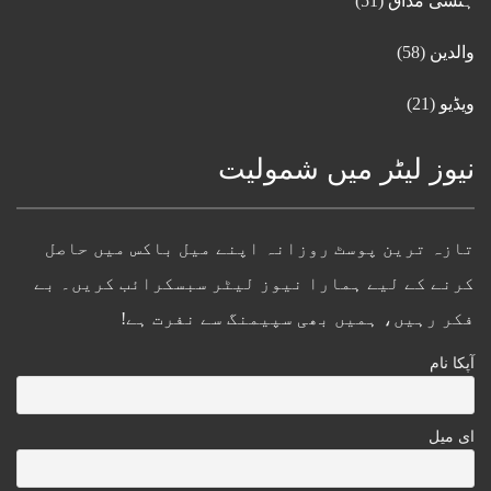
ہنسی مذاق
(51)
والدین
(58)
ویڈیو
(21)
نیوز لیٹر میں شمولیت
تازہ ترین پوسٹ روزانہ اپنے میل باکس میں حاصل
کرنے کے لیے ہمارا نیوز لیٹر سبسکرائب کریں۔ بے
فکر رہیں، ہمیں بھی سپیمنگ سے نفرت ہے!
آپکا نام
ای میل