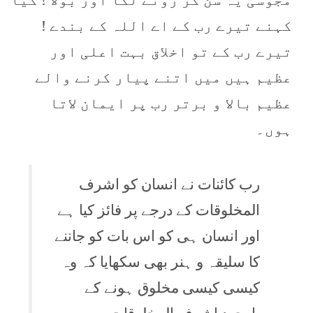
مجوسی یہ سن کر رونے لگا اور بولا ! کیا
کہنے تیرے رب کے اے اللہ کے بندے !
تیرے رب کے تو اخلاق بہت اعلی اور
عظیم ہیں میں اتنے پیار کرنے والے
عظیم بالا و برتر رب پر ایمان لاتا
ہوں۔
رب کائنات نے انسان کو اشرف
المخلوقات کے درجے پر فائز کیا ہے
اور انسان ہی کو اس بات کو جاننے
کا سلیقہ و ہنر بھی سکھایا کہ وہ
کیسی کیسی مخلوق ہونے کے