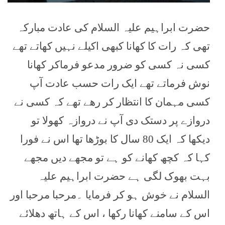
حضرت ابراہیم علیہ السلام کی عادت مبارکہ
تھی کہ رات کا کھانا کبھی اکیلے نہیں کھاتے تھے
کسی نہ کسی کو ضرور مدعو فرماکر کھانا
نوش فرماتے تھے ایک رات حسب عادت آپ
کسی مہمان کا انتظار کر رھے تھے کہ کسی نے
دروازے پر دستک دی آپ نے دروازہ کھولا تو
دیکھا کہ ایک 80 سال کا بوڑھا تھا اس نے فورا
کہا کہ کچھ کھانے کو ہے تو مجھے دیں مجھے
بہت بھوک لگی ہے حضرت ابراہیم علیہ
السلام نے خوش ہو کر فرمایا ۔مرحبا مرحبا اور
اس کے سامنے کھانا رکھا ، اس کے ہاتھ دھلائے