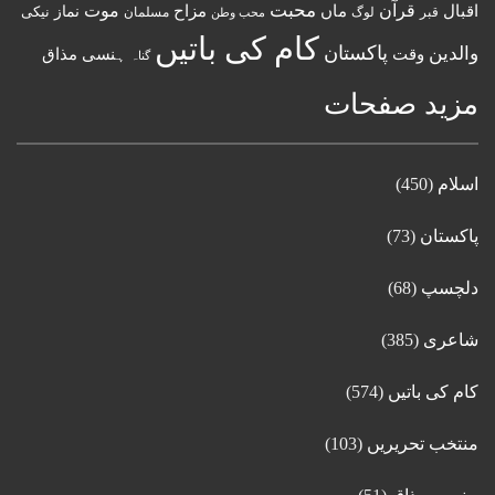
قرآن
محبت
اقبال
ماں
مزاح
موت
نماز
نیکی
مسلمان
قبر
لوگ
محب وطن
کام کی باتیں
پاکستان
والدین
وقت
ہنسی مذاق
گناہ
مزید صفحات
اسلام
(450)
پاکستان
(73)
دلچسپ
(68)
شاعری
(385)
کام کی باتیں
(574)
منتخب تحریریں
(103)