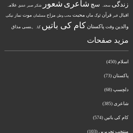
شعور
شاعری
زندگی
سچ
علامہ
سجدہ
شکر
صبر
عشق
قرآن
محبت
اقبال
ماں
مزاح
موت
نماز
نیکی
مسلمان
قبر
لوگ
محب وطن
کام کی باتیں
پاکستان
والدین
وقت
ہنسی مذاق
گناہ
مزید صفحات
اسلام
(450)
پاکستان
(73)
دلچسپ
(68)
شاعری
(385)
کام کی باتیں
(574)
منتخب تحریریں
(103)