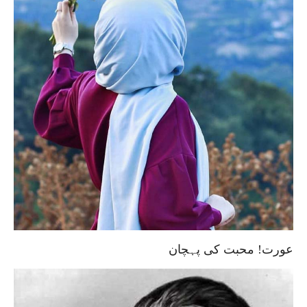
عورت! محبت کی پہچان