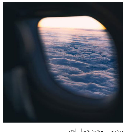
پردیس۔ محمد جمیل اختر