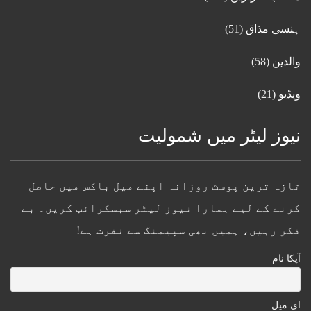
ہنسی مذاق
(51)
والدین
(58)
ویڈیو
(21)
نیوز لیٹر میں شمولیت
تازہ ترین پوسٹ روزانہ اپنے میل باکس میں حاصل
کرنے کے لیے ہمارا نیوز لیٹر سبسکرائب کریں۔ بے
فکر رہیں، ہمیں بھی سپیمنگ سے نفرت ہے!
آپکا نام
ای میل