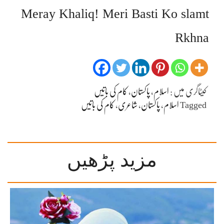
Meray Khaliq! Meri Basti Ko slamt
Rkhna
کیٹاگری میں :
اسلام
،
پاکستان
،
کام کی باتیں
Tagged
اسلام
،
پاکستان
،
شاعری
،
کام کی باتیں
مزید پڑھیں