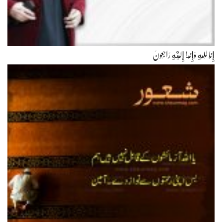
إِنَّا لِلّهِ وَإِنَّـا إِلَيْهِ رَاجِعونَ