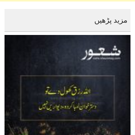
مزید پڑھیں