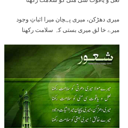
میری دھڑکن، میری پہچان میرا اثباتِ وجود
میرے خا لق میری بستی کہ سلامت رکھنا