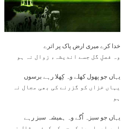
خدا کرے میری ارض پاک پر اترے
وہ فصلِ گل جسے اندیشہء زوال نہ ہو
یہاں جو پھول کھلے وہ کِھلا رہے برسوں
یہاں خزاں کو گزرنے کی بھی مجال نہ
ہو
یہاں جو سبزہ اُگے وہ ہمیشہ سبز رہے
اور ایسا سبز کہ جس کی کوئی مثال نہ