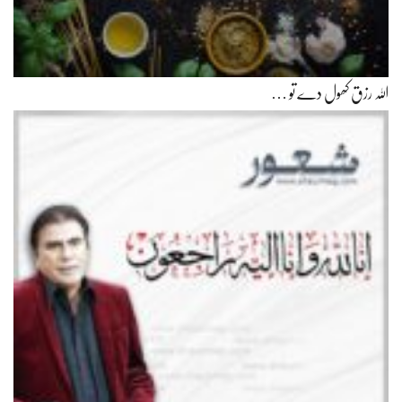
اللہ رزق کھول دے تو …