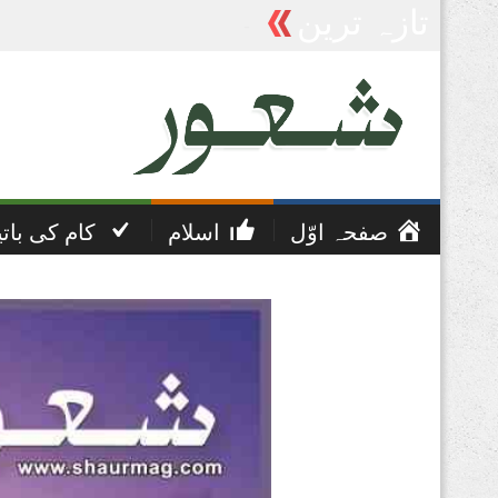
تازہ ترین
پریشانی اور غم کی دعا
صفحہ اوّل
اسلام
کام کی بات