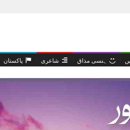
یں
ہنسی مذاق
شاعری
پاکستان