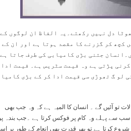
وٹا دل نہیں رکھتے۔یہ الفاظ ان لوگوں کے
 کچھ کر گزرنے کا مقصد ہوتا ہے اور ان کے
۔انسان جتنی بڑی کامیابی کی طرف جاتا ہے
کرنی پڑتی ہے وہ قیمت سٹریس ہے۔ قیمت ادا 
 لو گ تھوڑی سی قیمت ادا کر کے بڑی کامیا
 تو آئیں گے ۔ انسان کا المیہ ہے کہ وہ جب بھی
ب سے پہلے وہ کام پر فوکس کرتا ہے ۔جب بندہ پ
شروع کرتا ہے تو پھر قدرت بھی انعام کے طور پر اس