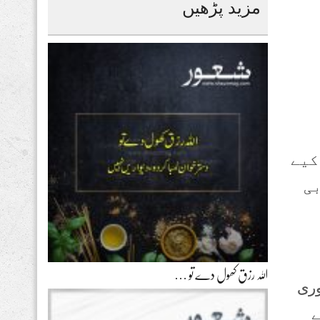
مزید پڑھیں
کیے
بی
اللہ رزق کھول دے تو …
وری
ے