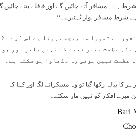
 ہے۔ مسافر آتے جائیں گے اور قافلے بنتے جائیں گ
ے شرط مسافر نواز بُہتیرے۔‘‘
شور سے تھوڑا سا پیچھے ہوتا ہے اس لیے عظ
ے کہ عظمت بغیر قیمت کے نہیں ملتی اور جو
ہ عظمت نہیں ہوتی وہ دکھاوا ہو سکتا ہے۔
کا پیالہ رکھا گیا تو وہ مسکرانے لگا اور کہا کہ
ن میرے افکار کو نہیں مار سکتے۔
Bari 
Cho