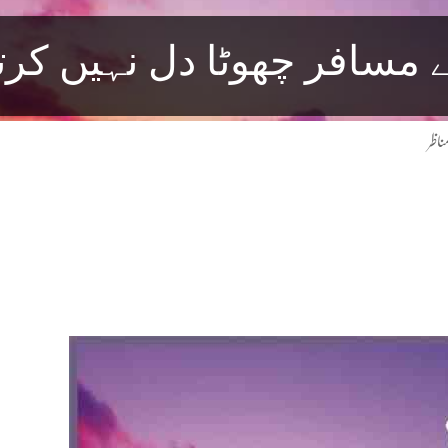
 مسافر چھوٹا دل نہیں کرت
ناظر