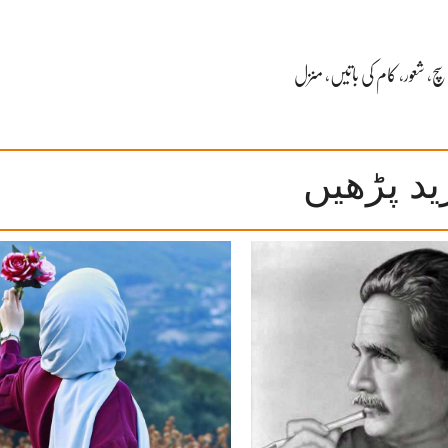
سچ
،
شعور
،
کام کی باتیں
،
منزل
ید پڑھیں