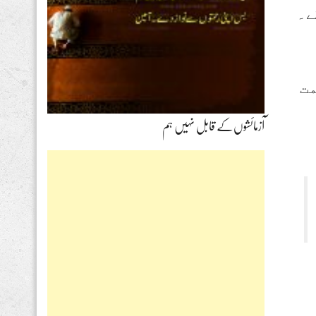
ے۔
مت
آزمائشوں‌کے قابل نہیں ہم