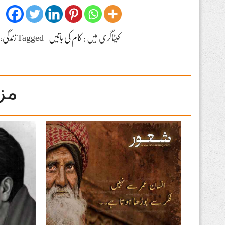
کیٹاگری میں :
کام کی باتیں
Tagged
زندگی
،
مز