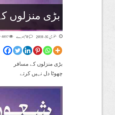
بڑی منزلوں کے
جنوری 16, 2018
0 تبصرے
4897
م
بڑی منزلوں کے مسافر
چھوٹا دل نہیں کرتے