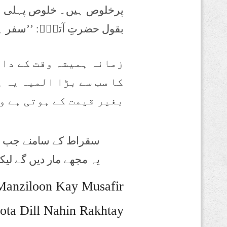
پرخلوص ہیں۔ خلوص پہلی شرط
بقول حضرتِ آتشؔؔ: ’’سفر ہ
زمانہ ہمیشہ وقت کے دان
کا سب سے بڑا المیہ یہ ہ
بغیر قیمت کے ہوتی ہے و
سقراط کے سامنے جب زہر 
یہ مجھے مار دیں گے لیک
Manziloon Kay Musafir
ota Dill Nahin Rakhtay