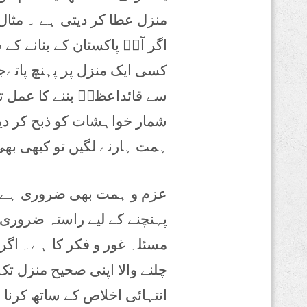
منزل عطا کر دیتی ہے ۔ مثال 
اگر آپؒ پاکستان کے بنانے کے 
کسی ایک منزل پر پہنچ پاتےج
سے قائداعظمؒ بننے کا عمل تھ
شمار خواہشات کو ذبح کر دینا
ہمت ہارنے لگیں تو کبھی بھی
عزم و ہمت بھی ضروری ہے ج
پہنچنے کے لیے راستہ ضروری 
مسئلہ غور و فکر کا ہے۔ اگر
چلنے والا اپنی صحیح منزل تک
انتہائی اخلاص کے ساتھ کرنا 