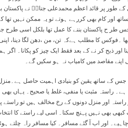
کے طور پر قائد اعظم محمدعلی جناحؒ نے پاکستان بنا
ساتھ اور کام بھی کررہے ہوتے تو یہ ممکن نہیں تھا ک
س طر ح پاکستان بننے کا عمل تھا بلکل اسی طرح جن
ا ۔فوکس کا مطلب ہےکہ تن، من ،دھن لگا دینا، اپنی
 اور ذبح کر نے کے بعد فقط ایک چیز کو پکانا۔ اگر ہم
 اپنے مقاصد میں کامیاب نہ ہو سکیں گے۔
س کے ساتھ یقین کو بنیادی اہمیت حاصل ہے۔منزل
ہے۔ راستہ مثبت یا منفی، غلط یا صحیح۔ یہاں بھی
 راستہ اور منزل دونوں کے رخ مخالف ہیں تو راستے پ
 کبھی بھی نہیں پہنچ سکتا۔ اسی لیے راستے کا انتخا
چاہیے۔ اور اب آ گئے مسافر۔ کیا مسافر راہ چلتے ہوئ