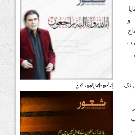
یا
ہ وہ
اح
 بے
 تک
إِنَّا لِلّهِ وَإِنَّـا إِلَيْهِ رَاجِعونَ
ر
ب
ے