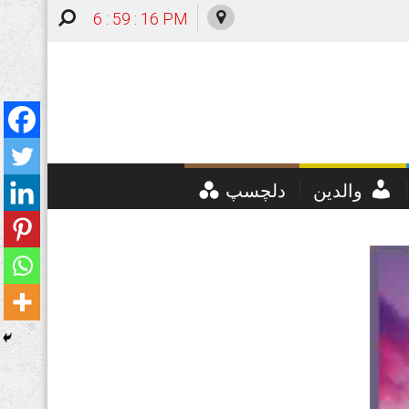
6 : 59 : 17 PM
والدین
دلچسپ