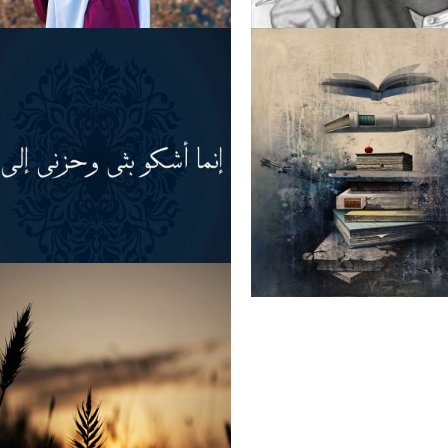
ی عظمت کی داستاں
عورت! محبت کی پہچان
پریشانی اور غم کی دعا