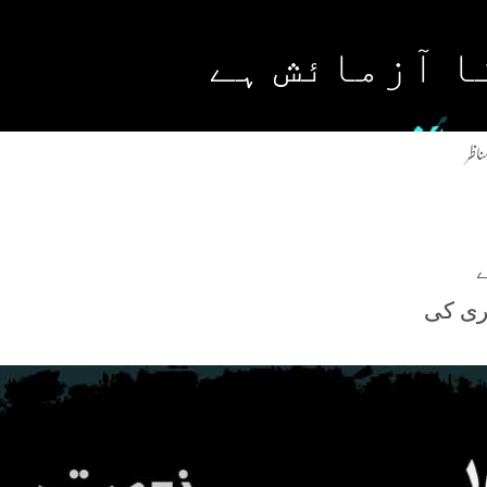
ا آزمائش ہے
اظر
کری کی