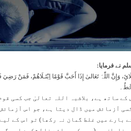
م نے فرمایا:
ِ، وَإِنَّ اللّٰہَ تَعَالیٰ إِذَا أَحَبَّ قَوْمًا اِبْتَـلَاھُمْ، فَمَنْ رَضِيَ فَ
خْطُ۔
کے ساتھ ہے، بلاشبہ اللہ تعالیٰ جب کسی قوم
کسی آزمائش میں ڈال دیتا ہے، جو اس آزمائش 
ے بارے میں غلط گمان نہ رکھا) تو اس کے لیے
ر ناراض ہو (صبر کی بجائے غلط شکوے اور گم