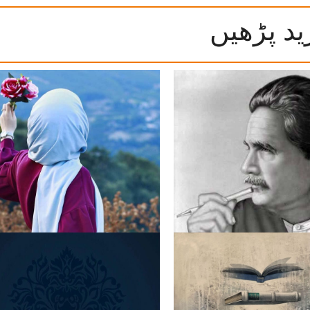
ید پڑھیں
ی عظمت کی داستاں
عورت! محبت کی پہچان