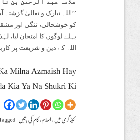
علامہ عبد الرحمن بن ناص
’’اللہ تبارک و تعالیٰ گزشتہ 
کو خوشحالی، تنگی اور مشقت 
پہلے لوگوں کا امتحان لیا، ل
اللہ کے دین و شریعت پر کاربند
Ka Milna Azmaish Hay
a Kia Ya Na Shukri Ki
کیٹاگری میں :
اسلام
،
کام کی باتیں
Tagged