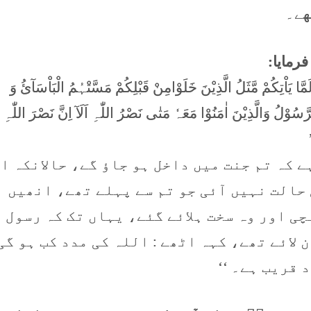
ھے۔
فرمایا:
مَّا یَاْتِکُمْ مَّثَلُ الَّذِیْنَ خَلَوْامِنْ قَبْلِکُمْ مَسَّتْہُمُ الْبَاْسَآئُ وَ
َسُوْلُ وَالَّذِیْنَ اٰمَنُوْا مَعَہٗ مَتٰی نَصْرُ اللّٰہِ اَلَآ اِنَّ نَصْرَ اللّٰہِ
ے کہ تم جنت میں داخل ہو جاؤ گے، حالانکہ ا
 حالت نہیں آئی جو تم سے پہلے تھے، انھیں
ی اور وہ سخت ہلائے گئے، یہاں تک کہ رسول 
 لائے تھے، کہہ اٹھے : اللہ کی مدد کب ہو گی
 قریب ہے۔ ‘‘