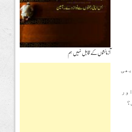
آزمائشوں‌کے قابل نہیں ہم
بھی
اور
؟