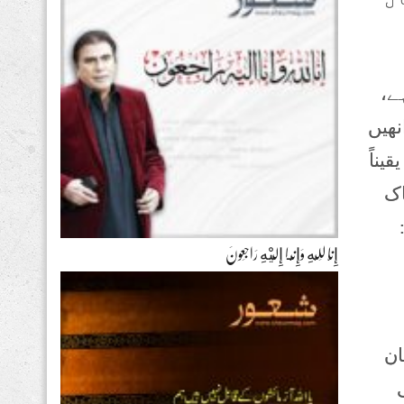
ہے،
نھیں
یناً
اک
إِنَّا لِلّهِ وَإِنَّـا إِلَيْهِ رَاجِعونَ
ان