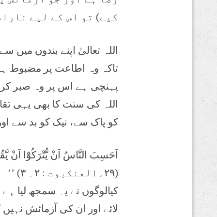
کیے) تو اس کے لیے ناراض
اللہ تعالیٰ اپنے بندوں میں سے
تاکہ وہ اطاعت پر مضبوط ہو 
پہنچی ہے اس پر وہ صبر کریں، 
اللہ کی سنت کا بھی یہی تقاضا
کو پاک سے، نیک کو بد سے اور
(۲۹؍العنکبوت : ۲۔ ۳) ’’
کیالوگوں نے یہ سمجھ لیا ہے 
لائے اور ان کی آزمائش نہیں 