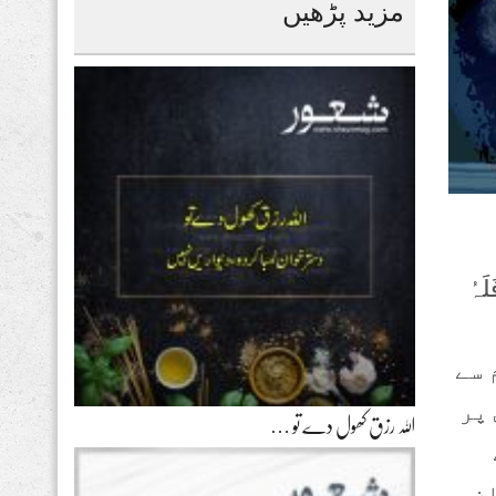
مزید پڑھیں
لَہُ
 سے
پر
اللہ رزق کھول دے تو …
ان