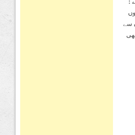
 :
وں
ن سے
بھی