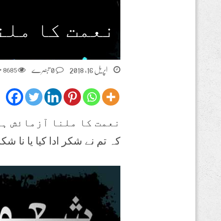
نعمت کا ملن
اپریل 16, 2018
0 تبصرے
8685
من
نعمت کا ملنا آزمائش ہے
کہ تم نے شکر ادا کیا یا نا ش