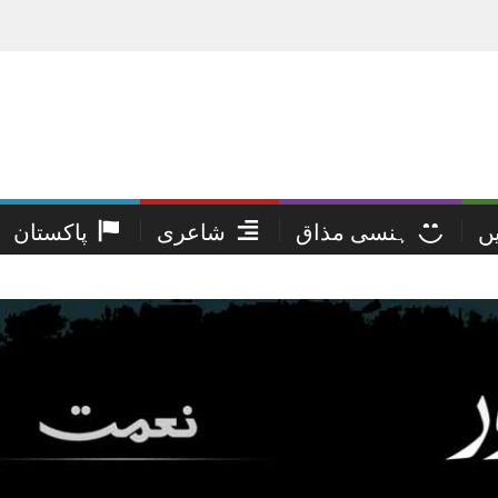
یں
ہنسی مذاق
شاعری
پاکستان