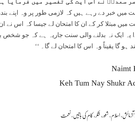
ر سعدیؒ نے اس آیت کی تفسیر میں فرمایا ہے
آیت میں خبر دے رہے ہیں کہ لازمی طور پر وہ اپنے بند
میں مبتلا کر کے ان کا امتحان لے جیسا کہ اس نے ا
ہٰذا یہ ایک نہ بدلنے والی سنت جاریہ ہے کہ جو شخص 
 ہو گا یقیناً وہ اس کا امتحان لے گا۔ ‘‘
Naimt 
Keh Tum Nay Shukr Ad
آزمائش
،
اسلام
،
شعور
،
شکر
،
کام کی باتیں
،
نعمت