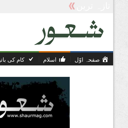
تازہ ترین
پریشانی اور غم کی دعا
صفحہ اوّل
اسلام
کام کی بات