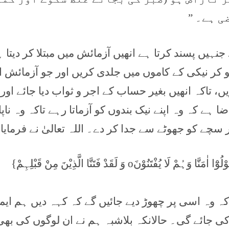
ی ہے۔ ”
 جنہیں پسند کرتا ہے انھیں آزمائش میں مبتلا کر دیتا 
کر نیکی کے کاموں میں جلدی کریں اور جو آزمائش ا
تاکہ انھیں بغیر حساب کے اجر و ثواب دیا جائے اور یق
 ہے کہ وہ اپنے نیک بندوں کو آزماتا رہے تاکہ وہ ناپ
 سچے کو جھوٹے سے جدا کر دے۔ اللہ تعالیٰ نے فرمایا:
اَحَسِبَ النَّاسُ اَنْ یُّتْرَکُوْٓا اَنْ یَّقُوْلُوْٓا اٰمَنَّا وَہُمْ لَا یُفْتَنُوْنَo وَ لَقَدْ فَتَنَّا الَّذِیْنَ مِنْ قَبْلِہِمْ}
کہ وہ اسی پر چھوڑ دیے جائیں گے کہ کہہ دیں ہم ایم
کی جائے گی۔ حالانکہ بلاشبہ ہم نے ان لوگوں کی بھی