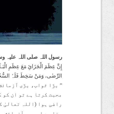
رسول اللہ صلی اللہ علیہ وسل
إِنَّ عِظَمَ الْجَزَائِ مَعَ عِظَمِ الْبَـلَائ
الرِّضٰی، وَمَنْ سَخِطَ فَلَہُ السُّ
” بڑا ثواب، بڑی آزمائش 
محبت کرتا ہے تو ان کو 
راضی ہوا (اللہ تعالیٰ ک
رضا ہے اور جو آزمائش پ