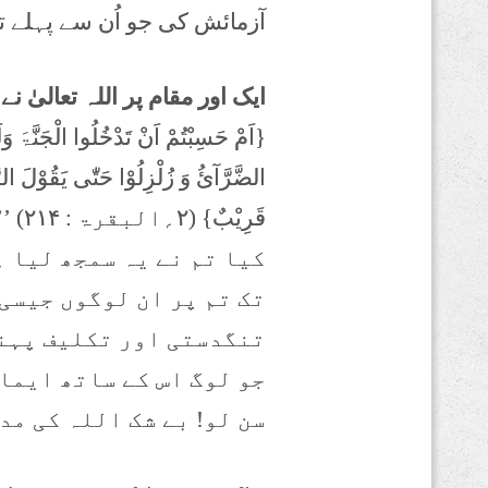
آزمائش کی جو اُن سے پہلے ت
ایک اور مقام پر اللہ تعالیٰ نے 
{اَمْ حَسِبْتُمْ اَنْ تَدْخُلُوا الْجَنَّۃَ وَلَ
الضَّرَّآئُ وَ زُلْزِلُوْا حَتّٰی یَقُوْلَ الرّ
قَرِیْبٌ} (۲؍البقرۃ : ۲۱۴) ’’
کیا تم نے یہ سمجھ لیا ہ
تک تم پر ان لوگوں جیسی
تنگدستی اور تکلیف پہنچ
جو لوگ اس کے ساتھ ایمان
سن لو! بے شک اللہ کی مدد