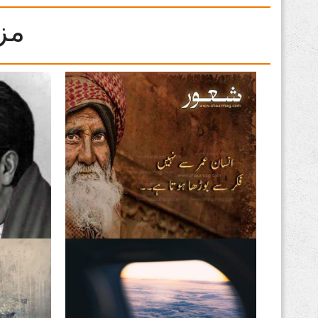
مز
فکریں انسان کو بوڑھا کرتی
اقبال تیر
ہیں