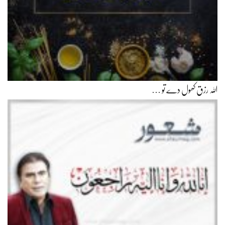
اللہ رزق کھول دے تو …