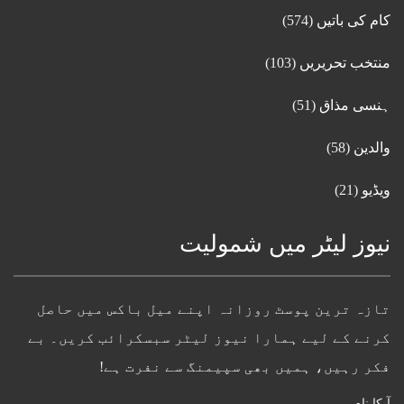
کام کی باتیں
(574)
منتخب تحریریں
(103)
ہنسی مذاق
(51)
والدین
(58)
ویڈیو
(21)
نیوز لیٹر میں شمولیت
تازہ ترین پوسٹ روزانہ اپنے میل باکس میں حاصل
کرنے کے لیے ہمارا نیوز لیٹر سبسکرائب کریں۔ بے
فکر رہیں، ہمیں بھی سپیمنگ سے نفرت ہے!
آپکا نام