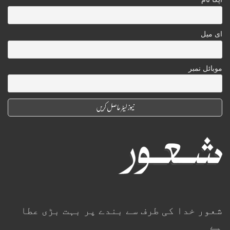
ای میل
موبائل نمبر
شعور خدا کی طرف سے بندے پر بہت بڑی عطا
ہے