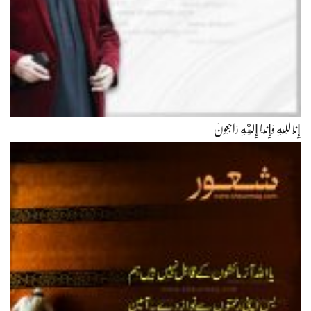
إِنَّا لِلّهِ وَإِنَّـا إِلَيْهِ رَاجِعونَ