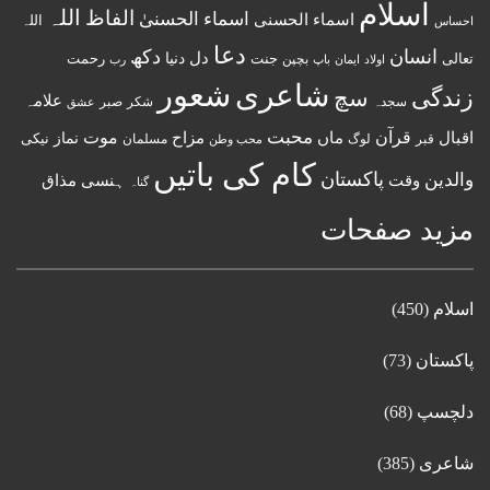
اسلام
اللہ
الفاظ
اسماء الحسنیٰ
اسماء الحسنى
اللہ
احساس
دعا
انسان
دکھ
دل
دنیا
تعالی
جنت
رحمت
اولاد
باپ
بچپن
رب
ایمان
شعور
شاعری
زندگی
سچ
علامہ
سجدہ
شکر
صبر
عشق
قرآن
محبت
اقبال
ماں
مزاح
موت
نماز
نیکی
مسلمان
قبر
لوگ
محب وطن
کام کی باتیں
پاکستان
والدین
وقت
ہنسی مذاق
گناہ
مزید صفحات
اسلام
(450)
پاکستان
(73)
دلچسپ
(68)
شاعری
(385)