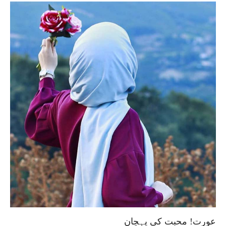
عورت! محبت کی پہچان