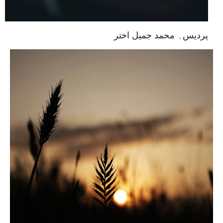
پردیس۔ محمد جمیل اختر