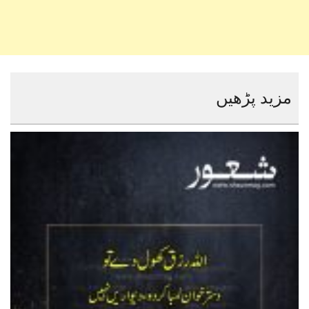
مزید پڑھیں