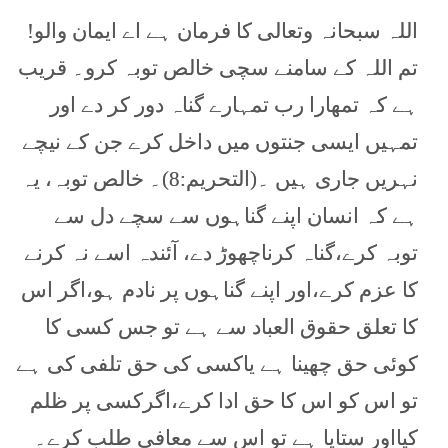
اللہ سبحانہ وتعالی کا فرمان ہے اے ایمان والو!
تم اللہ کے سامنے سچی خالص توبہ کرو۔ قریب
ہے کہ تمھارا رب تمہارے گناہ دور کر دے اور
تمہیں ایسی جنتوں میں داخل کرے جن کے نیچے
نہریں جاری ہیں ۔(التحریم:8)۔ خالص توبہ، یہ
ہے کہ انسان اپنے گناہوں سے سچے دل سے
توبہ کرے،گناہ کرناچھوڑ دے، آئندہ اسے نہ کرنے
کا عزم کرے،اور اپنے گناہوں پر نادم ہو،اگر اس
کا تعلق حقوق العباد سے ہے تو جس کسی کا
کوئی حق چھینا ہے یاکسی کی حق تلفی کی ہے
تو اس کو اس کا حق ادا کرے،اگرکسی پر ظلم
کیااور ستایا ہے تو اس سے معافی طلب کرے۔