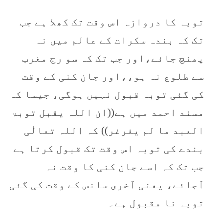
توبہ کا دروازہ اس وقت تک کھلا ہے جب
تک کہ بندہ سکرات کے عالم میں نہ
پھنچ جائے،اور جب تک کہ سو رج مغرب
سے طلوع نہ ہو،،اور جان کنی کے وقت
کی گئی توبہ قبول نہیں ہوگی، جیسا کہ
مسند احمد میں ہے((ان اللہ یقبل توبۃ
العبد ما لم یغرغر)) کہ اللہ تعالٰی
بندے کی توبہ اس وقت تک قبول کرتا ہے
جب تک کہ اسے جان کنی کا وقت نہ
آجائے، یعنی آخری سانس کے وقت کی گئی
توبہ نا مقبول ہے۔