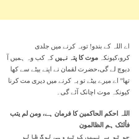
اے اللہ کے بندو! توبہ کرنے میں جلدی
کرو،کیونکہ
موت کا پتہ نہیں
کہ کب وہ ہمیں آ
دبوچ لے گی،حضرت لقمان نے اپنے بیٹے سے کھا
تھا” اے میرے بیٹے تو بہ کرنے میں دیری مت کرنا
کیونکہ موت اچانک آئے گی۔
اللہ احکم الحاکمین کا فرمان ہے، ومن لم یتب
فألئک ہم الظالمون
جو تو بہ نہیں کرتے وہی لوگ ظالم