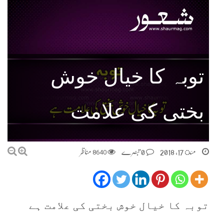
توبہ کا خیال خوش
بختی کی علامت
مئ 17, 2018
0 تبصرے
8640
مناظر
توبہ کا خیال خوش بختی کی علامت ہے