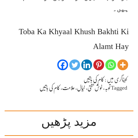
ہیں۔
Toba Ka Khyaal Khush Bakhti Ki
Alamt Hay
کیٹاگری میں :
کام کی باتیں
Tagged
توبہ
،
خوش بختی
،
خیال
،
علامت
،
کام کی باتیں
مزید پڑھیں