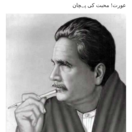
عورت! محبت کی پہچان