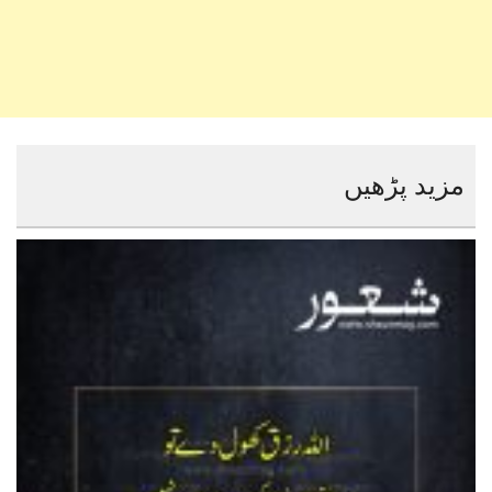
مزید پڑھیں