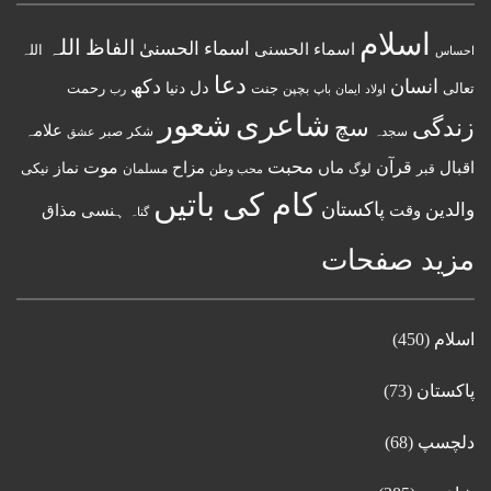
اسلام
اللہ
الفاظ
اسماء الحسنیٰ
اسماء الحسنى
اللہ
احساس
دعا
انسان
دکھ
دل
دنیا
تعالی
جنت
رحمت
اولاد
باپ
بچپن
رب
ایمان
شعور
شاعری
زندگی
سچ
علامہ
سجدہ
شکر
صبر
عشق
قرآن
محبت
اقبال
ماں
مزاح
موت
نماز
نیکی
مسلمان
قبر
لوگ
محب وطن
کام کی باتیں
پاکستان
والدین
وقت
ہنسی مذاق
گناہ
مزید صفحات
اسلام
(450)
پاکستان
(73)
دلچسپ
(68)