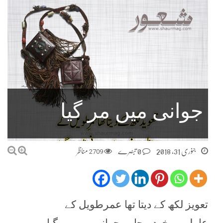
جوانی میں مر گیا
جنوری 31, 2018
0 تبصرے
2709
مناظر
تعویز لکھ کے دیتا تھا عمرطویل کے
عامل وہ خود بیچارہ جوانی میں مر گیا