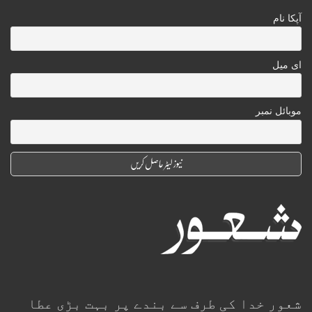
آپکا نام
ای میل
موبائل نمبر
شعور خدا کی طرف سے بندے پر بہت بڑی عطا