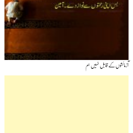
آزمائشوں‌کے قابل نہیں ہم