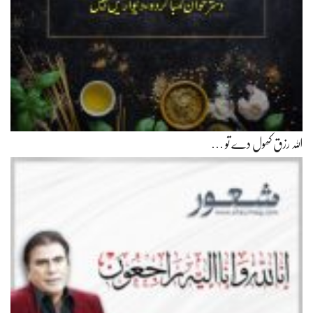
اللہ رزق کھول دے تو …