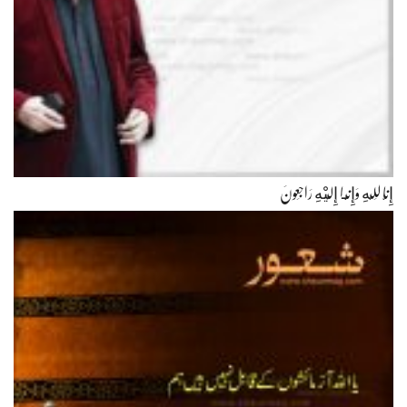
إِنَّا لِلّهِ وَإِنَّـا إِلَيْهِ رَاجِعونَ