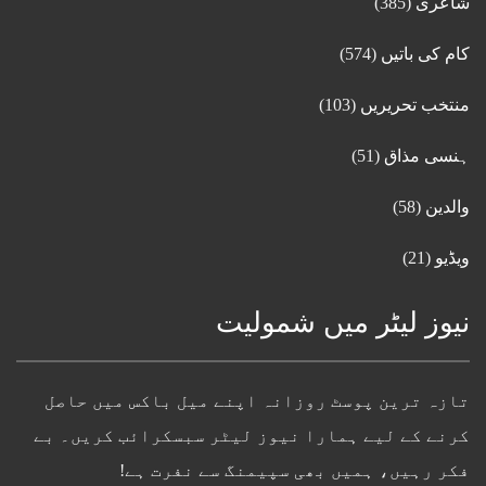
شاعری
(385)
کام کی باتیں
(574)
منتخب تحریریں
(103)
ہنسی مذاق
(51)
والدین
(58)
ویڈیو
(21)
نیوز لیٹر میں شمولیت
تازہ ترین پوسٹ روزانہ اپنے میل باکس میں حاصل
کرنے کے لیے ہمارا نیوز لیٹر سبسکرائب کریں۔ بے
فکر رہیں، ہمیں بھی سپیمنگ سے نفرت ہے!