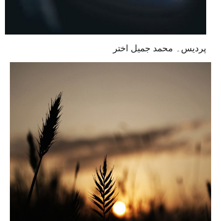
پردیس۔ محمد جمیل اختر