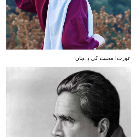
عورت! محبت کی پہچان