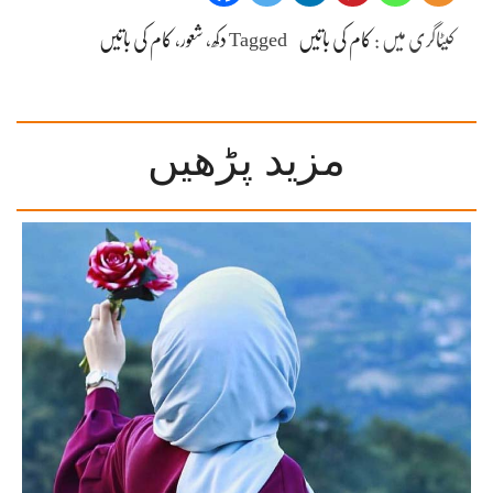
کیٹاگری میں :
کام کی باتیں
Tagged
دکھ
،
شعور
،
کام کی باتیں
مزید پڑھیں