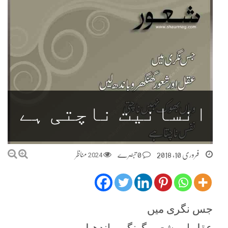
انسانیت ناچتی ہے
فروری 10, 2018
0 تبصرے
2024
مناظر
جس نگری میں
عقل اور شعور گھنگرو باندھ لیں