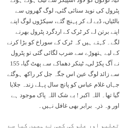
گیا، لوگوں کو لاؤڈ اسپیکر سے لیک ہوتے ہوئے
پٹرول کی نوید سنائی گئی، لوگ گھروں سے
بالٹیاں، ڈبے لے کر پہنچ گئے، سیکڑوں لوگ اپنے
اپنے برتن لے کر ٹرک کے اردگرد پٹرول بھرنے
لگے۔ کہتے ہیں کہ ٹرک کے سوراخ کو بڑا کرنے
کے لیے ہتھوڑے سے ضرب لگائی گئی تو پٹرول
نے آگ پکڑ لی، ٹینکر دھماکے سے پھٹ گیا، 155
سے زائد لوگ عین اس جگہ جل کر راکھ ہوگئے
جہاں غلام عباس کو پانچ سال پہلے زندہ جلایا
گیا تھا۔ اللہ اکبر ! بے شک اللہ پاک موجود ہے
اور وہ ذرہ برابر بھی غافل نہیں۔
تعلیم اور علم کی کمی نے ہمیں کیا سے