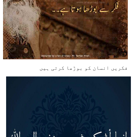
فکریں انسان کو بوڑھا کرتی ہیں