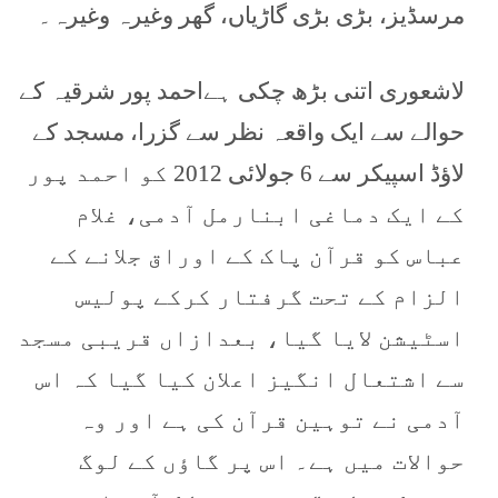
مرسڈیز، بڑی بڑی گاڑیاں، گھر وغیرہ وغیرہ۔
لاشعوری اتنی بڑھ چکی ہےاحمد پور شرقیہ کے
حوالے سے ایک واقعہ نظر سے گزرا، مسجد کے
لاؤڈ اسپیکر سے 6 جولائی 2012 کو احمد پور
کے ایک دماغی ابنارمل آدمی، غلام
عباس کو قرآن پاک کے اوراق جلانے کے
الزام کے تحت گرفتار کرکے پولیس
اسٹیشن لایا گیا، بعدازاں قریبی مسجد
سے اشتعال انگیز اعلان کیا گیا کہ اس
آدمی نے توہین قرآن کی ہے اور وہ
حوالات میں ہے۔ اس پر گاؤں کے لوگ