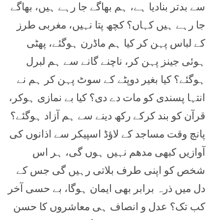
سے بدتر بنادیا ہے، ہم بھاگے جا رہے ہیں، بھاگے
جا رہے ہیں کہاں؟ کچھ پتا نہیں، مغربی طرز
کے لباس پہن کر کیا ہم ماڈرن ہوگئے، پھٹی
ہوئی جینز پہن کر، ناچنے گانے سے ہم لبرل
ہوگئے؟ کیا بغیر دوپٹے کے سوٹ پہن کر ہم نے
انتہا پسندی کو مات دے دی؟ کیا بے نمازی ہوکر،
قرآن کو بند کرکے رکھ دینے سے ہم آزاد ہوگئے؟
پانچ وقت مساجد کے لاؤڈ اسپیکر سے اذانوں کی
آوازیں کبھی مدھم نہیں ہوں گی، ہر اس
شخص کو اپنی طرف بلاتی رہیں گی جس کے
دل میں ذرہ برابر بھی ایمان ہوگا، بے حسی آخر
کب تک؟ عدل و انصاف ہی معاشروں کا حسن