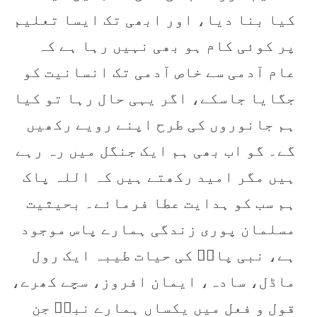
کیا بنا دیا، اور ابھی تک ایسا تعلیم
پر کوئی کام ہو بھی نہیں رہا ہے کہ
عام آدمی سے خاص آدمی تک انسانیت کو
جگایا جاسکے، اگر یہی حال رہا تو کیا
ہم جانوروں کی طرح اپنے رویے رکھیں
گے۔ گو اب بھی ہم ایک جنگل میں رہ رہے
ہیں مگر امید رکھتے ہیں کہ اللہ پاک
ہم سب کو ہدایت عطا فرمائے۔ بحیثیت
مسلمان پوری زندگی ہمارے پاس موجود
ہے، نبی پاکؐ کی حیات طیبہ ایک رول
ماڈل، سادہ، ایمان افروز، سچے کھرے،
قول و فعل میں یکساں ہمارے نبیؐ جن