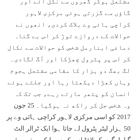
مشتعل ہوکر گھروں سے نکل آئے اور
گاؤں سے گزرتی ہوئی مرکزی لاہور
کراچی ہائی وے بلاک کردی، انھوں نے
حوالات کے دروازے توڑ کر اس بے گناہ
دماغی ابنارمل شخص کو حوالات سے نکال
کر اس پر پٹرول چھڑکا اور آگ لگادی۔
لگ بھگ دو ہزار کا مقامی مشتعل ہجوم
وہاں کھڑا دیکھتا رہا اور جلتے ہوئے
انسان کو پتھر مارتے رہے، جب تک کہ
وہ شخص جل کر راکھ نہ ہوگیا۔ 25 جون
2017 کو اسی مرکزی لاہور کراچی ہائی وے پر
50 ہزار لیٹر پٹرول لے جاتا ہوا ایک ٹرالر الٹ