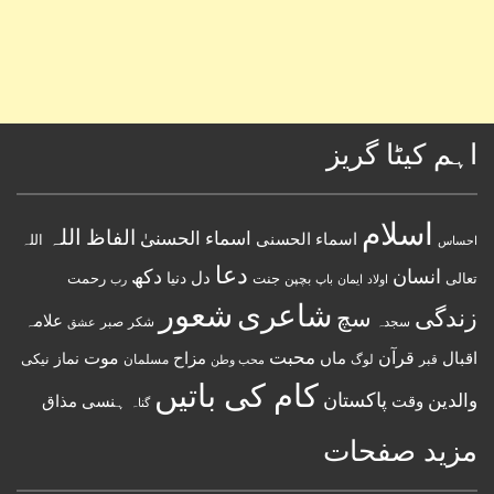
اہم کیٹا گریز
اسلام
اللہ
الفاظ
اسماء الحسنیٰ
اسماء الحسنى
اللہ
احساس
دعا
انسان
دکھ
دل
دنیا
تعالی
جنت
رحمت
اولاد
باپ
بچپن
رب
ایمان
شعور
شاعری
زندگی
سچ
علامہ
سجدہ
شکر
صبر
عشق
قرآن
محبت
اقبال
ماں
مزاح
موت
نماز
نیکی
مسلمان
قبر
لوگ
محب وطن
کام کی باتیں
پاکستان
والدین
وقت
ہنسی مذاق
گناہ
مزید صفحات