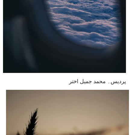
پردیس۔ محمد جمیل اختر