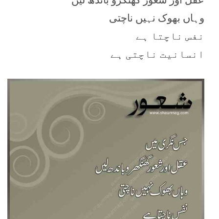
وہاں بھوک نہیں ناچتی
نفس ناچتا ہے
انسانیت ناچتی ہے