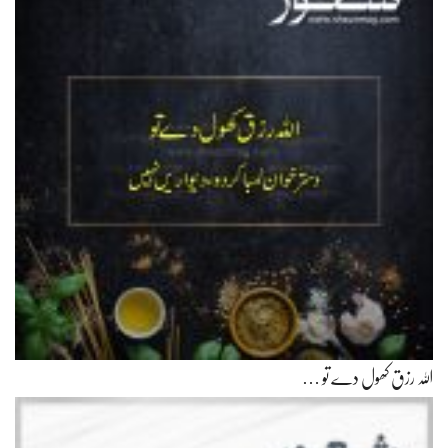
اللہ رزق کھول دے تو …