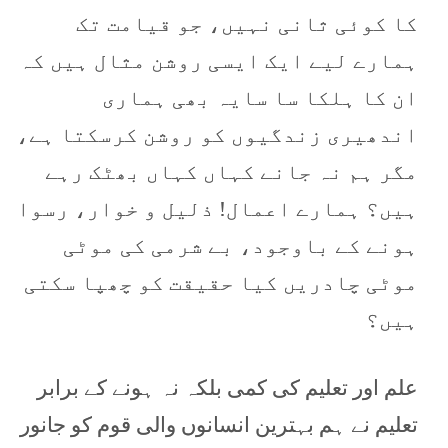
کا کوئی ثانی نہیں، جو قیامت تک
ہمارے لیے ایک ایسی روشن مثال ہیں کہ
ان کا ہلکا سا سایہ بھی ہماری
اندھیری زندگیوں کو روشن کرسکتا ہے،
مگر ہم نہ جانے کہاں کہاں بھٹک رہے
ہیں؟ ہمارے اعمال! ذلیل و خوار، رسوا
ہونے کے باوجود، بے شرمی کی موٹی
موٹی چادریں کیا حقیقت کو چھپا سکتی
ہیں؟
علم اور تعلیم کی کمی بلکہ نہ ہونے کے برابر
تعلیم نے ہم بہترین انسانوں والی قوم کو جانور