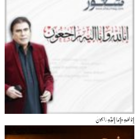
إِنَّا لِلّهِ وَإِنَّـا إِلَيْهِ رَاجِعونَ