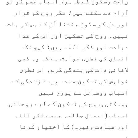
راحت وسکون کے ظاہری اسباب جسم کو تو
آرام دے سکتے ہیں؛ مگر روح کو قرار
اور دل کو سکون بخشنا اُن کے بس کی بات
نہیں۔ روح کی تسکین اور اس کی غذا
عبادت اور ذکر اللہ ہیں؛ کیونکہ
انسان کی فطری خواہش ہے کہ وہ کسی
لافانی ذات کی بندگی کرے، اس فطری
خواہش کی تسکین مادہ پرست زندگی کے
اسباب ووسائل سے پوری نہیں
ہوسکتی،روح کی تسکین کے لیے روحانی
اسباب (اعمال صالحہ جیسے ذکر اللہ
اور عبادت وغیرہ) کا اختیار کرنا
ضروری ہے۔