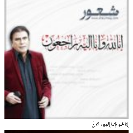
إِنَّا لِلّهِ وَإِنَّـا إِلَيْهِ رَاجِعونَ