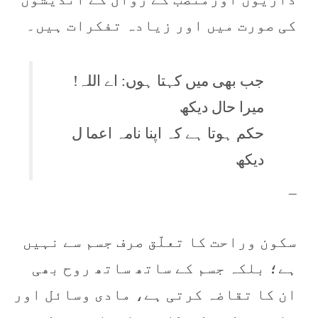
کی صورت میں اور زیادہ تفکرات ہیں۔
جب بھی میں کہتا ہوں: اے اللہ!
میرا حال دیکھ
حکم ہوتا ہے کہ اپنا نامہ اعما ل
دیکھ
–
سکون وراحت کا تعلّق صرف جسم سے نہیں
ہے؛ بلکہ جسم کے ساتھ ساتھ روح بھی
ان کا تقاضہ کرتی ہے، مادی وسائل اور