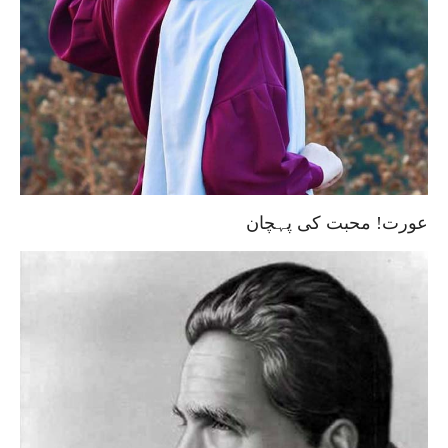
عورت! محبت کی پہچان