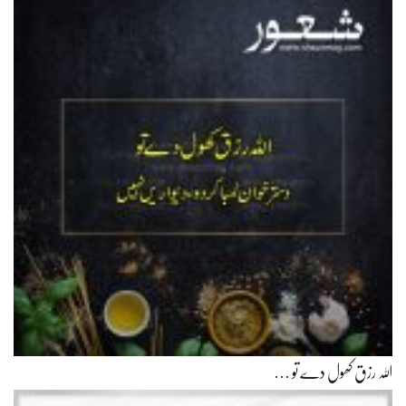
اللہ رزق کھول دے تو …