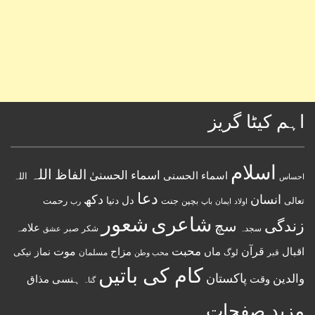
اہم کیٹا گریز
اسلام
اللہ
الفاظ
اسماء الحسنیٰ
اسماء الحسنى
اللہ
احساس
دعا
انسان
دکھ
دل
دنیا
تعالی
جنت
رحمت
اولاد
باپ
بچپن
رب
ایمان
شعور
شاعری
زندگی
سچ
علامہ
سجدہ
شکر
صبر
عشق
قرآن
محبت
اقبال
ماں
مزاح
موت
نماز
نیکی
مسلمان
قبر
لوگ
محب وطن
کام کی باتیں
پاکستان
والدین
وقت
ہنسی مذاق
گناہ
مزید صفحات