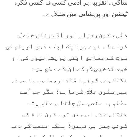
شاکی۔ تقریباً ہر آدمی کسی نہ کسی فکر،
ٹینشن اور پریشانی میں مبتلاہے۔
دلی سکون،قرار اور اطمینان حاصل
کرنے کے لیے ہر ایک اپنے ذہن اوراپنی
سوچ کے مطابق اپنی پریشانیوں کی از
خود تشخیص کرکے ان کے علاج میں
لگتاہے۔ کوئی اقتدار،منصب یا عہدہ
میں سکون تلاش کرتاہے؛ مگر جب اُسے
مطلوبہ منصب مل جاتا ہے تو پتہ
چلتاہے کہ اس میں تو سکون نام کی
کوئی چیز ہی نہیں؛ بلکہ منصب کی ذمہ
داریوں اورمنصب کے زوال کے اندیشوں