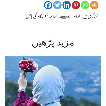
کیٹاگری میں :
اسلام
Tagged
اسلام
،
شعور
،
کام کی باتیں
مزید پڑھیں