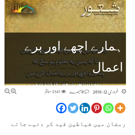
ہمارے اچھے اور برے
اعمال
فروری 12, 2018
0 تبصرے
3541
مناظر
رمضان میں شیاطین قید کر دئیے جاتے
ہیں