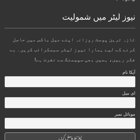
نیوز لیٹر میں شمولیت
تازہ ترین پوسٹ روزانہ اپنے میل باکس میں حاصل
کرنے کے لیے ہمارا نیوز لیٹر سبسکرائب کریں۔ بے
فکر رہیں، ہمیں بھی سپیمنگ سے نفرت ہے!
آپکا نام
ای میل
موبائل نمبر