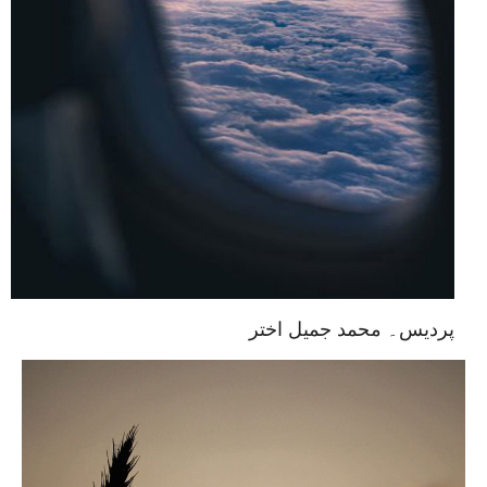
پردیس۔ محمد جمیل اختر