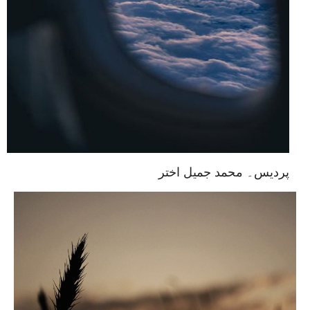
پردیس۔ محمد جمیل اختر