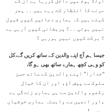
اولڈ ہوم ميں داخل کررہا ہے ان کے
مرنے کا انتظار کت رہے ہیں ۔۔ پھر
کہتے ہيں کہ ہماری دعائيں کيوں قبول
نہيں ہوتی ۔۔؟ پريشانی کيوں آرہی ہے
؟ برکت کيوں نہيں ہورہی ؟
جیسا ہم آج اپنے والدین کے ساتھ کریں گے،کل
کو وہی کچھ ہمارے ساتھ بھی ہو گا،
“خدارا” اپنے والدین کے ساتھ حسن
سلوک سے پیش آؤ، اور ان کا خیال
رکھو، والدین سے ہی ہماری زندگی ہے
،اور انھیں سے وابستہ ہماری خوشیاں
ہیں…!