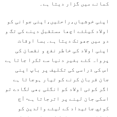
کمانے میں گزار دیتا ہے۔
اپنی خوشیاں،راحتیں،اپنی جوانی کو
اولاد کیلئے اچھا مستقبل دینے کی تگ و
دو میں جھونک دیتا ہے۔بسا اوقات
اپنی اولاد کی خاطر نفع و نقصان کی
پرواہ کئے بغیر دنیا سے ٹکرا جاتا ہے
اس کی ذراسی کی تکلیف پر باپ اپنی
جان قربان کرنے کو تیار ہوجاتا ہے
اگر کوئی اولاد کو انگلی بھی لگادے تو
اسکی جان لینے پر اترجاتا ہے- آج
کوئي جائيداد کے ليئے والدين کو