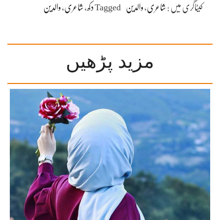
کیٹاگری میں :
شاعری
،
والدین
Tagged
دکھ
،
شاعری
،
والدین
مزید پڑھیں