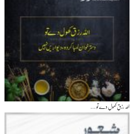
اللہ رزق کھول دے تو …