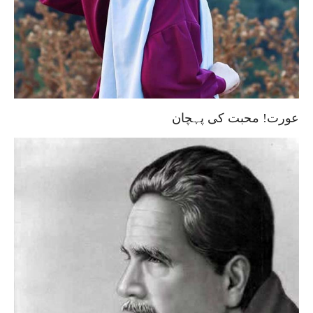
عورت! محبت کی پہچان