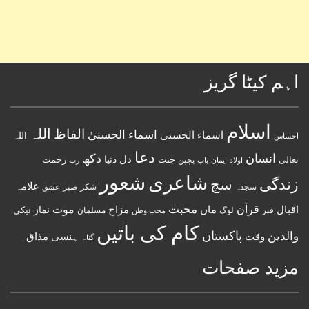
اہم کیٹا گریز
اسلام
اللہ
الفاظ
اسماء الحسنیٰ
اسماء الحسنى
اللہ
احساس
دعا
انسان
دکھ
دل
دنیا
تعالی
جنت
رحمت
اولاد
باپ
بچپن
رب
ایمان
شعور
شاعری
زندگی
سچ
علامہ
سجدہ
شکر
صبر
عشق
قرآن
محبت
اقبال
ماں
مزاح
موت
نماز
نیکی
مسلمان
قبر
لوگ
محب وطن
کام کی باتیں
پاکستان
والدین
وقت
ہنسی مذاق
گناہ
مزید صفحات