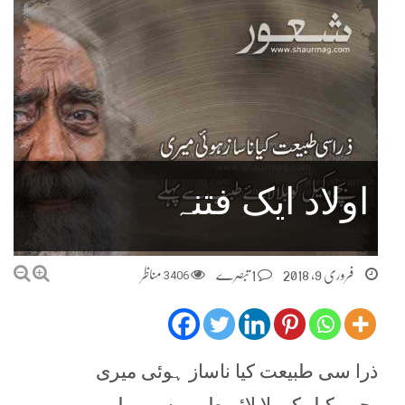
اولاد ایک فتنہ
فروری 9, 2018
1 تبصرے
3406
مناظر
ذرا سی طبیعت کیا ناساز ہوئی میری
بچے وکیل کو بلا لائے طبیب سے پہلے