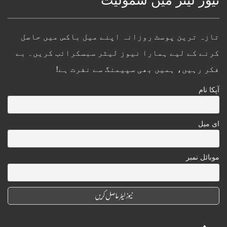
نیوز لیٹر میں شمولیت
تازہ ترین پوسٹ روزانہ اپنے میل باکس میں حاصل
کرنے کے لیے ہمارا نیوز لیٹر سبسکرائب کریں۔ بے
فکر رہیں، ہمیں بھی سپیمنگ سے نفرت ہے!
آپکا نام
ای میل
موبائل نمبر