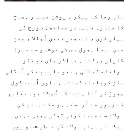
باپ وفا کا پیکر ، روشن مینار ،صبح
کا ستارہ ، بہادر محافظ، سورج کی
پہلی کرن ، اندھیرے میں اُجالا ، چمن
میں ایسا پھول جس کی خوشبو سے سارا
گلزار مہکتا ہے۔ اگر ماں بچے کو
بولنا سکھاتی ہے تو باپ بچے کی اُنگلی
پکڑ کرچلنا سکھاتا ہے اور اُسے سکول
چھوڑ کر آتا ہے تاکہ اُس کا بچہ تعلیم
کے زیور سے آراستہ ہو سکے ۔باپ کی
اولاد سے محبت کوئی ڈھکی چھپی نہیں۔
ایک باپ اپنی اولاد کی خاطر شب و روز