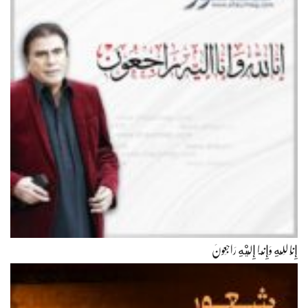
إِنَّا لِلّهِ وَإِنَّـا إِلَيْهِ رَاجِعونَ