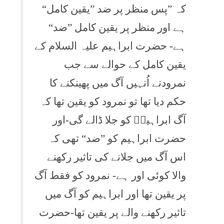
کہ ”پس منظر پر ضد ”یقین کامل“
ہے اور منظر پر یقین کامل ”ضد“
ہے- حضرت ابراہیم علیہ السلام کے
یقین کامل کے حوالے سے جب
نمرودنے اُنہیں آگ میں پھینکنے کا
حکم دیا تھا تو نمرود کو یقین تھا کہ
آگ ابراہیمؑ کو جلا ڈالے گی-اور
حضرت ابراہیم کو ”ضد“ تھی کہ
اس آگ میں جلانے کی تاثیر رکھنے
والا کوئی اور ہے- نمرود کو فقط آگ
پر یقین تھا اور ابراہیم کو آگ میں
تاثیر رکھنے والے پر یقین تھا-حضرت