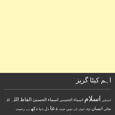
اہم کیٹا گریز
اسلام
اللہ
الفاظ
اسماء الحسنیٰ
اسماء الحسنى
اللہ
احساس
دعا
انسان
دکھ
دل
دنیا
تعالی
جنت
رحمت
اولاد
باپ
بچپن
رب
ایمان