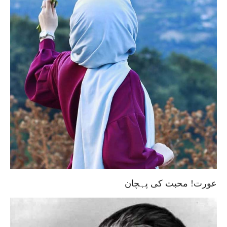
عورت! محبت کی پہچان