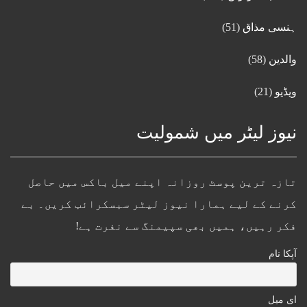
ہنسی مذاق
(51)
والدین
(58)
ویڈیو
(21)
نیوز لیٹر میں شمولیت
تازہ ترین پوسٹ روزانہ اپنے میل باکس میں حاصل
کرنے کے لیے ہمارا نیوز لیٹر سبسکرائب کریں۔ بے
فکر رہیں، ہمیں بھی سپیمنگ سے نفرت ہے!
آپکا نام
ای میل