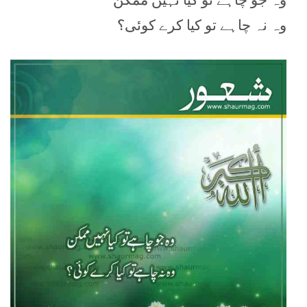
وہ نہ چاہے تو کیا کرے کوئی؟