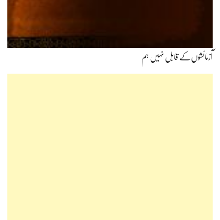
آزمائشوں‌کے قابل نہیں ہم