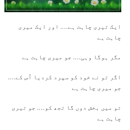
ایک تیری چاہت ہے…. اور ایک میری
چاہت ہے
مگر ہوگا وہی…. جو میری چاہت ہے
اگر تو نے خود کو سپرد کردیا اُس کے….
جو میری چاہت ہے
تو میں بخش دوں گا تجھ کو…. جو تیری
چاہت ہے