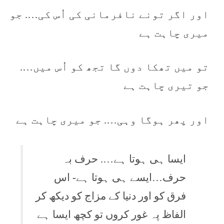
اور اگر تونے نافرمانی کی اُس کی…. جو
میری چاہت ہے
تو میں تھکا دوں گا تجھ کو اُس میں….
جو تیری چاہت ہے
اور پھر ہوگا وہی…. جو میری چاہت ہے
ایسا ہی ہوتا ہے…. حرف بہ
حرف…ایسے ہی ہوتا ہے- اس
فرق کو اور دنیا کے مزاج کو دیکھ کر
الفاظ پہ غور کروں تو کچھ ایسا ہے