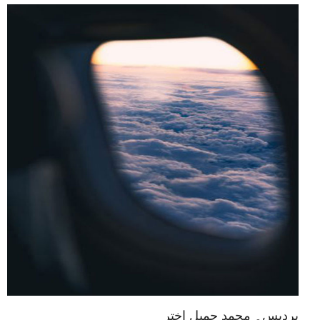
پردیس۔ محمد جمیل اختر