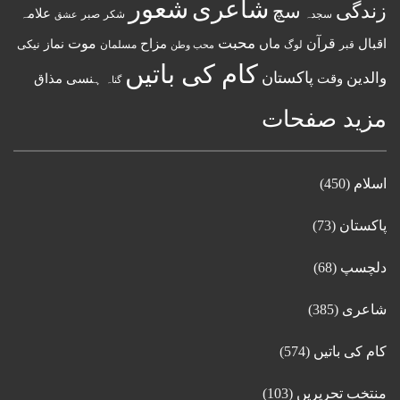
شعور
شاعری
زندگی
سچ
علامہ
سجدہ
شکر
صبر
عشق
قرآن
محبت
اقبال
ماں
مزاح
موت
نماز
نیکی
مسلمان
قبر
لوگ
محب وطن
کام کی باتیں
پاکستان
والدین
وقت
ہنسی مذاق
گناہ
مزید صفحات
اسلام
(450)
پاکستان
(73)
دلچسپ
(68)
شاعری
(385)
کام کی باتیں
(574)
منتخب تحریریں
(103)