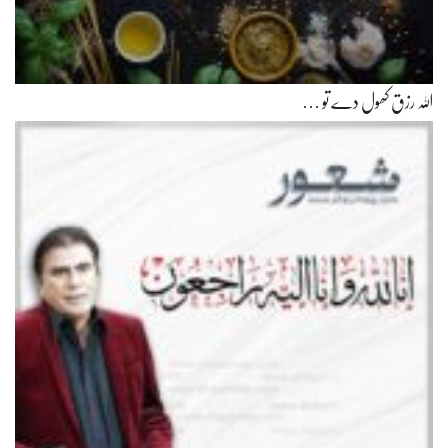
اللہ رزق کھول دے تو …