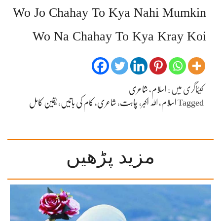
Wo Jo Chahay To Kya Nahi Mumkin
Wo Na Chahay To Kya Kray Koi
کیٹاگری میں :
اسلام
،
شاعری
Tagged
اسلام
،
اللہ اکبر
،
چاہت
،
شاعری
،
کام کی باتیں
،
یقین کامل
مزید پڑھیں