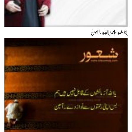
إِنَّا لِلّهِ وَإِنَّـا إِلَيْهِ رَاجِعونَ