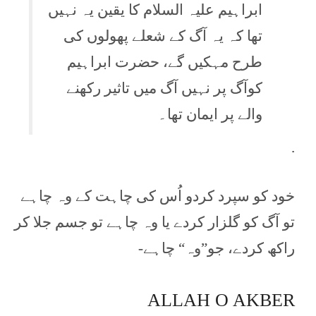
ابراہیم علیہ السلام کا یقین یہ نہیں
تھا کہ یہ آگ کے شعلے پھولوں کی
طرح مہکیں گے، حضرت ابراہیم
کوآگ پر نہیں آگ میں تاثیر رکھنے
والے پر ایمان تھا۔
.
خود کو سپرد کردو اُس کی چاہت کے وہ چاہے
تو آگ کو گلزار کردے یا وہ چاہے تو جسم جلا کر
راکھ کردے، جو”وہ“ چاہے-
ALLAH O AKBER