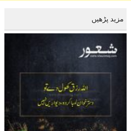
مزید پڑھیں