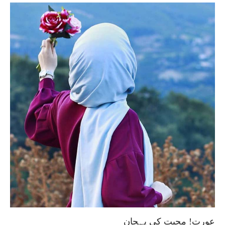
عورت! محبت کی پہچان