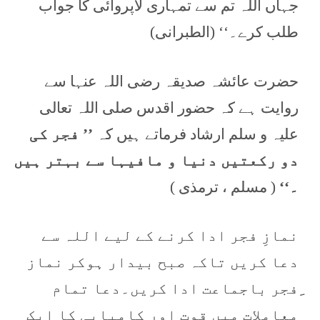
جہاں اللہ تم سے تمہاری لاپروائی کا جواب
طلب کرے۔‘‘ (الطبرانی)
حضرت عائشہ صدیقہ رضی اللہ عنہا سے
روایت ہے کہ حضور اقدس صلی اللہ تعالی
علیہ و سلم ارشاد فرماتے ہیں کہ
’’ فجر کی
دو رکعتیں دنیا و مافیہا سے بہتر ہیں
۔‘‘
( مسلم ، ترمذی )
نمازِ فجر ادا کرنے کے لیے اللہ سے
دعا کریں تاکہ صبح بیدار ہوکر نماز
ِفجر باجماعت ادا کریں۔دعا تمام
معاملات میں قوت اور کامیابی کا ایک