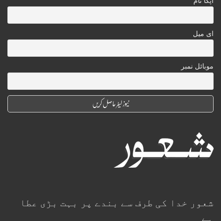
آپکا نام
ای میل
موبائل نمبر
شعور خدا کی طرف سے بندے پر بہت بڑی عطا
ہے