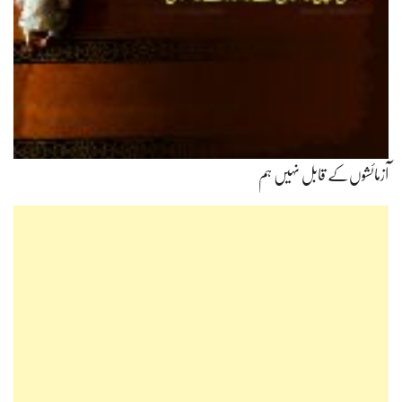
آزمائشوں‌کے قابل نہیں ہم