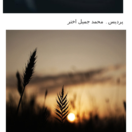
پردیس۔ محمد جمیل اختر