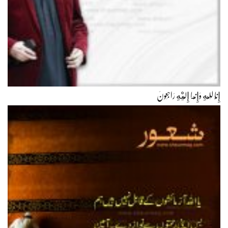
إِنَّا لِلّهِ وَإِنَّـا إِلَيْهِ رَاجِعونَ