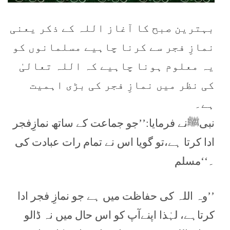
بہترین صبح کا آغاز اللہ کے ذکر یعنی
نمازِ فجر سے کرنا چاہیے مسلمانوں کو
یہ معلوم ہونا چاہیے کہ اللہ تعالیٰ
کی نظر میں نمازِ فجر کی بڑی اہمیت
ہے۔
نبیﷺنے فرمایا:’’جو جماعت کے ساتھ نمازِفجر
ادا کرتا ہے،تو گویا اس نے تمام رات عبادت کی
۔‘‘مسلم
’’وہ اللہ کی حفاظت میں ہے جو نمازِ فجر ادا
کرتاہے، لہٰذا اپنےآپ کو اس حال میں نہ ڈالو