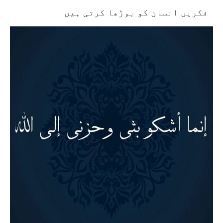
فکریں انسان کو بوڑھا کرتی ہیں