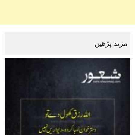
مزید پڑھیں