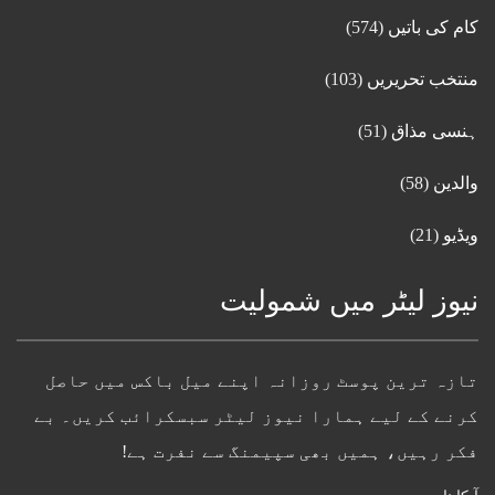
کام کی باتیں
(574)
منتخب تحریریں
(103)
ہنسی مذاق
(51)
والدین
(58)
ویڈیو
(21)
نیوز لیٹر میں شمولیت
تازہ ترین پوسٹ روزانہ اپنے میل باکس میں حاصل
کرنے کے لیے ہمارا نیوز لیٹر سبسکرائب کریں۔ بے
فکر رہیں، ہمیں بھی سپیمنگ سے نفرت ہے!