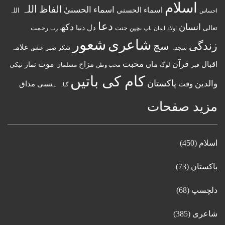
اسلام
اللہ
الفاظ
اسماء الحسنیٰ
اسماء الحسنى
اللہ
احساس
دعا
انسان
دکھ
دل
دنیا
تعالی
جنت
رحمت
اولاد
باپ
بچپن
رب
ایمان
شعور
شاعری
زندگی
سچ
علامہ
سجدہ
شکر
صبر
عشق
قرآن
محبت
اقبال
ماں
مزاح
موت
نماز
نیکی
مسلمان
قبر
لوگ
محب وطن
کام کی باتیں
پاکستان
والدین
وقت
ہنسی مذاق
گناہ
مزید صفحات
اسلام
(450)
پاکستان
(73)
دلچسپ
(68)
شاعری
(385)