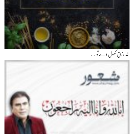
اللہ رزق کھول دے تو …