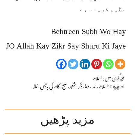
عظیم ذریعہ ہے
Behtreen Subh Wo Hay
JO Allah Kay Zikr Say Shuru Ki Jaye
کیٹاگری میں :
اسلام
Tagged
اسلام
،
اللہ
،
دعا
،
ذکر
،
شعور
،
صبح
،
کام کی باتیں
،
نماز
مزید پڑھیں