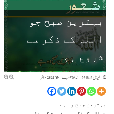
بہترین صبح جو
اللہ کے ذکر سے
شروع ہو
اپریل 8, 2018
0 تبصرے
2862
مناظر
بہترین صبح وہ ہے
جو اللہ کے ذکر سے شروع کی جائے