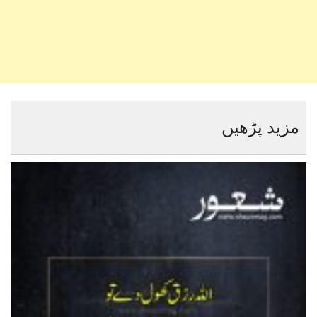
مزید پڑھیں