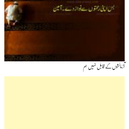
آزمائشوں‌کے قابل نہیں ہم