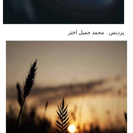
پردیس۔ محمد جمیل اختر