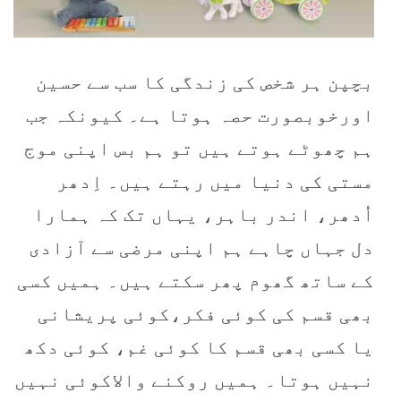
بچپن ہر شخص کی زندگی کا سب سے حسین
اورخوبصورت حصہ ہوتا ہے۔ کیونکہ جب
ہم چھوٹے ہوتے ہیں تو ہم بس اپنی موج
مستی کی دنیا میں رہتے ہیں۔ اِدھر
اُدھر، اندر باہر، یہاں تک کہ ہمارا
دل جہاں چاہے ہم اپنی مرضی سے آزادی
کے ساتھ گھوم پھر سکتے ہیں۔ ہمیں کسی
بھی قسم کی کوئی فکر،کوئی پریشانی
یا کسی بھی قسم کا کوئی غم، کوئی دکھ
نہیں ہوتا۔ ہمیں روکنے والاکوئی نہیں