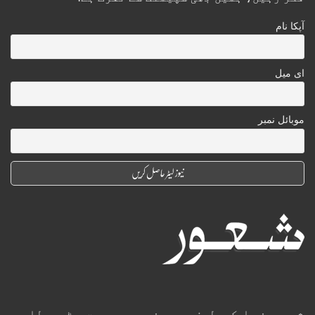
آپکا نام
ای میل
موبائل نمبر
شعور خدا کی طرف سے بندے پر بہت بڑی عطا