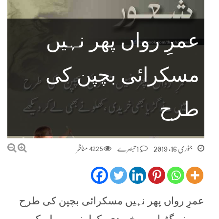
عمرِ رواں پھر نہیں
مسکرائی بچپن کی
طرح
جنوری 16, 2019
1 تبصرے
4225
مناظر
عمرِ رواں پھر نہیں مسکرائی بچپن کی طرح
میں نے گڑیا بھی خریدی، کھلونے بھی لے کر