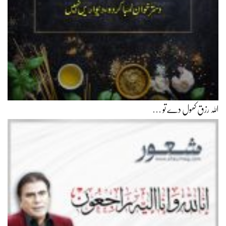
اللہ رزق کھول دے تو …