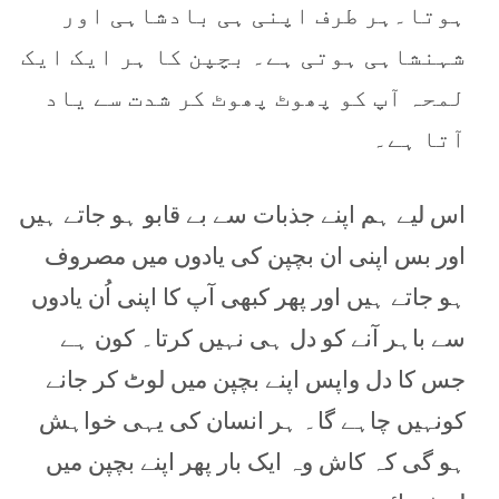
ہوتا۔ہر طرف اپنی ہی بادشاہی اور
شہنشاہی ہوتی ہے۔ بچپن کا ہر ایک ایک
لمحہ آپ کو پھوٹ پھوٹ کر شدت سے یاد
آتا ہے۔
اس لیے ہم اپنے جذبات سے بے قابو ہو جاتے ہیں
اور بس اپنی ان بچپن کی یادوں میں مصروف
ہو جاتے ہیں اور پھر کبھی آپ کا اپنی اُن یادوں
سے باہر آنے کو دل ہی نہیں کرتا۔ کون ہے
جس کا دل واپس اپنے بچپن میں لوٹ کر جانے
کونہیں چاہے گا۔ ہر انسان کی یہی خواہش
ہو گی کہ کاش وہ ایک بار پھر اپنے بچپن میں