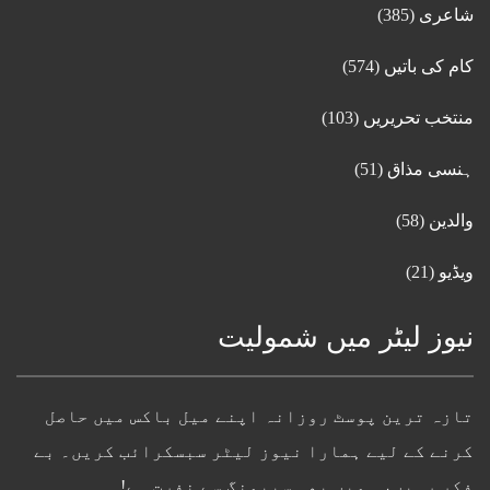
شاعری
(385)
کام کی باتیں
(574)
منتخب تحریریں
(103)
ہنسی مذاق
(51)
والدین
(58)
ویڈیو
(21)
نیوز لیٹر میں شمولیت
تازہ ترین پوسٹ روزانہ اپنے میل باکس میں حاصل
کرنے کے لیے ہمارا نیوز لیٹر سبسکرائب کریں۔ بے
فکر رہیں، ہمیں بھی سپیمنگ سے نفرت ہے!