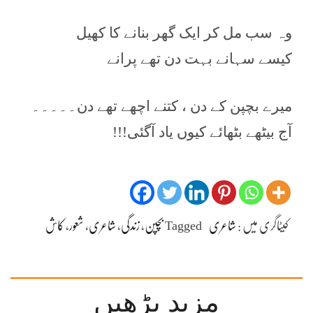
وہ سب مل کر ایک گھر بنانے کا کھیل
کیسے سہانے بہت دن تھے پرانے
میرے بچپن کے دن ، کتنے اچھے تھے دن۔۔۔۔۔
آج بیٹھے بٹھائے کیوں یاد آگئی!!!
کیٹاگری میں :
شاعری
Tagged
بچپن
،
زندگی
،
شاعری
،
شعور
،
کاش
مزید پڑھیں