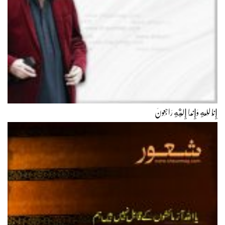
إِنَّا لِلّهِ وَإِنَّـا إِلَيْهِ رَاجِعونَ