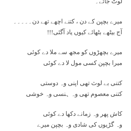
لوٹ جائے۔
میرے بچپن کے دن ، کتنے اچھے تھے دن۔۔۔۔۔
آج بیٹھے بٹھائے کیوں یاد آگئی!!!
میرے بچھڑوں کو مجھ سے ملا دے کوئی
میرا بچپن کسی مول لا دے کوئی
کتنی بے لوث تھی اپنی وہ دوستی
کتنی معصوم تھی وہ ہنسی وہ خوشی
کاش پھر وہ زمانے دکھا دے کوئی
وہ گڑیوں کی شادی وہ بچپن میرے