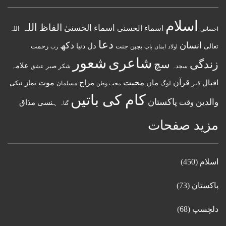
اسلام
اللہ
الفاظ
اسماء الحسنیٰ
اسماء الحسنى
اللہ
احساس
دعا
انسان
دکھ
دل
دنیا
تعالی
جنت
رحمت
اولاد
باپ
بچپن
رب
ایمان
شعور
شاعری
زندگی
سچ
علامہ
سجدہ
شکر
صبر
عشق
قرآن
محبت
اقبال
ماں
مزاح
موت
نماز
نیکی
مسلمان
قبر
لوگ
محب وطن
کام کی باتیں
پاکستان
والدین
وقت
ہنسی مذاق
گناہ
مزید صفحات
اسلام
(450)
پاکستان
(73)
دلچسپ
(68)