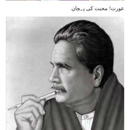
عورت! محبت کی پہچان