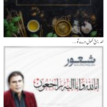
اللہ رزق کھول دے تو …