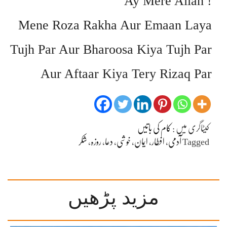
! Ay Mere Allah
Mene Roza Rakha Aur Emaan Laya
Tujh Par Aur Bharoosa Kiya Tujh Par
Aur Aftaar Kiya Tery Rizaq Par
کیٹاگری میں :
کام کی باتیں
Tagged
آدمی
،
افطار
،
ایمان
،
خوشی
،
دعا
،
روزہ
،
شکر
مزید پڑھیں