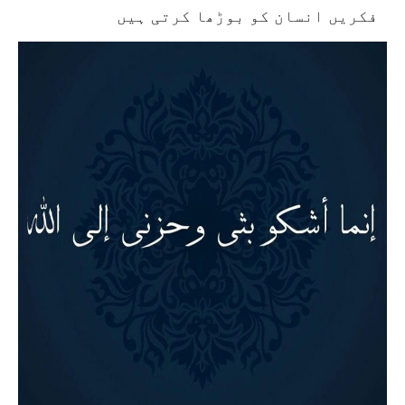
فکریں انسان کو بوڑھا کرتی ہیں