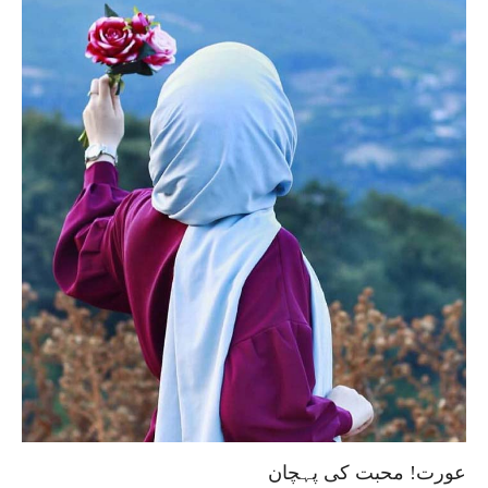
عورت! محبت کی پہچان