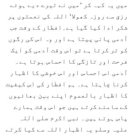
میں یہ کہہ کر ’میں نے تیرے دیے ہوئے
رزق سے روزہ کھولا‘ اللہ کی نعمتوں پر
شکر ادا کیا گیا ہے۔افطار کے وقت جب
آدمی پانی پیتا ہے اور وہ اس کی رگوں
کو تر کرتا ہے تو اس وقت آدمی کو ایک
فرحت اور تازگی کا احساس ہوتا ہے۔
آدمی اس احساس اور اس خوشی کا اظہار
کرنا چاہتا ہے۔ ہم افطار کی اس کیفیت
کا اظہار بالعموم اپنے بہن بھائیوں
کے سامنے کرتے ہیں جو اس وقت ہمارے
پاس ہوتے ہیں۔ نبی اکرم صلی اللہ
علیہ وسلم یہ اظہار اللہ سے کیا کرتے