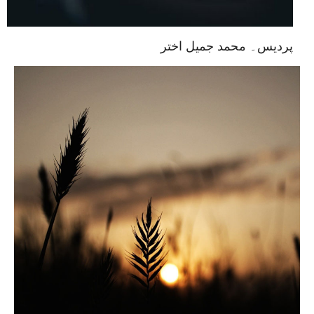
پردیس۔ محمد جمیل اختر