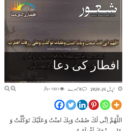
افطار کی دعا
اپریل 26, 2020
0 تبصرے
1931
مناظر
اللَّهُمَّ اِنِّى لَكَ صُمْتُ وَبِكَ امنْتُ وَعَلَيْكَ تَوَكَّلْتُ وَ
عَلى رِزْقِكَ اَفْطَرْتُ