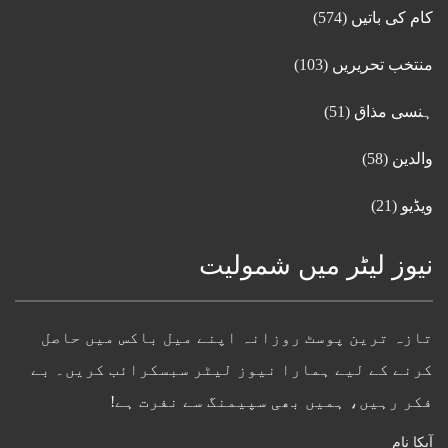
کام کی باتیں
(574)
منتخب تحریریں
(103)
ہنسی مذاق
(51)
والدین
(58)
ویڈیو
(21)
نیوز لیٹر میں شمولیت
تازہ ترین پوسٹ روزانہ اپنے میل باکس میں حاصل
کرنے کے لیے ہمارا نیوز لیٹر سبسکرائب کریں۔ بے
فکر رہیں، ہمیں بھی سپیمنگ سے نفرت ہے!
آپکا نام