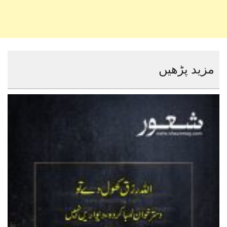
مزید پڑھیں