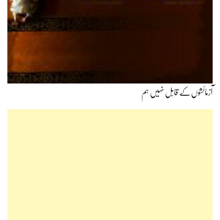
آزمائشوں‌کے قابل نہیں ہم