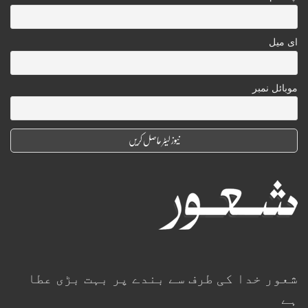
ای میل
موبائل نمبر
شعور خدا کی طرف سے بندے پر بہت بڑی عطا
ہے