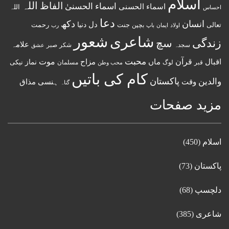
اسلام
اللہ
الفاظ
اسماء الحسنیٰ
اسماء الحسنى
اللہ
احساس
دعا
انسان
دکھ
دل
دنیا
تعالی
جنت
رحمت
اولاد
باپ
بچپن
رب
ایمان
شعور
شاعری
زندگی
سچ
علامہ
سجدہ
شکر
صبر
عشق
قرآن
محبت
اقبال
ماں
مزاح
موت
نماز
نیکی
مسلمان
قبر
لوگ
محب وطن
کام کی باتیں
پاکستان
والدین
وقت
ہنسی مذاق
گناہ
مزید صفحات
اسلام
(450)
پاکستان
(73)
دلچسپ
(68)
شاعری
(385)