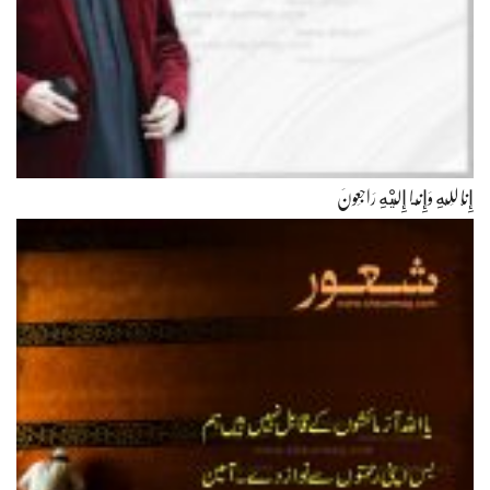
إِنَّا لِلّهِ وَإِنَّـا إِلَيْهِ رَاجِعونَ